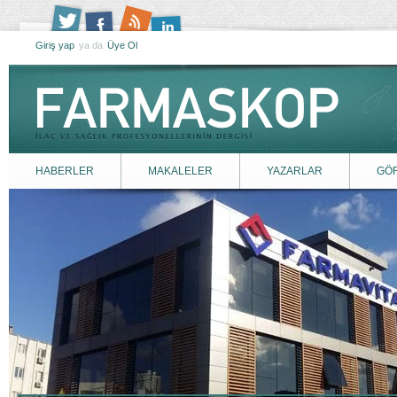
Giriş yap
ya da
Üye Ol
HABERLER
MAKALELER
YAZARLAR
GÖ