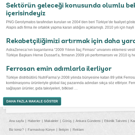
Sektörün geleceği konusunda olumlu bek
içerisindeyiz
PNG Gerolymatos tarafından kurulan ve 2004’den beri Türkiye’de faaliyet göste
Alapis adlı firma ile ortaklık yapma kararı aldığını açıklamıştı. 2010 yılı için hay
Rekabetçiliğimizi artırmak için daha yara
AstraZeneca’nın başarılarına “2009 Yılının İlaç Firması” unvanını eklemesi vesi
Türkiye Başkanı Herve Dussart’a, firmanın 2009 yılı performansını ve 2010 iş
Ferrosan emin adımlarla ilerliyor
Türkiye distribütörü NutriFarma’yı 2008 yılında bünyesine katan 89 yıllık Ferros
kombinasyonu ürünleriyle global ilaç pazarında adından sıkça söz ettiriyor. Fer
sağlayan ürünler, gıda takviyeleri, bitkisel …
DAHA FAZLA MAKALE GÖSTER
Ana sayfa
Haberler
Makaleler
Görüş
Ankara Gündemi
Etkinlik Takvimi
Ka
Biz kimiz?
Farmaskop Künye
İletişim
Reklam