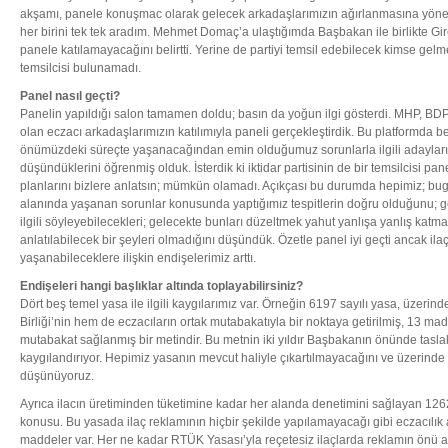
akşamı, panele konuşmac olarak gelecek arkadaşlarımızın ağırlanmasına yöne
her birini tek tek aradım. Mehmet Domaç’a ulaştığımda Başbakan ile birlikte Gir
panele katılamayacağını belirtti. Yerine de partiyi temsil edebilecek kimse gelm
temsilcisi bulunamadı.
Panel nasıl geçti?
Panelin yapıldığı salon tamamen doldu; basın da yoğun ilgi gösterdi. MHP, BDP
olan eczacı arkadaşlarımızın katılımıyla paneli gerçekleştirdik. Bu platformda be
önümüzdeki süreçte yaşanacağından emin olduğumuz sorunlarla ilgili adayların 
düşündüklerini öğrenmiş olduk. İsterdik ki iktidar partisinin de bir temsilcisi pa
planlarını bizlere anlatsın; mümkün olamadı. Açıkçası bu durumda hepimiz; bugü
alanında yaşanan sorunlar konusunda yaptığımız tespitlerin doğru olduğunu; geç
ilgili söyleyebilecekleri; gelecekte bunları düzeltmek yahut yanlışa yanlış kat
anlatılabilecek bir şeyleri olmadığını düşündük. Özetle panel iyi geçti ancak ila
yaşanabileceklere ilişkin endişelerimiz arttı.
Endişeleri hangi başlıklar altında toplayabilirsiniz?
Dört beş temel yasa ile ilgili kaygılarımız var. Örneğin 6197 sayılı yasa, üzeri
Birliği’nin hem de eczacıların ortak mutabakatıyla bir noktaya getirilmiş, 13 m
mutabakat sağlanmış bir metindir. Bu metnin iki yıldır Başbakanın önünde tasla
kaygılandırıyor. Hepimiz yasanın mevcut haliyle çıkartılmayacağını ve üzerind
düşünüyoruz.
Ayrıca ilacın üretiminden tüketimine kadar her alanda denetimini sağlayan 126
konusu. Bu yasada ilaç reklamının hiçbir şekilde yapılamayacağı gibi eczacılık 
maddeler var. Her ne kadar RTÜK Yasası’yla reçetesiz ilaçlarda reklamın önü aç