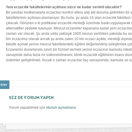
Yeni eczacılık fakültelerinin açılması sizce ne kadar verimli olacaktır?
Bir yandan kısıtlamalarla eczacıları kontrol altına alıp atıl duruma getirirken bi
fakültelerinin açılması planlanıyor. Bu hızla, şu anda 16 olan eczacılık fakültesi 
çıkacak. Görünen o ki politikalar eczacılık mesleği üzerinde baskı uygulayara
alternatifler yedekte tutuluyor. Mevcut eczaneler kapanana kadar yeni eczacılar
zaman var olacak. Şu anda yılda yaklaşık 1600 mezun verilirken yakında bu sa
bin eczacımız olacak ancak şu anda zaten 10 bin eczacı açıkta; mesleği dışınd
fakülte açmak yerine mevcut fakültelerdeki eğitimi değerlendirip iyileştirmek çok
Eczanenin duvarlarıyla sınırlı bir hizmet vermek yerine eczacının kamuda istediği
sanayinde daha fazla rol üstlenebilmesini, klinik eczacılık eğitiminin lisans dü
sistemler geliştirilmeli. Ancak o zaman eczacılar ilaç sanayisinde, kamuda ve 
SİZ DE YORUM YAPIN
Yorum yapabilmek için
oturum açmalısınız
.