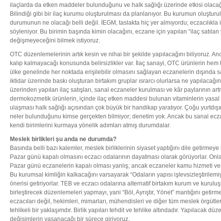
ilaçlarda da etken maddeler bulunduğunu ve halk sağlığı üzerinde etkisi olacağ
Bilindiği gibi bir ilaç kurumu oluşturulması da planlanıyor. Bu kurumun oluştur
durumunun ne olacağı belli değil. İEGM, taslakta hiç yer almıyordu; eczacılıkla il
söyleniyor. Bu birimin başında kimin olacağını, eczane için yapılan “ilaç satılan
değişmeyeceğini bilmek istiyoruz.
OTC düzenlemelerinin artık kesin ve nihai bir şekilde yapılacağını biliyoruz. A
kalıp kalmayacağı konusunda belirsizlikler var. İlaç sanayi, OTC ürünlerin hem
ülke genelinde her noktada erişilebilir olmasını sağlayan eczanelerin dışında sa
iktidar üzerinde baskı oluşturan birtakım gruplar ısrarcı olurlarsa ne yapılacağın
üzerinden yapılan ilaç satışları, sanal eczaneler kurulması ve kâr paylarının art
dermokozmetik ürünlerin, içinde ilaç etken maddesi bulunan vitaminlerin yasal 
ulaşması halk sağlığı açısından çok büyük bir handikap yaratıyor. Çoğu yurtdış
neler bulunduğunu kimse gerçekten bilmiyor; denetim yok. Ancak bu sanal ecz
kendi birimlerini kurmaya yönelik adımları atmış durumdalar.
Meslek birlikleri şu anda ne durumda?
Basında belli bazı kalemler, meslek birliklerinin siyaset yaptığını dile getirmeye 
Pazar günü kapalı olmasını eczacı odalarının dayatması olarak görüyorlar. Onl
Pazar günü eczanelerin kapalı olması yanlış; ancak eczaneler kamu hizmeti vere
Bu kurumsal kimliğin kalkacağını varsayarak “Odaların yapısı işlevsizleştirilemi
önerisi getiriyorlar. TEB ve eczacı odalarına alternatif birtakım kurum ve kuruluşl
birleştirecek düzenlemeleri yapmayı, yani “Böl, Ayrıştır, Yönet” mantığını getir
eczacıları değil, hekimleri, mimarları, mühendisleri ve diğer tüm meslek örgütle
tehlikeli bir yaklaşımdır. Birlik yapıları tehdit ve tehlike altındadır. Yapılacak
değişimlerin yaşanacağı bir sürece giriyoruz.