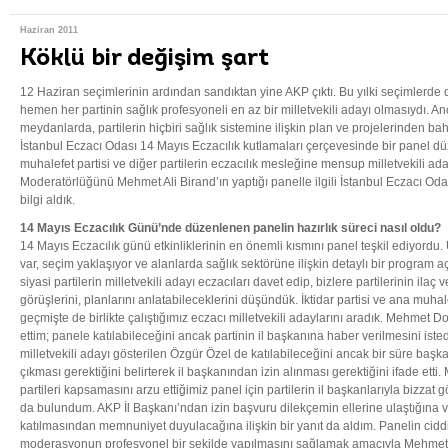
Haziran 2011
Köklü bir değişim şart
12 Haziran seçimlerinin ardından sandıktan yine AKP çıktı. Bu yılki seçimlerde 
hemen her partinin sağlık profesyoneli en az bir milletvekili adayı olmasıydı. 
meydanlarda, partilerin hiçbiri sağlık sistemine ilişkin plan ve projelerinden ba
İstanbul Eczacı Odası 14 Mayıs Eczacılık kutlamaları çerçevesinde bir panel düze
muhalefet partisi ve diğer partilerin eczacılık mesleğine mensup milletvekili ada
Moderatörlüğünü Mehmet Ali Birand’ın yaptığı panelle ilgili İstanbul Eczacı O
bilgi aldık.
14 Mayıs Eczacılık Günü’nde düzenlenen panelin hazırlık süreci nasıl oldu?
14 Mayıs Eczacılık günü etkinliklerinin en önemli kısmını panel teşkil ediyordu. 
var, seçim yaklaşıyor ve alanlarda sağlık sektörüne ilişkin detaylı bir program
siyasi partilerin milletvekili adayı eczacıları davet edip, bizlere partilerinin ilaç v
görüşlerini, planlarını anlatabileceklerini düşündük. İktidar partisi ve ana muha
geçmişte de birlikte çalıştığımız eczacı milletvekili adaylarını aradık. Mehmet 
ettim; panele katılabileceğini ancak partinin il başkanına haber verilmesini iste
milletvekili adayı gösterilen Özgür Özel de katılabileceğini ancak bir süre başka
çıkması gerektiğini belirterek il başkanından izin alınması gerektiğini ifade etti
partileri kapsamasını arzu ettiğimiz panel için partilerin il başkanlarıyla bizzat
da bulundum. AKP İl Başkanı’ndan izin başvuru dilekçemin ellerine ulaştığın
katılmasından memnuniyet duyulacağına ilişkin bir yanıt da aldım. Panelin cidd
moderasyonun profesyonel bir şekilde yapılmasını sağlamak amacıyla Mehmet Al