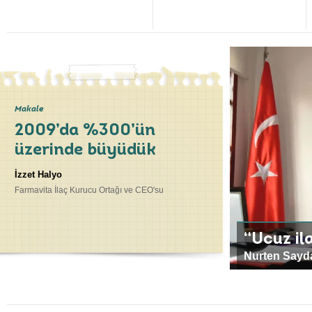
Makale
2009’da %300’ün
üzerinde büyüdük
İzzet Halyo
Farmavita İlaç Kurucu Ortağı ve CEO'su
“Ucuz ila
Nurten Sayd