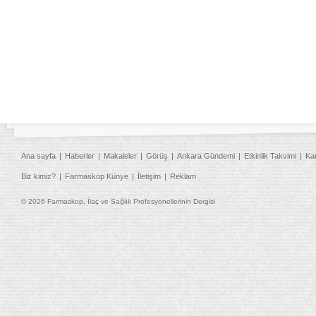
Ana sayfa
Haberler
Makaleler
Görüş
Ankara Gündemi
Etkinlik Takvimi
Ka
Biz kimiz?
Farmaskop Künye
İletişim
Reklam
© 2026 Farmaskop, İlaç ve Sağlık Profesyonellerinin Dergisi