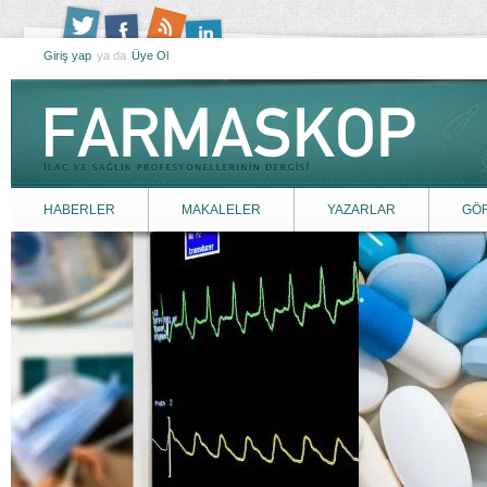
Giriş yap
ya da
Üye Ol
HABERLER
MAKALELER
YAZARLAR
GÖ