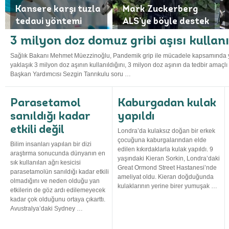
Kansere karşı tuzla
Mark Zuckerberg
tedavi yöntemi
ALS’ye böyle destek
geliştirildi
verdi
3 milyon doz domuz gribi aşısı kullanı
Sağlık Bakanı Mehmet Müezzinoğlu, Pandemik grip ile mücadele kapsamında yak
yaklaşık 3 milyon doz aşının kullanıldığını, 3 milyon doz aşının da tedbir amaçl
Başkan Yardımcısı Sezgin Tanrıkulu soru …
Parasetamol
Kaburgadan kulak
sanıldığı kadar
yapıldı
etkili değil
Londra’da kulaksız doğan bir erkek
çocuğuna kaburgalarından elde
Bilim insanları yapılan bir dizi
edilen kıkırdaklarla kulak yapıldı. 9
araştırma sonucunda dünyanın en
yaşındaki Kieran Sorkin, Londra’daki
sık kullanılan ağrı kesicisi
Great Ormond Street Hastanesi’nde
parasetamolün sanıldığı kadar etkili
ameliyat oldu. Kieran doğduğunda
olmadığını ve neden olduğu yan
kulaklarının yerine birer yumuşak …
etkilerin de göz ardı edilemeyecek
kadar çok olduğunu ortaya çıkarttı.
Avustralya’daki Sydney …