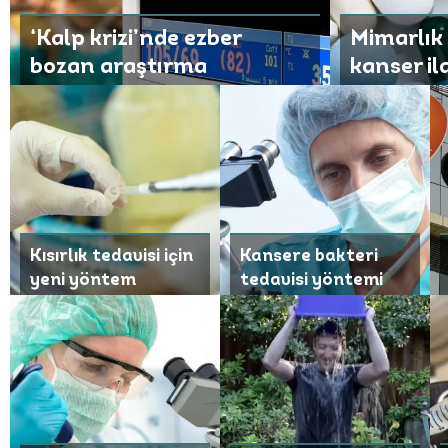
‘Kalp krizi’nde ezber
Mimarlık
bozan araştırma
kanser il
aranıyor
Kısırlık tedavisi için
Kansere bakteri
yeni yöntem
tedavisi yöntemi
geliştirildi