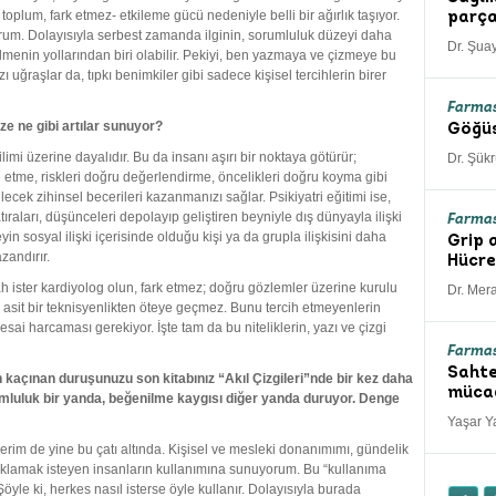
r toplum, fark etmez- etkileme gücü nedeniyle belli bir ağırlık taşıyor.
parça
m. Dolayısıyla serbest zamanda ilginin, sorumluluk düzeyi daha
Dr. Şuay
lmenin yollarından biri olabilir. Pekiyi, ben yazmaya ve çizmeye bu
ğraşlar da, tıpkı benimkiler gibi sadece kişisel tercihlerin birer
Farmas
ze ne gibi artılar sunuyor?
Göğüs
limi üzerine dayalıdır. Bu da insanı aşırı bir noktaya götürür;
Dr. Şük
 etme, riskleri doğru değerlendirme, öncelikleri doğru koyma gibi
ek zihinsel becerileri kazanmanızı sağlar. Psikiyatri eğitimi ise,
ıraları, düşünceleri depolayıp geliştiren beyniyle dış dünyayla ilişki
Farmas
eyin sosyal ilişki içerisinde olduğu kişi ya da grupla ilişkisini daha
Grip 
andırır.
Hücre
rah ister kardiyolog olun, fark etmez; doğru gözlemler üzerine kurulu
Dr. Mer
 asit bir teknisyenlikten öteye geçmez. Bunu tercih etmeyenlerin
 harcaması gerekiyor. İşte tam da bu niteliklerin, yazı ve çizgi
Farmas
Sahte
açınan duruşunuzu son kitabınız “Akıl Çizgileri”nde bir kez daha
mücad
luluk bir yanda, beğenilme kaygısı diğer yanda duruyor. Denge
Yaşar 
erim de yine bu çatı altında. Kişisel ve mesleki donanımımı, gündelik
açıklamak isteyen insanların kullanımına sunuyorum. Bu “kullanıma
öyle ki, herkes nasıl isterse öyle kullanır. Dolayısıyla burada