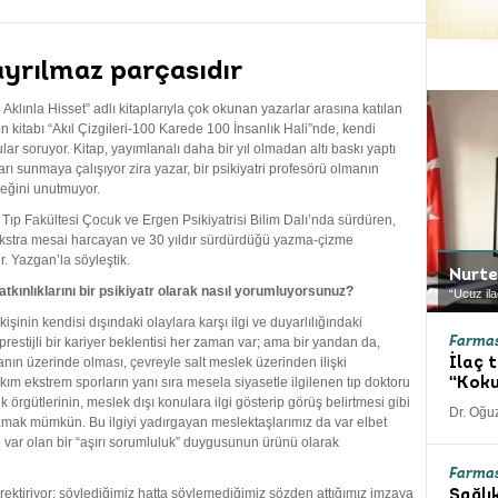
ayrılmaz parçasıdır
klınla Hisset” adlı kitaplarıyla çok okunan yazarlar arasına katılan
n kitabı “Akıl Çizgileri-100 Karede 100 İnsanlık Hali”nde, kendi
lar soruyor. Kitap, yayımlanalı daha bir yıl olmadan altı baskı yaptı
ı sunmaya çalışıyor zira yazar, bir psikiyatri profesörü olmanın
çeğini unutmuyor.
Tıp Fakültesi Çocuk ve Ergen Psikiyatrisi Bilim Dalı’nda sürdüren,
ekstra mesai harcayan ve 30 yıldır sürdürdüğü yazma-çizme
. Yazgan’la söyleştik.
Nurt
atkınlıklarını bir psikiyatr olarak nasıl yorumluyorsunuz?
“Ucuz ila
şinin kendisi dışındaki olaylara karşı ilgi ve duyarlılığındaki
ve prestijli bir kariyer beklentisi her zaman var; ama bir yandan da,
Farma
anın üzerinde olması, çevreyle salt meslek üzerinden ilişki
İlaç 
akım ekstrem sporların yanı sıra mesela siyasetle ilgilenen tıp doktoru
“Koku
k örgütlerinin, meslek dışı konulara ilgi gösterip görüş belirtmesi gibi
Dr. Oğu
amak mümkün. Bu ilgiyi yadırgayan meslektaşlarımız da var elbet
ar olan bir “aşırı sorumluluk” duygusunun ürünü olarak
Farmas
rektiriyor; söylediğimiz hatta söylemediğimiz sözden attığımız imzaya
Sağlı