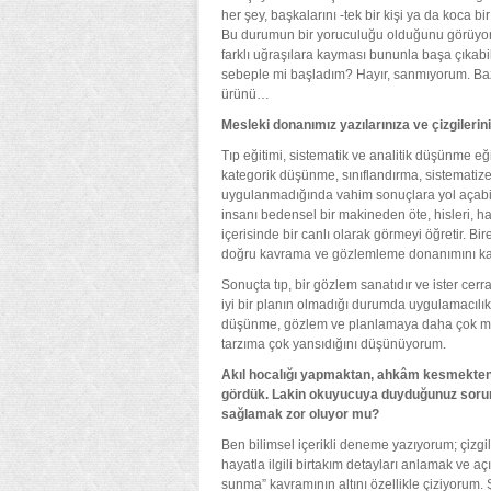
her şey, başkalarını -tek bir kişi ya da koca bi
Bu durumun bir yoruculuğu olduğunu görüyoru
farklı uğraşılara kayması bununla başa çıkabi
sebeple mi başladım? Hayır, sanmıyorum. Bazı u
ürünü…
Mesleki donanımız yazılarınıza ve çizgilerini
Tıp eğitimi, sistematik ve analitik düşünme eği
kategorik düşünme, sınıflandırma, sistematize
uygulanmadığında vahim sonuçlara yol açabilec
insanı bedensel bir makineden öte, hisleri, hat
içerisinde bir canlı olarak görmeyi öğretir. Bir
doğru kavrama ve gözlemleme donanımını kaz
Sonuçta tıp, bir gözlem sanatıdır ve ister cer
iyi bir planın olmadığı durumda uygulamacılık
düşünme, gözlem ve planlamaya daha çok mesai
tarzıma çok yansıdığını düşünüyorum.
Akıl hocalığı yapmaktan, ahkâm kesmekten k
gördük. Lakin okuyucuya duyduğunuz sorum
sağlamak zor oluyor mu?
Ben bilimsel içerikli deneme yazıyorum; çizgil
hayatla ilgili birtakım detayları anlamak ve 
sunma” kavramının altını özellikle çiziyorum. Ş