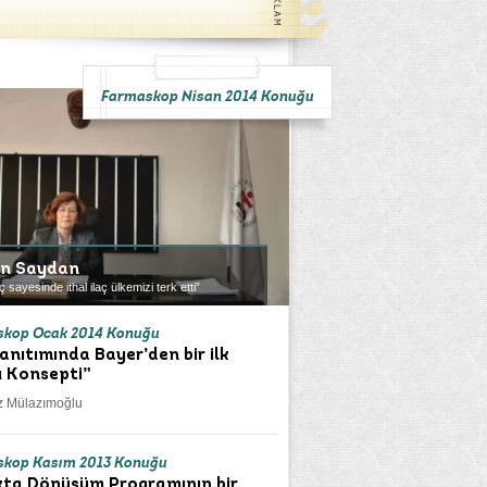
Farmaskop Nisan 2014 Konuğu
en Saydan
ç sayesinde ithal ilaç ülkemizi terk etti”
skop Ocak 2014 Konuğu
tanıtımında Bayer’den bir ilk
 Konsepti”
z Mülazımoğlu
kop Kasım 2013 Konuğu
kta Dönüşüm Programının bir