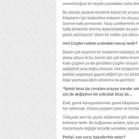
sorumluluğum bir reçete yazmaktan daha farklı;
Bu alanda yazarak kendime kişisel bir at oyn
Kitaplarım için beğenilme kıstasım ise oku
üzerine kafa yormasıdır. Yazıp çizdiklerimle
hatta birilerinin sinirine dokunmaktan da pek
güzel yazmışsınız” diyen bir nottan çok daha d
Akıl Çizgileri adının ardındaki mesaj nedir?
Bazen çok rasyonel bir anlatımım olabiliyor, k
plana çıkıyor ki bu, benim için çok daha öne
Kalp çizgileri ya da gönülden çizgiler olsaydı 
satabilirdi ama doğru olmazdı. Akıl süzgeci
şekilde yaşamaya gayret ettiğim için bu ad kit
kitap yazmayacağım anlamına da gelmiyor.
“İşimiz biraz da cevabını arayan sorular s
sizi de değiştiren bir yolculuk biraz da…
Evet, gerek konuşmalarımda gerek kitaplarımd
her seferinde. Onlara yepyeni içerik ve forml
Türkçede yeni bir şeyler söylemek için alfab
kelimeler farklı. Bu bağlamda anlatım, tıpkı 
malzemeyle değişik lezzette yemekler yapmak
Pekiyi, son soru; hayalleriniz neler?