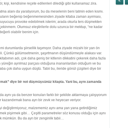
 kişi, kendisine reçete edilenleri dilediği gibi kullanamaz zira.
atma alanı da yaratıyorum, bu da meselenin beni tatmin eden kısmı.
yucuların beğenip beğenmemesinden ziyade kitaba zaman ayırması,
 okuyucuyu provoke edebilmek isterim; arada okurla ters düşmekten
 çekinmem. Olumsuz eleştirilerle dolu uzunca bir mektup, “ne kadar
eğerli olabilir benim için.
imi durumlarda şiirsellik taşımıyor. Daha ziyade mizahi bir yan ön
mli. Çünkü gülümsetmenin, şaşırtmanın düşündürmeyle alakası var.
kitabımın adı, çok daha geniş bir kitlenin dikkatini çekerek daha fazla
nin yüreğin ayrılmaz parçası olduğuna inananlardan olduğum ve bu
aba çok daha uygun düştü. Tabii bu, ileride gönül çizgileri diye bir
ormak” diye bir not düşmüşsünüz kitapta. Yani bu, aynı zamanda
a aynı ya da benzer konuları farklı bir şekilde aktarmaya çalışıyorum
ar kazandırmak bana ayrı bir zevk ve heyecan veriyor.
eyi değiştirmiyoruz, malzememiz aynı ama yan yana getirdiğimiz
yemek pişirmek gibi… Çeşitli parametreler söz konusu olduğu için aynı
 mümkün. Bu da ayrı bir zenginlik tabii…