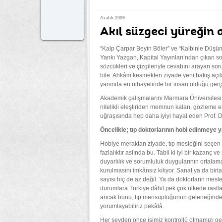
Aralık 2009
Akıl süzgeci yüreğin 
“Kalp Çarpar Beyin Böler” ve “Kalbinle Düşün A
Yankı Yazgan, Kapital Yayınları’ndan çıkan so
sözcükleri ve çizgileriyle cevabını arayan soru
bile. Ahkâm kesmekten ziyade yeni bakış açılar
yanında en nihayetinde bir insan olduğu ger
Akademik çalışmalarını Marmara Üniversitesi 
nitelikli eleştiriden memnun kalan, gözleme 
uğraşısında hep daha iyiyi hayal eden Prof. Dr
Öncelikle; tıp doktorlarının hobi edinmeye y
Hobiye meraktan ziyade, tıp mesleğini seçen ki
fazlalıktır aslında bu. Tabii ki iyi bir kazanç 
duyarlılık ve sorumluluk duygularının ortalam
kurulmasını imkânsız kılıyor. Sanat ya da birt
sayısı hiç de az değil. Ya da doktorların mesle
durumlara Türkiye dâhil pek çok ülkede rastl
ancak bunu, tıp mensupluğunun geleneğinde v
yorumlayabiliriz pekâlâ.
Her şeyden önce işimiz kontrollü olmamızı ge