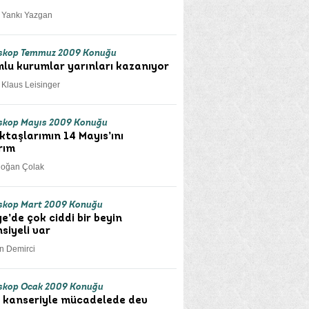
. Yankı Yazgan
skop Temmuz 2009 Konuğu
lu kurumlar yarınları kazanıyor
. Klaus Leisinger
skop Mayıs 2009 Konuğu
ktaşlarımın 14 Mayıs’ını
rım
doğan Çolak
skop Mart 2009 Konuğu
ye’de çok ciddi bir beyin
siyeli var
an Demirci
skop Ocak 2009 Konuğu
kanseriyle mücadelede dev