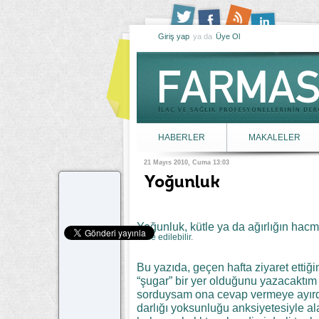
Giriş yap
ya da
Üye Ol
HABERLER
MAKALELER
21 Mayıs 2010, Cuma 13:03
Yoğunluk
Yoğunluk, kütle ya da ağırlığın hacm
ifade edilebilir.
Bu yazıda, geçen hafta ziyaret ett
“şugar” bir yer olduğunu yazacaktım a
sorduysam ona cevap vermeye ayırdı
darlığı yoksunluğu anksiyetesiyle ala