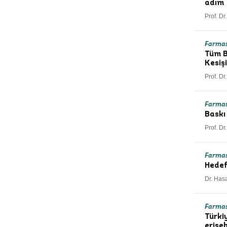
adım
Prof. Dr
Farmas
Tüm B
Kesiş
Prof. Dr
Farma
Baskı
Prof. D
Farma
Hedef
Dr. Has
Farma
Türkiy
erişeb