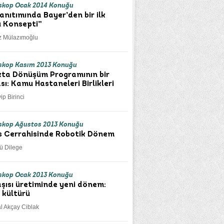
skop Ocak 2014 Konuğu
tanıtımında Bayer’den bir ilk
 Konsepti”
z Mülazımoğlu
kop Kasım 2013 Konuğu
kta Dönüşüm Programının bir
sı: Kamu Hastaneleri Birlikleri
ip Birinci
kop Ağustos 2013 Konuğu
 Cerrahisinde Robotik Dönem
rü Dilege
kop Ocak 2013 Konuğu
aşısı üretiminde yeni dönem:
 kültürü
al Akçay Ciblak