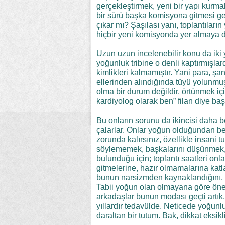
gerçekleştirmek, yeni bir yapı kurm
bir sürü başka komisyona gitmesi ger
çıkar mı? Şaşılası yanı, toplantılar
hiçbir yeni komisyonda yer almaya 
Uzun uzun incelenebilir konu da iki 
yoğunluk tribine o denli kaptırmışlard
kimlikleri kalmamıştır. Yani para, şa
ellerinden alındığında tüyü yolunmu
olma bir durum değildir, örtünmek iç
kardiyolog olarak ben” filan diye başl
Bu onların sorunu da ikincisi daha be
çalarlar. Onlar yoğun olduğundan bel
zorunda kalırsınız, özellikle insani t
söylememek, başkalarını düşünmek, 
bulunduğu için; toplantı saatleri onl
gitmelerine, hazır olmamalarına katla
bunun narsizmden kaynaklandığını, b
Tabii yoğun olan olmayana göre önem
arkadaşlar bunun modası geçti artık, “
yıllardır tedavülde. Neticede yoğunlu
daraltan bir tutum. Bak, dikkat eksi