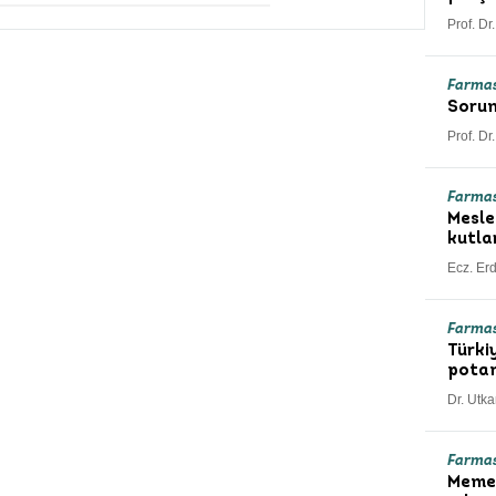
Prof. Dr
Farma
Sorum
Prof. Dr
Farma
Mesle
kutla
Ecz. Er
Farma
Türki
potan
Dr. Utk
Farma
Meme 