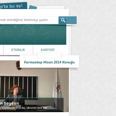
ETKİNLİK
KARİYER
Farmaskop Nisan 2014 Konuğu
en Saydan
ç sayesinde ithal ilaç ülkemizi terk etti”