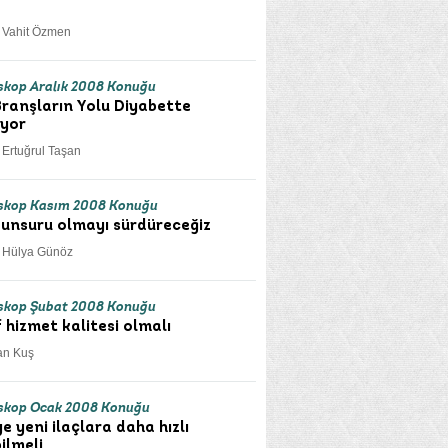
. Vahit Özmen
kop Aralık 2008 Konuğu
ranşların Yolu Diyabette
iyor
. Ertuğrul Taşan
skop Kasım 2008 Konuğu
 unsuru olmayı sürdüreceğiz
r. Hülya Günöz
skop Şubat 2008 Konuğu
 hizmet kalitesi olmalı
an Kuş
skop Ocak 2008 Konuğu
e yeni ilaçlara daha hızlı
ilmeli