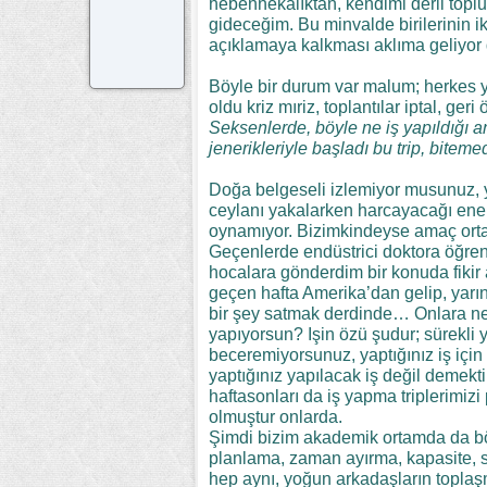
hebennekalıktan, kendimi derli to
gideceğim. Bu minvalde birilerinin 
açıklamaya kalkması aklıma geliyor 
Böyle bir durum var malum; herkes yo
oldu kriz mıriz, toplantılar iptal, ge
Seksenlerde, böyle ne iş yapıldığı an
jenerikleriyle başladı bu trip, bitem
Doğa belgeseli izlemiyor musunuz,
ceylanı yakalarken harcayacağı ene
oynamıyor. Bizimkindeyse amaç ort
Geçenlerde endüstrici doktora öğrenc
hocalara gönderdim bir konuda fikir
geçen hafta Amerika’dan gelip, yar
bir şey satmak derdinde… Onlara ne,
yapıyorsun? Işin özü şudur; sürekli 
beceremiyorsunuz, yaptığınız iş için y
yaptığınız yapılacak iş değil demekt
haftasonları da iş yapma triplerimizi 
olmuştur onlarda.
Şimdi bizim akademik ortamda da böyl
planlama, zaman ayırma, kapasite, s
hep aynı, yoğun arkadaşların toplaş