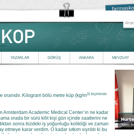
YAZARLAR
GÖRÜŞ
ANKARA
MEVZUAT
3
) biçiminde
e oranıdır. Kilogram bölü metre küp (kg/m
iğim Amsterdam Academic Medical Center’ın ne kadar
ma orada bir sürü kilit kişi gün içinde saatlerini ne
Nurt
ktan sonra bizdeki iş yoğunluğu kolikliği ve zaman
“Ucuz ila
y etmeye karar verdim. O kadar sıtkım sıyrıldı ki bu