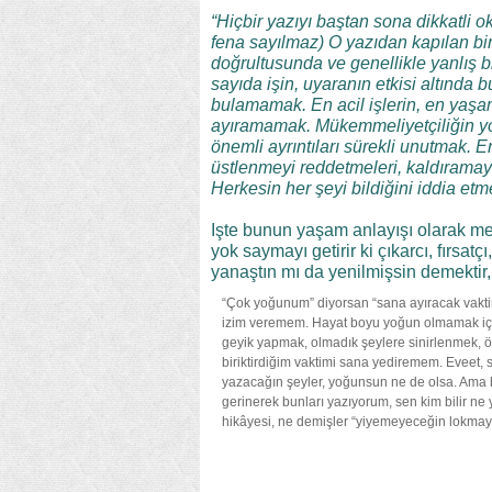
“Hiçbir yazıyı baştan sona dikkatl
fena sayılmaz) O yazıdan kapılan bi
doğrultusunda ve genellikle yanlış 
sayıda işin, uyaranın etkisi altın
bulamamak. En acil işlerin, en yaşam
ayıramamak. Mükemmeliyetçiliğin yo
önemli ayrıntıları sürekli unutmak. E
üstlenmeyi reddetmeleri, kaldıramaya
Herkesin her şeyi bildiğini iddia et
Işte bunun yaşam anlayışı olarak me
yok saymayı getirir ki çıkarcı, fırsat
yanaştın mı da yenilmişsin demektir
“Çok yoğunum” diyorsan “sana ayıracak vakti
izim veremem. Hayat boyu yoğun olmamak içi
geyik yapmak, olmadık şeylere sinirlenmek, ö
biriktirdiğim vaktimi sana yediremem. Eveet
yazacağın şeyler, yoğunsun ne de olsa. Ama b
gerinerek bunları yazıyorum, sen kim bilir ne
hikâyesi, ne demişler “yiyemeyeceğin lokmay