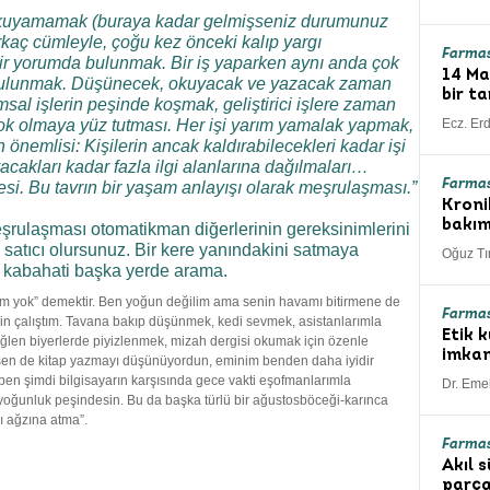
i okuyamamak (buraya kadar gelmişseniz durumunuz
rkaç cümleyle, çoğu kez önceki kalıp yargı
Farmas
bir yorumda bulunmak. Bir iş yaparken aynı anda çok
14 Ma
da bulunmak. Düşünecek, okuyacak ve yazacak zaman
bir ta
sal işlerin peşinde koşmak, geliştirici işlere zaman
k olmaya yüz tutması. Her işi yarım yamalak yapmak,
Ecz. Er
n önemlisi: Kişilerin ancak kaldırabilecekleri kadar işi
cakları kadar fazla ilgi alanlarına dağılmaları…
Farmas
mesi. Bu tavrın bir yaşam anlayışı olarak meşrulaşması.”
Kroni
bakı
şrulaşması otomatikman diğerlerinin gereksinimlerini
çı, satıcı olursunuz. Bir kere yanındakini satmaya
Oğuz Tı
, kabahati başka yerde arama.
m yok” demektir. Ben yoğun değilim ama senin havamı bitirmene de
Farma
n çalıştım. Tavana bakıp düşünmek, kedi sevmek, asistanlarımla
Etik 
ğlen biyerlerde piyizlenmek, mizah dergisi okumak için özenle
imkan
, sen de kitap yazmayı düşünüyordun, eminim benden daha iyidir
en şimdi bilgisayarın karşısında gece vakti eşofmanlarımla
Dr. Emel
 yoğunluk peşindesin. Bu da başka türlü bir ağustosböceği-karınca
ı ağzına atma”.
Farmas
Akıl 
parça