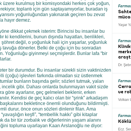
ak üzere kurulmuş bir komisyondaki herkes çok yoğun,
Farmas
ekiyor, toplantı için gün saptayamıyorlar, buradan iş
Sahte
ın yarısını yoğunluğundan yakınarak geçiren bu zevat
mücad
da hayır demez.
Yaşar 
yöne dikkat çekmek isterim: Birincisi bu insanlar bu
ır ki kendilerini, bunun dışında hayatları, benlikleri,
Farmas
n şöhret değil, o yoğunluk hali için yaşarlar, yoğunluk
Klini
ş tavuğa dönerler. Belki de çoğu için bu sonradan
merke
in. Yoğunluğu giyinmeyi seçmişlerdir. Bunlar lafa “bir
araşt
arlar.
Dr. Şeb
ter bir durumdur. Bu insanlar sürekli sizin vaktinizden
li (çoğu) işlevleri farkında olmadan siz üstlenmek
utumlar bunların başında gelir; sözleri tutmak, yalan
Farmas
incelik gibi. Dahası onlarda bulunmayan vakit sizde
Cerra
ara göre ayarlanır, geç gelmeleri beklenir, erken
ve ro
nılır. Kendisi de geç kalıcı olan bir “şrink” arkadaşım
Volkan 
aşkalarını bekletince önemli olunduğunu bildirmişti.
li durur, önce onun sözleri dinlenir filan. Ama
yavaşlığın keşfi”, “tembellik hakkı” gibi kitaplar
Farmas
k da bir tür zorbalık ve diğerlerinin yaşam alanını
Köklü
kliğini topluma uyarlayan Kaan Arslanoğlu ne diyor:
Ecz. Se