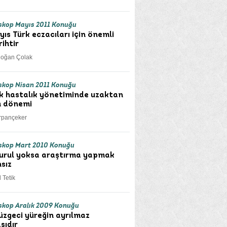
kop Mayıs 2011 Konuğu
yıs Türk eczacıları için önemli
rihtir
doğan Çolak
kop Nisan 2011 Konuğu
k hastalık yönetiminde uzaktan
m dönemi
rpançeker
skop Mart 2010 Konuğu
kurul yoksa araştırma yapmak
sız
 Tetik
kop Aralık 2009 Konuğu
süzgeci yüreğin ayrılmaz
sıdır