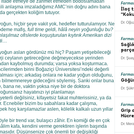
plu ifade etmeye de zahmet etmeden bodoslamadan
Farma
ikili anlaşma imzaladığımız AMC’nin doğru adını bana
İlaç 
da gerçekten koliğim tutuyor.
“Koku
Dr. Oğu
ğun, hiçbir şeye vakit yok, hedefler tutturulamıyor. Ne
ri ödeme mafiş,
full time
geldi, hâlâ neyin yoğunluğu bu?
laşılmaz ofislerde koşuşturulan kıytırık Amerikan dizi
Farmas
edi…
Sağlı
parça
 yoğun aslan gördünüz mü hiç? Paşam yetişebileceği
rji ceylanın getireceğine değmeyecekse yerinden
Dr. Şuay
adan kaybolmuş durumda; varsa yoksa koşturmaca.
ilerimden birini Boğaziçi Üniversitesi’ndeki değerli
 alması için; arkadaş onlara ne kadar yoğun olduğunu,
Farmas
ın bilmemnereye gideceğini söylemiş. Sanki onlar buna
Göğüs
 bana ne, vaktin yoksa niye bir de doktora
Dr. Şük
yoğunsanız hayatınızı iyi planlamayı
eterli değilsiniz, kifayetsiz fakat muhterissiniz, ya da
ir. Ecnebiler bizim bu sabahlara kadar çalışma,
Farmas
pek hoş karşılamazlar aslen, kölelik kalkalı uzun yıllar
Grip 
Hücre
e bir trend var, bulaşıcı zâhir. En komiği de en çok
Dr. Mer
âlim kafa, kendini verme gerektiren işlerin başında
masıdır. Düşünsenize çok önemli bir değişikliği