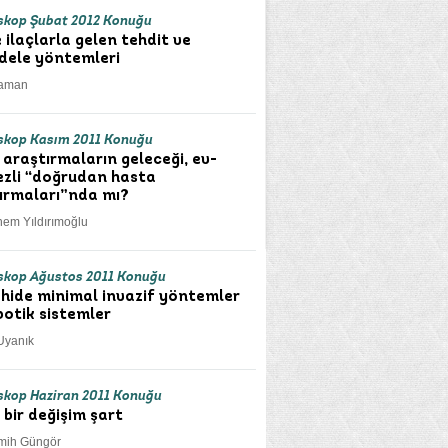
kop Şubat 2012 Konuğu
 ilaçlarla gelen tehdit ve
ele yöntemleri
Yaman
kop Kasım 2011 Konuğu
k araştırmaların geleceği, ev-
zli “doğrudan hasta
ırmaları”nda mı?
nem Yıldırımoğlu
kop Ağustos 2011 Konuğu
hide minimal invazif yöntemler
botik sistemler
Uyanık
kop Haziran 2011 Konuğu
 bir değişim şart
mih Güngör