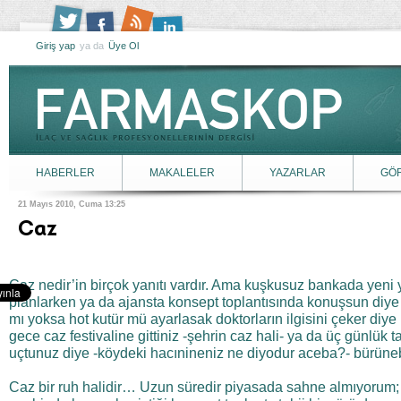
Giriş yap
ya da
Üye Ol
HABERLER
MAKALELER
YAZARLAR
GÖ
21 Mayıs 2010, Cuma 13:25
Caz
Caz nedir’in birçok yanıtı vardır. Ama kuşkusuz bankada yeni 
planlarken ya da ajansta konsept toplantısında konuşsun diye 
mı yoksa hot kutür mü ayarlasak doktorların ilgisini çeker diye 
gece caz festivaline gittiniz -şehrin caz hali- ya da üç günlük
uçtunuz diye -köydeki hacınineniz ne diyodur aceba?- bürünebil
Caz bir ruh halidir… Uzun süredir piyasada sahne almıyorum; b