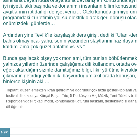
alıntısına dayalı iddia ortaya atma davranışları konusunda ayrı
iyi niyetli, aklı başında ve donanımlı insanların bilim konusun
aygıtlarının iptidailiği dehşet verici… Öteki konuğa girmiyor
programdaki cür’etimin yol-su-elektrik olarak geri dönüşü olac
önümüzdeki günlerde…
Ardından yine Tevfik’le karşılaştık ders girişi, dedi ki “Ulan 
bahis olmayınca- yahu, senin yüzünden slaytlarımı hazırlaya
kaldım, ama çok güzel anlattın vs. vs.”
Bunda şaşılacak bişey yok mon ami, tüm bunları böbürlenmek
yalnızca yıllardır üzerinde çalıştığımız dili kullandım, ortada 
eğer; aktardığım sizinle damıttığımız bilgi, fikir yürütme kıvrak
çıkmanın getirdiği yetkinlik, başvurduğum akıl orada konuşan,
binlerce kişinin aklı…
Toplantı düzenlemekten ikrah getirdim ve doğrudur çok fazla gösteri-toplantı var.
festivalidir, ekseriya Kürşat Başar Trio, 5 Perküsyon Hiç Müzik, Yeni Türkü v.b.
Report denk gelir; katılımcısı, konuşmacısı, oturum başkanı, destekleyicisi dah
dil öğrenir.