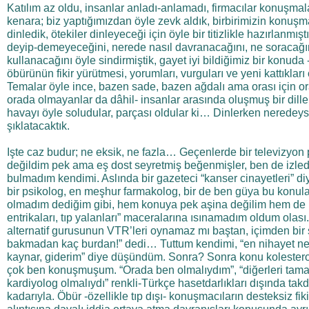
Katılım az oldu, insanlar anladı-anlamadı, firmacılar konuşma
kenara; biz yaptığımızdan öyle zevk aldık, birbirimizin konuşm
dinledik, ötekiler dinleyeceği için öyle bir titizlikle hazırlanmıştı
deyip-demeyeceğini, nerede nasıl davranacağını, ne soracağın
kullanacağını öyle sindirmiştik, gayet iyi bildiğimiz bir konuda 
öbürünün fikir yürütmesi, yorumları, vurguları ve yeni kattıkla
Temalar öyle ince, bazen sade, bazen ağdalı ama orası için or
orada olmayanlar da dâhil- insanlar arasında oluşmuş bir dille 
havayı öyle soludular, parçası oldular ki… Dinlerken nerede
şıklatacaktık.
Işte caz budur; ne eksik, ne fazla… Geçenlerde bir televizyon p
değildim pek ama eş dost seyretmiş beğenmişler, ben de izle
bulmadım kendimi. Aslında bir gazeteci “kanser cinayetleri” di
bir psikolog, en meşhur farmakolog, bir de ben güya bu konular
olmadım dediğim gibi, hem konuya pek aşina değilim hem de bö
entrikaları, tıp yalanları” maceralarına ısınamadım oldum olası
alternatif gurusunun VTR’leri oynamaz mı baştan, içimden bir
bakmadan kaç burdan!” dedi… Tuttum kendimi, “en nihayet ne 
kaynar, giderim” diye düşündüm. Sonra? Sonra konu kolesterole
çok ben konuşmuşum. “Orada ben olmalıydım”, “diğerleri tam
kardiyolog olmalıydı” renkli-Türkçe hasetdarlıkları dışında tak
kadarıyla. Öbür -özellikle tıp dışı- konuşmacıların desteksiz f