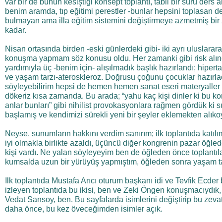
var bir de bunun kesiştiği konsept toplantı, tabii bir sürü ders 
benim aramda, tıp eğitimi perestler -bunlar hepsini toplasan d
bulmayan ama illa eğitim sistemini değiştirmeye azmetmiş bir
kadar.
Nisan ortasında birden -eski günlerdeki gibi- iki ayrı uluslararas
konuşma yapmam söz konusu oldu. Her zamanki gibi risk alınd
yardımıyla üç -benim için- alışılmadık başlık hazırlandı; hiper
ve yaşam tarzı-ateroskleroz. Doğrusu çoğunu çocuklar hazırlad
söyleyebilirim hepsi de hemen hemen sanat eseri materyaller
dökeriz kısa zamanda. Bu arada; “yahu kaç kişi dinler ki bu k
anlar bunları” gibi nihilist provokasyonlara rağmen gördük ki 
başlamış ve kendimizi sürekli yeni bir şeyler eklemekten alık
Neyse, sunumların hakkını verdim sanırım; ilk toplantıda katılım
iyi olmakla birlikte azaldı, üçüncü diğer kongrenin pazar öğle
kişi vardı. Ne yalan söyleyeyim ben de öğleden önce toplantıl
kumsalda uzun bir yürüyüş yapmıştım, öğleden sonra yaşam ta
Ilk toplantıda Mustafa Arıcı oturum başkanı idi ve Tevfik Ecder 
izleyen toplantıda bu ikisi, ben ve Zeki Öngen konuşmacıydık, e
Vedat Sansoy, ben. Bu sayfalarda isimlerini değiştirip bu zevat
daha önce, bu kez öveceğimden isimler açık.