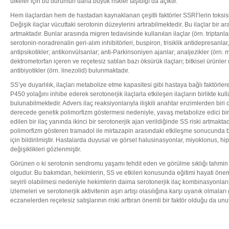
ülkeler için bu durumun daha büyük riskler taşıdığı da açıktır.
Hem ilaçlardan hem de hastadan kaynaklanan çeşitli faktörler SSRİ’lerin toksis
Değişik ilaçlar vücuttaki serotonin düzeylerini artırabilmektedir. Bu ilaçlar bir ar
artmaktadır. Bunlar arasında migren tedavisinde kullanılan ilaçlar (örn. triptanla
serotonin-noradrenalin geri-alım inhibitörleri, buspiron, trisiklik antidepresanla
antipsikotikler; antikonvülsanlar; anti-Parkinsoniyen ajanlar; analjezikler (örn. 
dektrometorfan içeren ve reçetesiz satılan bazı öksürük ilaçları; bitkisel ürünler 
antibiyotikler (örn. linezolid) bulunmaktadır.
SS’ye duyarlılık, ilaçları metabolize etme kapasitesi gibi hastaya bağlı faktörler
P450 yolağını inhibe ederek serotonerjik ilaçlarla etkileşen ilaçların birlikte ku
bulunabilmektedir. Advers ilaç reaksiyonlarıyla ilişkili anahtar enzimlerden bi
derecede genetik polimorfizm göstermesi nedeniyle, yavaş metabolize edici bi
edilen bir ilaç yanında ikinci bir serotonerjik ajan verildiğinde SS riski artmakta
polimorfizm gösteren tramadol ile mirtazapin arasındaki etkileşme sonucunda bel
için bildirilmiştir. Hastalarda duyusal ve görsel halusinasyonlar, miyoklonus, h
değişiklikleri gözlenmiştir.
Görünen o ki serotonin sendromu yaşamı tehdit eden ve görülme sıklığı tahmin
olgudur. Bu bakımdan, hekimlerin, SS ve etkileri konusunda eğitimi hayati öne
seyirli olabilmesi nedeniyle hekimlerin daima serotonerjik ilaç kombinasyonları
izlemeleri ve serotonerjik aktivitenin aşırı artışı olasılığına karşı uyanık olmaları 
eczanelerden reçetesiz satışlarının riski arttıran önemli bir faktör olduğu da un