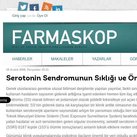
Giriş yap
ya da
Üye Ol
HABERLER
MAKALELER
YAZARLAR
GÖ
18 Aralık 2008, Perşembe 15:21
Serotonin Sendromunun Sıklığı ve Ö
Gerek uluslararası gerekse ulusal bilimsel dergilerde yapılan yayınlar, farklı s
kullanan hastaların sayısının giderek arttığına işaret ederken hemen tüm ilaç e
sendromu (SS) olarak bilinen ve potansiyel olarak şiddetli toksisiteye yol açan i
bildirmektedir. SS’nin giderek daha sık karşılaşılan bir klinik antite olmasının da,
kullanılan serotonerjik ajanların sayısındaki artışın bir yansıması olduğu ileri 
Toksik Maruziyet İzleme Sistemi (Toxic Exposure Surveillance System) tarafında
yatan hastalar ve acil servislerden gelen olgular incelenmiş; selektif serotonin r
(SSRİ) 8187 kişide (103’ü ölümle sonuçlanan) anlamlı toksik etkilere neden old
Günümüz klinik uygulamalarında psikotrop ilaçların önemli bir yeri olduğu açıkt