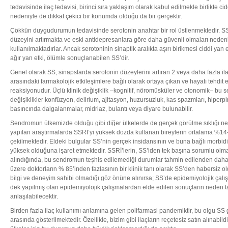
tedavisinde ilaç tedavisi, birinci sıra yaklaşım olarak kabul edilmekle birlikte ci
nedeniyle de dikkat çekici bir konumda olduğu da bir gerçektir.
Çökkün duygudurumun tedavisinde serotonin anahtar bir rol üstlenmektedir. SSRİ
düzeyini artırmakta ve eski antidepresanlara göre daha güvenli olmaları neden
kullanılmaktadırlar. Ancak serotoninin sinaptik aralıkta aşırı birikmesi ciddi yan 
ağır yan etki, ölümle sonuçlanabilen SS’dir.
Genel olarak SS, sinapslarda serotonin düzeylerini artıran 2 veya daha fazla ilacı
arasındaki farmakolojik etkileşimlere bağlı olarak ortaya çıkan ve hayatı tehdit 
reaksiyonudur. Üçlü klinik değişiklik –kognitif, nöromüsküler ve otonomik– bu 
değişiklikler konfüzyon, delirium, ajitasyon, huzursuzluk, kas spazmları, hiperpir
basıncında dalgalanmalar, midriaz, bulantı veya diyare bulunabilir.
Sendromun ülkemizde olduğu gibi diğer ülkelerde de gerçek görülme sıklığı ne y
yapılan araştırmalarda SSRİ’yi yüksek dozda kullanan bireylerin ortalama %14-
çekilmektedir. Eldeki bulgular SS’nin gerçek insidansının ve buna bağlı morbidit
yüksek olduğuna işaret etmektedir. SSRİ’lerin, SS’iden tek başına sorumlu olma
alındığında, bu sendromun teşhis edilemediği durumlar tahmin edilenden daha fa
üzere doktorların % 85’inden fazlasının bir klinik tanı olarak SS’den habersiz 
bilgi ve deneyim sahibi olmadığı göz önüne alınırsa; SS’de epidemiyolojik çal
dek yapılmış olan epidemiyolojik çalışmalardan elde edilen sonuçların neden t
anlaşılabilecektir.
Birden fazla ilaç kullanımı anlamına gelen polifarmasi pandemiktir, bu olgu SS 
arasında gösterilmektedir. Özellikle, bizim gibi ilaçların reçetesiz satın alınabi