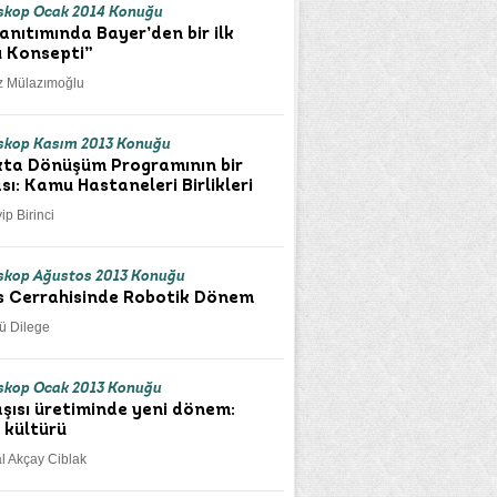
skop Ocak 2014 Konuğu
tanıtımında Bayer’den bir ilk
 Konsepti”
z Mülazımoğlu
kop Kasım 2013 Konuğu
kta Dönüşüm Programının bir
sı: Kamu Hastaneleri Birlikleri
ip Birinci
kop Ağustos 2013 Konuğu
 Cerrahisinde Robotik Dönem
rü Dilege
kop Ocak 2013 Konuğu
aşısı üretiminde yeni dönem:
 kültürü
al Akçay Ciblak