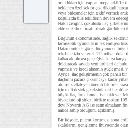
ortaklıkları için yapılan mega teklifle
beklenen özel sektör çok dikkatli harca
veya birleşmeler için teklif vermek artı
koşullarda bile tekliflerin devam edeceği
Nakit zengini, çokuluslu ilaç şirketleri
elde edebilme fırsatı olarak gördükleri i
Bugünün ekonomisinde, sağlık sektörünü
farmasötik oyuncuların tek endişesi hiss
Datamonitor’e göre, dünyanın en büyük il
rekabete izin verecek 115 milyar dolar 
kalkacak olması gerçeğiyle karşı karşıya
dolduracak sayıda yeni ürünleri de bulu
yapması ve kredi almanın güçleşmesi, yeni
Ayrıca, ilaç geliştirmenin çok pahalı bir
ilaçlarını pazara çıkarıncaya kadar yıll
olumsuz etkileyen önemli faktörler aras
için mali destek gereksinimleri her dö
büyük ilaç firmalarında ise nakit var.
biyoteknoloji şirketi birlikte toplam 105
devi Novartis AG ise satın almaların fi
nakde sahip olduğunu açıklamış.
Bir köşede, patent koruması sona erdi
skalalarını genişletme ihtiyacında olan