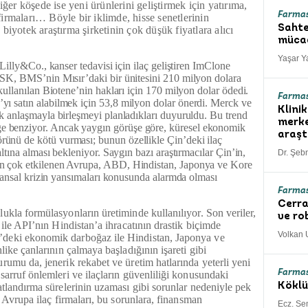
iğer köşede ise yeni ürünlerini geliştirmek için yatırıma,
Farmas
irmaları… Böyle bir iklimde, hisse senetlerinin
Sahte
biyotek araştırma şirketinin çok düşük fiyatlara alıcı
mücad
Yaşar 
 Lilly&Co., kanser tedavisi için ilaç geliştiren ImClone
GSK, BMS’nin Mısır’daki bir ünitesini 210 milyon dolara
kullanılan Biotene’nin hakları için 170 milyon dolar ödedi.
Farmas
ı satın alabilmek için 53,8 milyon dolar önerdi. Merck ve
Klini
ık anlaşmayla birleşmeyi planladıkları duyuruldu. Bu trend
merke
 benziyor. Ancak yaygın görüşe göre, küresel ekonomik
araşt
ünü de kötü vurması; bunun özellikle Çin’deki ilaç
altına alması bekleniyor. Saygın bazı araştırmacılar Çin’in,
Dr. Şeb
en çok etkilenen Avrupa, ABD, Hindistan, Japonya ve Kore
finansal krizin yansımaları konusunda alarmda olması
Farmas
Cerra
ukla formülasyonların üretiminde kullanılıyor. Son veriler,
ve ro
 ile API’nın Hindistan’a ihracatının drastik biçimde
Volkan 
deki ekonomik darboğaz ile Hindistan, Japonya ve
like çanlarının çalmaya başladığının işareti gibi
rumu da, jenerik rekabet ve üretim hatlarında yeterli yeni
Farmas
sarruf önlemleri ve ilaçların güvenliliği konusundaki
atlandırma sürelerinin uzaması gibi sorunlar nedeniyle pek
Köklü
a Avrupa ilaç firmaları, bu sorunlara, finansman
Ecz. Se