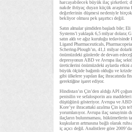
harcayabilecek büyük ilaç şirketleri; d
nakde ihtiyaç duyan küçük araştırma f
değerlerinin düşmesi nedeniyle birçok 
bekliyor olması pek şaşırtıcı değil.
Satın almalar şimdiden başladı bile; Eli
Systems’i yaklaşık 6,5 milyar dolara; 
satın aldı ve ağız kuruluğu tedavisinde 
Ligand Pharmaceuticals, Pharmacopeia’y
Schering-Plough’ın, 41,1 milyar dolarl
önümüzdeki günlerde de devam edeceğe
depresyonun ABD ve Avrupa ilaç sektör
üreticilerini önümüzdeki aylarda etkisi 
büyük ölçüde bağımlı olduğu ve krizd
gibi ülkelere yapılan ilaç ihracatında 
gerektiğine işaret ediyor.
Hindistan’ın Çin’den aldığı API çoğunl
penisilin ve sefalosporin ara maddeleri
düştüğünü gösteriyor. Avrupa ve ABD’
Kore’ye ihracattaki azalma Çin için teh
yorumlanıyor. Avrupa ilaç sanayinin du
ilaçların bulunmaması, hükümetlerin ta
kuşkuların artmasına bağlı olarak ruhs
iç açıcı değil. Analistlere göre 2009’d