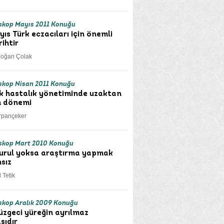
kop Mayıs 2011 Konuğu
yıs Türk eczacıları için önemli
rihtir
doğan Çolak
kop Nisan 2011 Konuğu
k hastalık yönetiminde uzaktan
m dönemi
rpançeker
skop Mart 2010 Konuğu
kurul yoksa araştırma yapmak
sız
 Tetik
kop Aralık 2009 Konuğu
süzgeci yüreğin ayrılmaz
sıdır