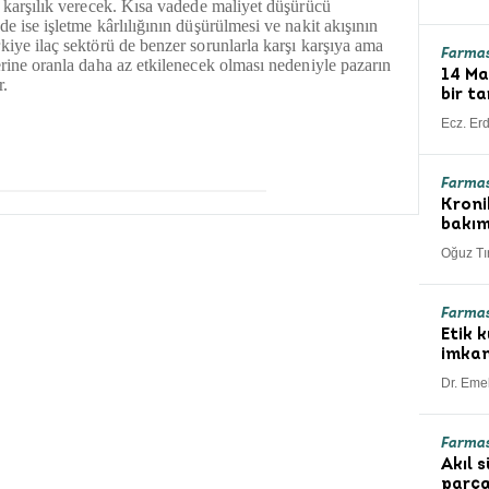
a karşılık verecek. Kısa vadede maliyet düşürücü
e ise işletme kârlılığının düşürülmesi ve nakit akışının
kiye ilaç sektörü de benzer sorunlarla karşı karşıya ama
Farmas
erine oranla daha az etkilenecek olması nedeniyle pazarın
14 Ma
r.
bir ta
Ecz. Er
Farmas
Kroni
bakı
Oğuz Tı
Farma
Etik 
imkan
Dr. Emel
Farmas
Akıl 
parça