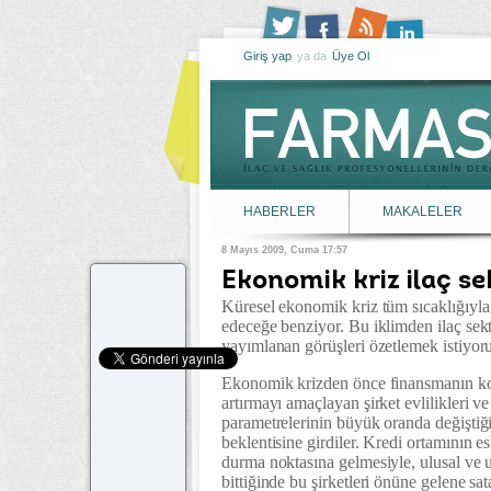
Giriş yap
ya da
Üye Ol
HABERLER
MAKALELER
8 Mayıs 2009, Cuma 17:57
Ekonomik kriz ilaç s
Küresel ekonomik kriz tüm sıcaklığıyl
edeceğe benziyor. Bu iklimden ilaç sekt
yayımlanan görüşleri özetlemek istiyor
Ekonomik krizden önce finansmanın kol
artırmayı amaçlayan şirket evlilikleri v
parametrelerinin büyük oranda değişti
beklentisine girdiler. Kredi ortamının 
durma noktasına gelmesiyle, ulusal ve ulu
bittiğinde bu şirketleri önüne gelene sa