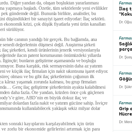
r durdu. Diğer yandan da, oluşan boşluktan yararlanması
Farma
ma yapmaya başladı. Özetle, tüm sektörlerde yeni evlilikler
İlaç 
k pek gündemde değil. Bununla birlikte, analistler, bu
“Koku
ni düşündükleri bir sanayiyi işaret ediyorlar: İlaç sektörü.
Dr. Oğu
nin ekonomik krizi, çok düşük fiyatlarla yeni ürün kanalları
leri sürülüyor.
Farmas
n bile canının yandığı bir gerçek. Bu bağlamda, ana
e senedi değerlerinin düşmesi değil. Araştırma şirketi
Sağlı
aç şirketleri, kendi ürünlerinin jenerik versiyonlarıyla
parça
değerinde ilacın patent korumasının önümüzdeki yıllarda
Dr. Şuay
. İlginçtir; bunların geliştirme aşamasında ve boşluğu
nmuyor. Buna karşılık, risk sermayesinin daha az yatırım
 ve küçük ilaç firmaları için nakit sıkıntısına işaret ediyor.
Farmas
 süreç olması ve bu gibi ilaç şirketlerinin çoğunun ilk
Göğüs
arca kârsız yaşamak zorunda kalması, bu grup firmaları
ında… Genç ilaç geliştirme şirketlerinin ayakta kalabilmesi
Dr. Şük
nemden daha fazla. Öte yandan, krizden önce çok güçlenen
 Moody’s’e göre, ABD’nin en büyük dokuz ilaç ve
 milyar dolardan fazla nakit ve yatırım gücüne sahip. İsviçre
Farmas
nansmanında kullanılabilecek yaklaşık sekiz milyar dolar
Grip 
Hücre
Dr. Mer
kten sonraki kayıplarını karşılayabilmek için ürün
 ve zorlu bir ekonomide gelirlerini artırmak için para