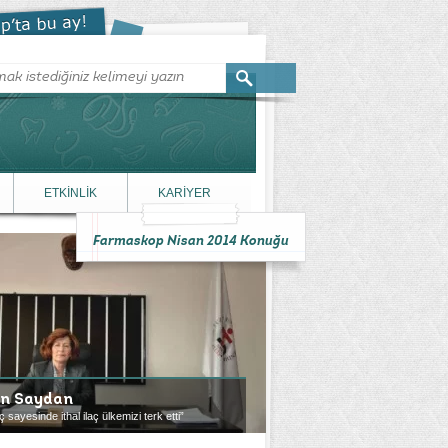
ETKİNLİK
KARİYER
Farmaskop Nisan 2014 Konuğu
en Saydan
ç sayesinde ithal ilaç ülkemizi terk etti”