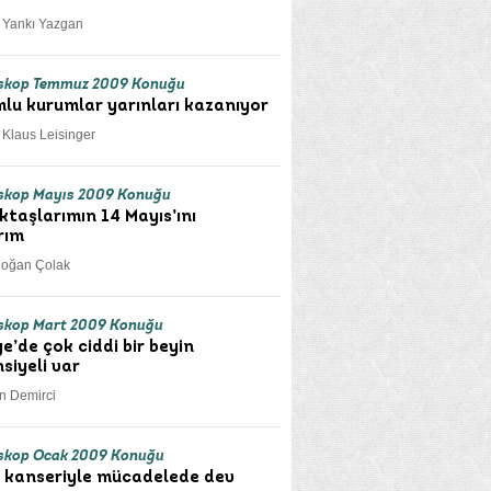
. Yankı Yazgan
skop Temmuz 2009 Konuğu
lu kurumlar yarınları kazanıyor
. Klaus Leisinger
skop Mayıs 2009 Konuğu
ktaşlarımın 14 Mayıs’ını
rım
doğan Çolak
skop Mart 2009 Konuğu
ye’de çok ciddi bir beyin
siyeli var
an Demirci
skop Ocak 2009 Konuğu
kanseriyle mücadelede dev