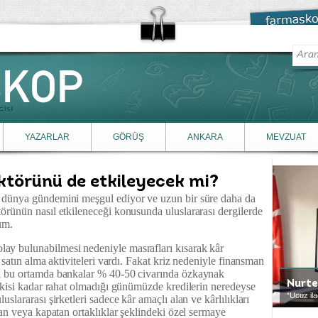
YAZARLAR
GÖRÜŞ
ANKARA
MEVZUAT
ektörünü de etkileyecek mi?
a dünya gündemini meşgul ediyor ve uzun bir süre daha da
örünün nasıl etkileneceği konusunda uluslararası dergilerde
um.
ay bulunabilmesi nedeniyle masrafları kısarak kâr
e satın alma aktiviteleri vardı. Fakat kriz nedeniyle finansman
ği bu ortamda bankalar % 40-50 civarında özkaynak
Nurt
eskisi kadar rahat olmadığı günümüzde kredilerin neredeyse
“Ucuz ila
slararası şirketleri sadece kâr amaçlı alan ve kârlılıkları
tan veya kapatan ortaklıklar şeklindeki özel sermaye