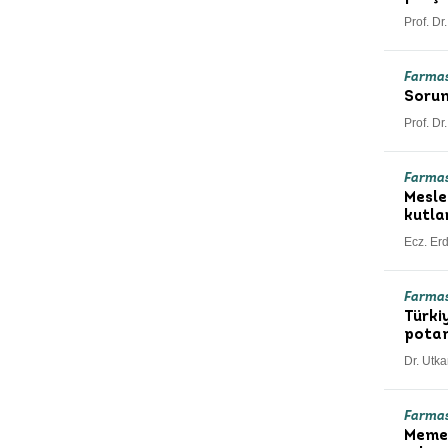
Prof. Dr
Farma
Sorum
Prof. Dr
Farma
Mesle
kutla
Ecz. Er
Farma
Türki
potan
Dr. Utk
Farma
Meme 