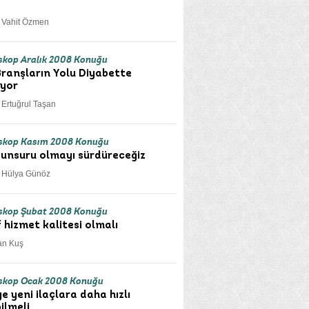
. Vahit Özmen
kop Aralık 2008 Konuğu
ranşların Yolu Diyabette
iyor
. Ertuğrul Taşan
skop Kasım 2008 Konuğu
 unsuru olmayı sürdüreceğiz
r. Hülya Günöz
skop Şubat 2008 Konuğu
 hizmet kalitesi olmalı
an Kuş
skop Ocak 2008 Konuğu
e yeni ilaçlara daha hızlı
ilmeli