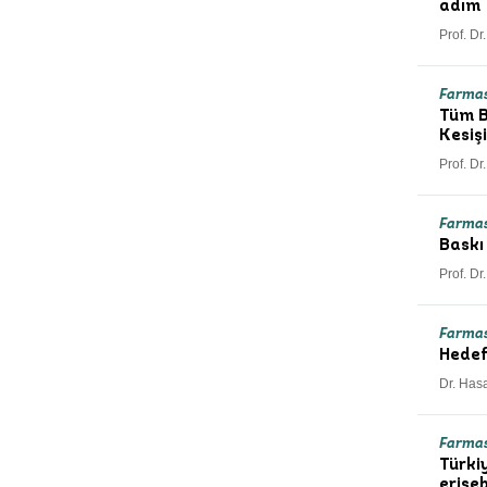
adım
Prof. Dr
Farmas
Tüm B
Kesiş
Prof. Dr
Farma
Baskı
Prof. D
Farma
Hedef
Dr. Has
Farma
Türkiy
erişeb