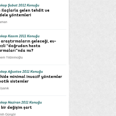
kop Şubat 2012 Konuğu
 ilaçlarla gelen tehdit ve
ele yöntemleri
Yaman
kop Kasım 2011 Konuğu
k araştırmaların geleceği, ev-
zli “doğrudan hasta
ırmaları”nda mı?
nem Yıldırımoğlu
kop Ağustos 2011 Konuğu
hide minimal invazif yöntemler
botik sistemler
Uyanık
kop Haziran 2011 Konuğu
 bir değişim şart
mih Güngör