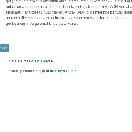
geliştirilen sistemlerin öneminin altını çizmektedir. Ülkemizde ADR bildirim
bulunmasa da spontan bildirimler daha fazla teşvik edilmeli ve ADR veritabanl
sistematik analize tabi tutulmalıdır. Ancak, ADR bildirimlerinde bir tutarlılı
metodolojilerinin kullanılmış olmasının ve bunların sonuçlar üzerindeki etkiler
güçleştirdiğini vurgulamakta da yarar vardır.
SİZ DE YORUM YAPIN
Yorum yapabilmek için
oturum açmalısınız
.