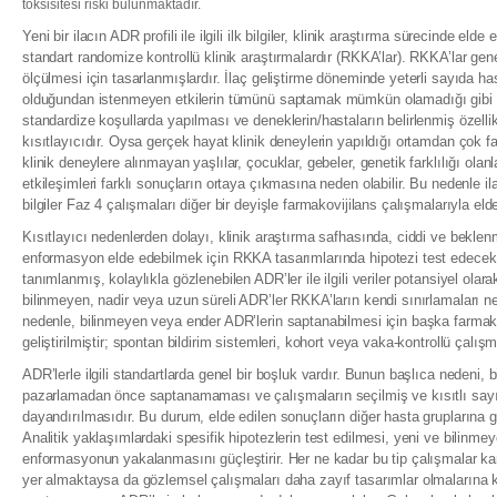
toksisitesi riski bulunmaktadır.
Yeni bir ilacın ADR profili ile ilgili ilk bilgiler, klinik araştırma sürecinde elde
standart randomize kontrollü klinik araştırmalardır (RKKA’lar). RKKA’lar genel
ölçülmesi için tasarlanmışlardır. İlaç geliştirme döneminde yeterli sayıda h
olduğundan istenmeyen etkilerin tümünü saptamak mümkün olamadığı gibi kl
standardize koşullarda yapılması ve deneklerin/hastaların belirlenmiş özelli
kısıtlayıcıdır. Oysa gerçek hayat klinik deneylerin yapıldığı ortamdan çok far
klinik deneylere alınmayan yaşlılar, çocuklar, gebeler, genetik farklılığı olanl
etkileşimleri farklı sonuçların ortaya çıkmasına neden olabilir. Bu nedenle i
bilgiler Faz 4 çalışmaları diğer bir deyişle farmakovijilans çalışmalarıyla eld
Kısıtlayıcı nedenlerden dolayı, klinik araştırma safhasında, ciddi ve bekl
enformasyon elde edebilmek için RKKA tasarımlarında hipotezi test edecek s
tanımlanmış, kolaylıkla gözlenebilen ADR’ler ile ilgili veriler potansiyel olara
bilinmeyen, nadir veya uzun süreli ADR’ler RKKA’ların kendi sınırlamaları ne
nedenle, bilinmeyen veya ender ADR’lerin saptanabilmesi için başka farmako
geliştirilmiştir; spontan bildirim sistemleri, kohort veya vaka-kontrollü çalışm
ADR’lerle ilgili standartlarda genel bir boşluk vardır. Bunun başlıca nedeni,
pazarlamadan önce saptanamaması ve çalışmaların seçilmiş ve kısıtlı sayı
dayandırılmasıdır. Bu durum, elde edilen sonuçların diğer hasta gruplarına g
Analitik yaklaşımlardaki spesifik hipotezlerin test edilmesi, yeni ve bilinm
enformasyonun yakalanmasını güçleştirir. Her ne kadar bu tip çalışmalar kan
yer almaktaysa da gözlemsel çalışmaları daha zayıf tasarımlar olmalarına 