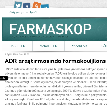
Giriş yap
ya da
Üye Ol
HABERLER
MAKALELER
YAZARLAR
GÖ
1 Eylül 2009, Salı 12:09
ADR araştırmasında farmakovijilans
1960’lardaki talidomid faciası ve yine bu yıllardaki yüksek doz östrojen içeren o
advers (istenmeyen) ilaç reaksiyonları (ADR’ler) ile elde edilen ek deneyimler 
güvenlilik ile ilgili gerekli dokümantasyonun sıkılaştırılmasının ve spontan bildi
ana nedeni olmuştur. Sonraki yıllarda, beklenmeyen ve ciddi ADR’lerin tekrarl
profesyonellerinin hem de toplumun dikkatini çekmiş ve ilaç güvenliliğini izleme 
üzerinde şüphelerin doğmasına yol açmıştır. 2004’te dünya pazarlarından Vioxx
sonuçlanan COX-2 skandalı, hiç beklenmeyen bir ADR olgusunun çok yeni bir 
etkisi yaratmıştır. Yine bazı ADR olguları ancak ilaç pazarlandıktan sonra saptana
arasında fenfluramin ile pulmonel hipertansiyon; vigabatrin ile görme sahası def