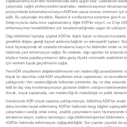
saptanamamış ADR’lerin bulunmasında daha uygun kılar. Geleneksel olarak,
çalışmalar, sağlık profesyonelleri tarafından, randomizasyonun olmamasına 
pozisyonlarda bulunmalarına karşın ADR’lerin pazar-sonrası izlenmesi için
edilir. Bu çalışmalar öncelikle, Rawlins’in sınıflandırma sistemine göre A ve B
Dolayısıyla bu daha önce saptanamamış diğer ADR’ler veya C ve D tipi ADR
enformasyonun kestirilebilmesi için tasarlanmadığından uygun bir yaklaşım d
Olgu bildirimleri hastalar, şüpheli ADR’ler, ilişkili ilaçlar ve benzeri konular
genellikle doğası gereği kişisel anlatıma bağlıdır ve retrospektif toplanır. Bun
kanıt hiyerarşisinde alt sıralarda olmalarına karşın bu bildirimler ender v
hakkında yeni enformasyon sağlar. Bu nedenle, olgu raporları bir anlamda ön
böylece hasta popülasyonlarının daha geniş ölçekli sistematik analizlerini ba
için verilerin kayda geçirilmesini sağlar.
Yeni ADR sinyallerinin değerlendirilmesine veri madenciliği prosedürlerinin s
büyük bir olasılıkla ciddi ADR sinyallerinin erken saptanması ve nicesellen
yaklaşımdır. Veri madenciliğinde kullanılan yöntemler, ilaç ve olay arasında i
belli bir ilaç-olay kombinasyonunun gözlenen bildirim sıklığının beklenenden 
Ancak, sinyal saptamada, veri madenciliği ile metodolojik ve pratik deneyimle
Günümüzde ADR sinyal saptama yaklaşımlarıyla, bildirilmiş ADR’leri analiz
daha önceden tespit edilememiş ADR’ler hakkında hangi bilgileri saptayabilm
çalışmaların vardığı ortak sonuç, analitik çalışmaların kanıt hiyerarşisinde
almalarına karşın, sadece tanımlayıcı olgu bildirimleri/spontan bildirimler
ADR’ler hakkında enformasyon sağlayabildiğidir. Son yapılan yayınlar da spon