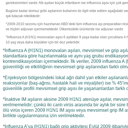
gereksinimleri vardır. Altı aydan küçük infantların ise influenza aşısı için çok g
Bugüne kadar domuz gribi aşılarının kullanımı ile ilgili elde edilen aşağıdaki ver
ışık tutacak niteliktedir:
*2009-2010 sezonu için hazırlanan ABD’deki tüm influenza aşı preparatları resi
ve hiçbiri adjuvan içermemektedir. Ülkemizdeki ürünlerde ise adjuvan vardır.
*İnfluenza A (H1N1) monovalan aşısı 6 aylıktan 9 yaşa kadar olan çocuklara 4 h
10 yaş veya daha büyükler için bir doz yeterlidir.
*İnfluenza A (H1N1) monovalan aşıları, mevsimsel ve grip aşılar
standartlara göre hazırlanmakta ve aynı yaş grubu endikasyonl
kontrendikasyonları içermektedir. İlk veriler, 2009 influenza A
güvenliliği ve etkililiğinin mevsimsel grip aşılarından farklı ol
*Enjeksiyon bölgesindeki lokal ağrı dahil yan etkiler aşılananl
reaksiyonlar (baş-ağrısı, hastalık hali ve miyaljiler) ise % 45’ind
güvenlilik profili mevsimsel grip aşısı ile yaşananlardan farklı d
*İnaktive IM aşıların aksine 2009 H1N1 atenüye aşılar, mevsims
verilmemelidir; çünkü iki canlı virüs arasında bir aylık bir süre
ölü virüs içeren 2009 H1N1 IM aşısı veya mevsimsel grip IM aşı
birlikte uygulanmasına izin verilmektedir.
*İnfluenza A’ya (H1N1) bağlı grip aktivitesi Eylül 2009 itibariyl