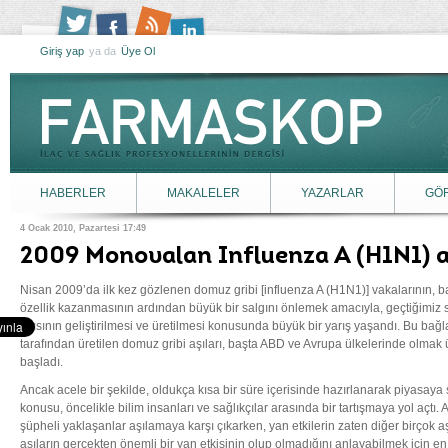
Giriş yap
ya da
Üye Ol
HABERLER
MAKALELER
YAZARLAR
GÖ
4 Ocak 2010, Pazartesi 17:49
2009 Monovalan Influenza A (H1N1) aş
Nisan 2009’da ilk kez gözlenen domuz gribi [influenza A (H1N1)] vakalarının,
özellik kazanmasının ardından büyük bir salgını önlemek amacıyla, geçtiğimiz 
aşısının geliştirilmesi ve üretilmesi konusunda büyük bir yarış yaşandı. Bu bağlam
tarafından üretilen domuz gribi aşıları, başta ABD ve Avrupa ülkelerinde olm
başladı.
Ancak acele bir şekilde, oldukça kısa bir süre içerisinde hazırlanarak piyasaya s
konusu, öncelikle bilim insanları ve sağlıkçılar arasında bir tartışmaya yol açtı.
şüpheli yaklaşanlar aşılamaya karşı çıkarken, yan etkilerin zaten diğer birçok 
aşıların gerçekten önemli bir yan etkisinin olup olmadığını anlayabilmek için en