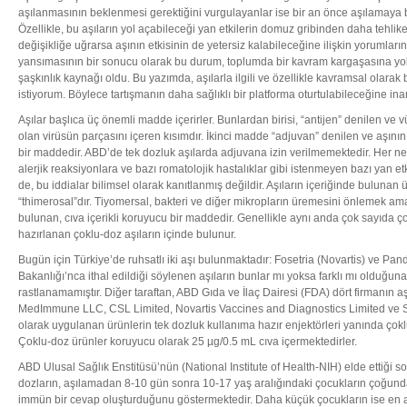
aşılanmasının beklenmesi gerektiğini vurgulayanlar ise bir an önce aşılamay
Özellikle, bu aşıların yol açabileceği yan etkilerin domuz gribinden daha tehlike
değişikliğe uğrarsa aşının etkisinin de yetersiz kalabileceğine ilişkin yorumlar
yansımasının bir sonucu olarak bu durum, toplumda bir kavram kargaşasına yol
şaşkınlık kaynağı oldu. Bu yazımda, aşılarla ilgili ve özellikle kavramsal olara
istiyorum. Böylece tartışmanın daha sağlıklı bir platforma oturtulabileceğine in
Aşılar başlıca üç önemli madde içerirler. Bunlardan birisi, “antijen” denilen ve 
olan virüsün parçasını içeren kısımdır. İkinci madde “adjuvan” denilen ve aşını
bir maddedir. ABD’de tek dozluk aşılarda adjuvana izin verilmemektedir. Her n
alerjik reaksiyonlara ve bazı romatolojik hastalıklar gibi istenmeyen bazı yan et
de, bu iddialar bilimsel olarak kanıtlanmış değildir. Aşıların içeriğinde buluna
“thimerosal”dır. Tiyomersal, bakteri ve diğer mikropların üremesini önlemek ama
bulunan, cıva içerikli koruyucu bir maddedir. Genellikle aynı anda çok sayıda ç
hazırlanan çoklu-doz aşıların içinde bulunur.
Bugün için Türkiye’de ruhsatlı iki aşı bulunmaktadır: Fosetria (Novartis) ve Pa
Bakanlığı’nca ithal edildiği söylenen aşıların bunlar mı yoksa farklı mı olduğuna i
rastlanamamıştır. Diğer taraftan, ABD Gıda ve İlaç Dairesi (FDA) dört firmanın aş
MedImmune LLC, CSL Limited, Novartis Vaccines and Diagnostics Limited ve Sa
olarak uygulanan ürünlerin tek dozluk kullanıma hazır enjektörleri yanında çokl
Çoklu-doz ürünler koruyucu olarak 25 µg/0.5 mL cıva içermektedirler.
ABD Ulusal Sağlık Enstitüsü’nün (National Institute of Health-NIH) elde ettiği 
dozların, aşılamadan 8-10 gün sonra 10-17 yaş aralığındaki çocukların çoğun
immün bir cevap oluşturduğunu göstermektedir. Daha küçük çocukların ise en az