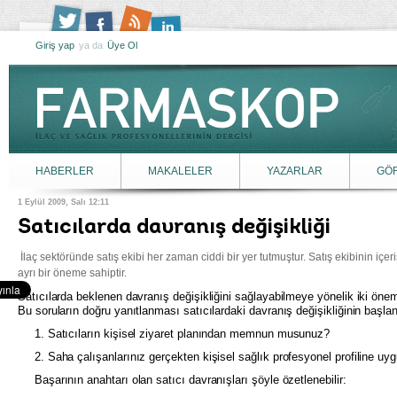
Giriş yap
ya da
Üye Ol
HABERLER
MAKALELER
YAZARLAR
GÖ
1 Eylül 2009, Salı 12:11
Satıcılarda davranış değişikliği
İlaç sektöründe satış ekibi her zaman ciddi bir yer tutmuştur. Satış ekibinin içeri
ayrı bir öneme sahiptir.
Satıcılarda beklenen davranış değişikliğini sağlayabilmeye yönelik iki öne
Bu soruların doğru yanıtlanması satıcılardaki davranış değişikliğinin başlang
1. Satıcıların kişisel ziyaret planından memnun musunuz?
2. Saha çalışanlarınız gerçekten kişisel sağlık profesyonel profiline uyg
Başarının anahtarı olan satıcı davranışları şöyle özetlenebilir: