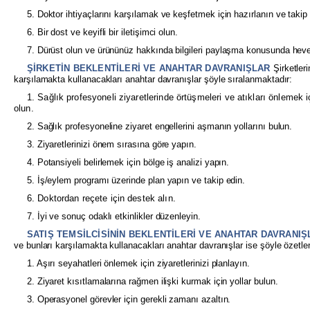
5. Doktor ihtiyaçlarını karşılamak ve keşfetmek için hazırlanın ve takip 
6. Bir dost ve keyifli bir iletişimci olun.
7. Dürüst olun ve ürününüz hakkında bilgileri paylaşma konusunda heves
ŞİRKETİN BEKLENTİLERİ VE ANAHTAR DAVRANIŞLAR
Şirketleri
karşılamakta kullanacakları anahtar davranışlar şöyle sıralanmaktadır:
1. Sağlık profesyoneli ziyaretlerinde örtüşmeleri ve atıkları önlemek 
olun.
2. Sağlık profesyoneline ziyaret engellerini aşmanın yollarını bulun.
3. Ziyaretlerinizi önem sırasına göre yapın.
4. Potansiyeli belirlemek için bölge iş analizi yapın.
5. İş/eylem programı üzerinde plan yapın ve takip edin.
6. Doktordan reçete için destek alın.
7. İyi ve sonuç odaklı etkinlikler düzenleyin.
SATIŞ TEMSİLCİSİNİN BEKLENTİLERİ VE ANAHTAR DAVRANI
ve bunları karşılamakta kullanacakları anahtar davranışlar ise şöyle özetlen
1. Aşırı seyahatleri önlemek için ziyaretlerinizi planlayın.
2. Ziyaret kısıtlamalarına rağmen ilişki kurmak için yollar bulun.
3. Operasyonel görevler için gerekli zamanı azaltın.