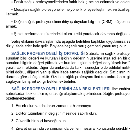
• Farklı sağlık profesyonellerinden farklı bakış açıları edinmek ve onlar
• Mesajları sağlık profesyonellerine yönelik bireyselleştirmek ve özelleşti
iletmek.
• Doğru sağlık profesyonelinin ihtiyaç duyulan bilgisini (CRM) müşteri il
almak.
• Şirket performansı üzerindeki olumlu etki yaratacak davranış değişikl
Satış ekibinin davranışlarında aşağıda belirtilen başlıklar uygulanırsa sat
diziyi ifade eder hale gelir. Böylece başarılı satış çemberi yaratılmış olur.
SAĞLIK PROFESYONELİ İŞ ORTAKLIĞI
Satıcıların sağlık profesyo
sunulan bilgi değeri ve kurulan ilişkinin değerinin üzerine inşa edilen bi
sunulan bilginin değeri yüksek ve kurulan ilişkinin değeri de yüksek ise “v
yaratılabilmektedir. Diğer durumlarda da farklı sonuçlar elde edilebilmek
birini doğru, diğerini yanlış diye ifade etmek sağlıklı değildir. Satıcının i
duruma göre değişecektir. Özetle sağlık profesyonelleri satıcılardan bilgi v
sağlayan bir iş ortaklığı beklemektedirler.
SAĞLIK PROFESYONELLERİNİN ANA BEKLENTİLERİ
İlaç endüst
satıcılardan beklentileri iş ortaklığı oluşturmak şeklindedir. Sağlık profesyon
özetlemektedirler:
1. Esnek olun ve doktorun zamanını harcamayın.
2. Doktor tutumlarının değiştirilmesinde sabırlı olun.
3. Güvenilir bir bilgi kaynağı olun.
4. Ziyaret sırasında ve sonrasında verilen mesajlar konusunda süreklilik