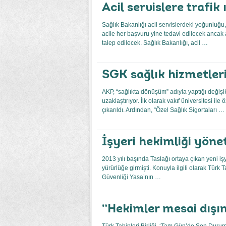
Acil servislere trafik ı
Sağlık Bakanlığı acil servislerdeki yoğunluğu
acile her başvuru yine tedavi edilecek ancak 
talep edilecek. Sağlık Bakanlığı, acil …
SGK sağlık hizmetler
AKP, “sağlıkta dönüşüm” adıyla yaptığı değişi
uzaklaştırıyor. İlk olarak vakıf üniversitesi i
çıkarıldı. Ardından, “Özel Sağlık Sigortaları …
İşyeri hekimliği yönet
2013 yılı başında Taslağı ortaya çıkan yeni i
yürürlüğe girmişti. Konuyla ilgili olarak Türk T
Güvenliği Yasa’nın …
“Hekimler mesai dışın