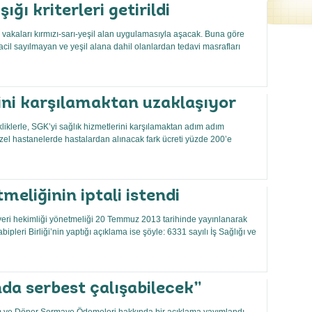
şığı kriterleri getirildi
, vakaları kırmızı-sarı-yeşil alan uygulamasıyla aşacak. Buna göre
acil sayılmayan ve yeşil alana dahil olanlardan tedavi masrafları
ini karşılamaktan uzaklaşıyor
kliklerle, SGK’yi sağlık hizmetlerini karşılamaktan adım adım
le özel hastanelerde hastalardan alınacak fark ücreti yüzde 200’e
meliğinin iptali istendi
şyeri hekimliği yönetmeliği 20 Temmuz 2013 tarihinde yayınlanarak
abipleri Birliği’nin yaptığı açıklama ise şöyle: 6331 sayılı İş Sağlığı ve
da serbest çalışabilecek”