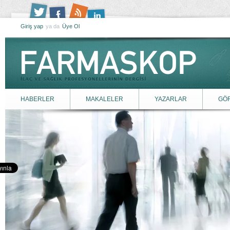
Giriş yap
ya da
Üye Ol
HABERLER
MAKALELER
YAZARLAR
GÖ