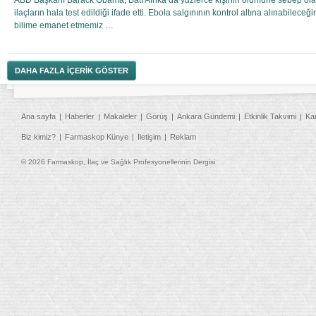
ABD Başkanı Barack Obama, Batı Afrika’da yüzlerce kişinin ölümüne sebep olan
ilaçların hala test edildiği ifade etti. Ebola salgınının kontrol altına alınabilece
bilime emanet etmemiz …
DAHA FAZLA İÇERİK GÖSTER
Ana sayfa
Haberler
Makaleler
Görüş
Ankara Gündemi
Etkinlik Takvimi
Ka
Biz kimiz?
Farmaskop Künye
İletişim
Reklam
© 2026 Farmaskop, İlaç ve Sağlık Profesyonellerinin Dergisi