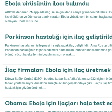
Ebola virüsünün ilacı bulundu
ABD’de denenen ZMapp adlı ilaç ise salgını daha ileriye gitmeden bitirebilir. B
kişiyi öldüren ve Dünya’da panik yaratan Ebola virüsü, yeni bir salgın başlatma
olmayan Ebola virüsüne …
Parkinson hastalığı için ilaç geliştirild
Parkinson hastalarının iyileşmesini sağlayacak ilaç geliştirildi. Ama Rus tıp b
Parkinson hastalığının teşhnis edilmesi ölüm hükmünün verilmesi anlamına g
ölümü, vücut hareketlerinin bozulması son olarak …
İlaç firmaları Ebola için ilaç üretmek
Dünya Sağlık Örgütü (DSÖ), bugüne kadar Batı Afrika’da en az 932 kişinin ölü
tedavi yöntemi arıyor. Ancak bu süreçte acı bir gerçek ortaya çıktı. Birçok ilaç fi
hastalık için çözüm üretmek …
Obama: Ebola için ilaçları hala test e