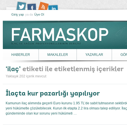
Giriş yap
ya da
Üye Ol
HABERLER
MAKALELER
YAZARLAR
GÖ
ilaç
etiketi ile etiketlenmiş içerikler
Yaklaşık 202 içerik mevcut
İlaçta kur pazarlığı yapılıyor
Kamunun ilaç alımında geçerli Euro kurunu 1.95 TL’de sabit tutmasının sektörde 
yeni hükümetle çözülebilecek. Kurun ilk etapta 2.2 lira olması talep ediliyor. İl
gündeminde olan kur sorunu yeni hükümeti …