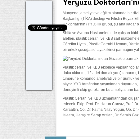
Yeryüzü Doktorları’n
Muayene, ameliyat ve eğitim alanında bir diz
Başkanlığı (TİKA) desteği ve Filistin Beyaz El
Doktorları’nın (YYD) ilk grubu, şu ana kadar
Shifa ve Avrupa Hastaneleri’nde çalışan tıbbi
aletleri, plastik cerrahi ve KBB sarf malzemele
Öğretim Üyesi, Plastik Cerrahi Uzmanı, Yardı
bir erkek çocuğa sol ayak ikinci parmağını yakl
Plastik cerrahi ve KBB ekibince yapılan topla
doku aktarımı, 12 adet damak yarığı onarımı, t
tümörüne komando ameliyatı ve bir günlük yeni
alıyor. YYD tarafından yayımlanan duyuruda, 
deneyimli ekip gerektiren bu ameliyatların bazı
Plastik Cerrahi ve KBB uzmanlarından oluşa
edecek. Ekip, Prof. Dr. Harun Cansız, Prof. Dr
Karaaltın, Op. Dr. Fatma Nilay Yoğun, Op. Dr.
İsleem, Hemşire Serap Arslan, Dr. Semih Gaz