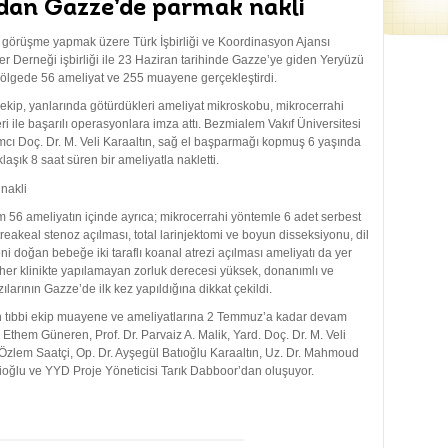
dan Gazze’de parmak nakli
i görüşme yapmak üzere Türk İşbirliği ve Koordinasyon Ajansı
ler Derneği işbirliği ile 23 Haziran tarihinde Gazze’ye giden Yeryüzü
 bölgede 56 ameliyat ve 255 muayene gerçekleştirdi.
 ekip, yanlarında götürdükleri ameliyat mikroskobu, mikrocerrahi
ri ile başarılı operasyonlara imza attı. Bezmialem Vakıf Üniversitesi
mcı Doç. Dr. M. Veli Karaaltın, sağ el başparmağı kopmuş 6 yaşında
aşık 8 saat süren bir ameliyatla nakletti.
m 56 ameliyatın içinde ayrıca; mikrocerrahi yöntemle 6 adet serbest
reakeal stenoz açılması, total larinjektomi ve boyun disseksiyonu, dil
 doğan bebeğe iki taraflı koanal atrezi açılması ameliyatı da yer
her klinikte yapılamayan zorluk derecesi yüksek, donanımlı ve
larının Gazze’de ilk kez yapıldığına dikkat çekildi.
n tıbbi ekip muayene ve ameliyatlarına 2 Temmuz’a kadar devam
. Ethem Güneren, Prof. Dr. Parvaiz A. Malik, Yard. Doç. Dr. M. Veli
 Özlem Saatçi, Op. Dr. Ayşegül Batıoğlu Karaaltın, Uz. Dr. Mahmoud
ioğlu ve YYD Proje Yöneticisi Tarık Dabboor’dan oluşuyor.