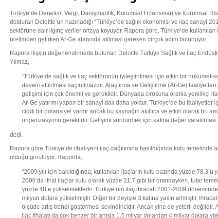
Türkiye’de Denetim, Vergi, Danışmanlık, Kurumsal Finansman ve Kurumsal Risk 
dolduran Deloitte’un hazırladığı “Türkiye’de sağlık ekonomisi ve ilaç sanayi 201
sektörüne dair ilginç veriler ortaya koyuyor. Rapora göre, Türkiye’de kullanılan i
üretimden gelirken Ar-Ge alanında atılması gereken birçok adım bulunuyor.
Rapora ilişkin değerlendirmede bulunan Deloitte Türkiye Sağlık ve İlaç Endüstri
Yılmaz,
“Türkiye’de sağlık ve ilaç sektörünün iyileştirilmesi için etkin bir hükümet-sana
devam ettirilmesi kaçınılmazdır. Araştırma ve Geliştirme (Ar-Ge) faaliyetleri
gelişimi için çok önemli ve gereklidir. Dünyada cirosuna oranla yenilikçi i
Ar-Ge yatırımı yapan bir sanayi dalı daha yoktur. Türkiye’de bu faaliyetler 
ciddi bir potansiyel vardır ancak bu kaynağın akıllıca ve etkin olarak bu am
organizasyonu gereklidir. Gelişimi sürdürmek için katma değer yaratılması 
dedi.
Rapora göre Türkiye’de ithal-yerli ilaç dağılımına bakıldığında kutu temelinde ağ
olduğu görülüyor. Raporda,
“2009 yılı için bakıldığında; kullanılan ilaçların kutu bazında yüzde 78,3’ü y
2009’da ithal ilaçlar kutu olarak yüzde 21,7 gibi bir orandayken, tutar teme
yüzde 48’e yükselmektedir. Türkiye’nin ilaç ihracatı 2001-2009 dönemind
milyon dolara yükselmiştir. Diğer bir deyişle 3 katına yakın artmıştır. İhraca
ölçüde artış trendi göstermesi sevindiricidir. Ancak yine de yeterli değildir
ilaç ithalatı da çok benzer bir artışla 1,5 milyar dolardan 4 milyar dolara yü