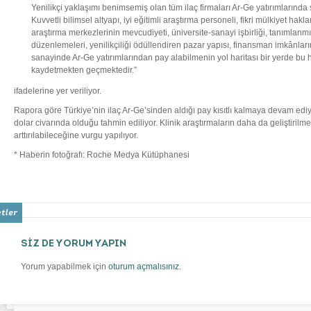
Yenilikçi yaklaşımı benimsemiş olan tüm ilaç firmaları Ar-Ge yatırımlarında
Kuvvetli bilimsel altyapı, iyi eğitimli araştırma personeli, fikri mülkiyet hakl
araştırma merkezlerinin mevcudiyeti, üniversite-sanayi işbirliği, tanımlanmış
düzenlemeleri, yenilikçiliği ödüllendiren pazar yapısı, finansman imkânları
sanayinde Ar-Ge yatırımlarından pay alabilmenin yol haritası bir yerde bu 
kaydetmekten geçmektedir.”
ifadelerine yer veriliyor.
Rapora göre Türkiye’nin ilaç Ar-Ge’sinden aldığı pay kısıtlı kalmaya devam ediy
dolar civarında olduğu tahmin ediliyor. Klinik araştırmaların daha da geliştirilm
arttırılabileceğine vurgu yapılıyor.
* Haberin fotoğrafı: Roche Medya Kütüphanesi
SİZ DE YORUM YAPIN
Yorum yapabilmek için
oturum açmalısınız
.