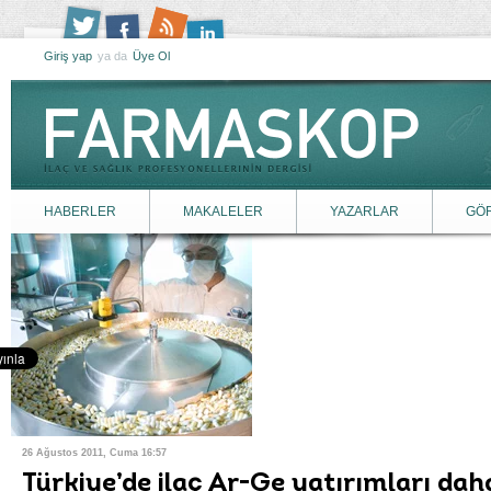
Giriş yap
ya da
Üye Ol
HABERLER
MAKALELER
YAZARLAR
GÖ
26 Ağustos 2011, Cuma 16:57
Türkiye’de ilaç Ar-Ge yatırımları dah