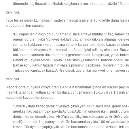
dönemde ilaç ihracatının ithalatı karşılama oranı ortalamada yüzde 10’lar s
deniliyor.
İlave tesise gerek kalmaksızın, sadece mevcut tesislerle Türkiye’de daha fazl
olduğu belirtilen raporda,
“Bu kapasitenin niçin doldurulamadığı incelemeye muhtaçtır. İlaç sanayi 
önemli görülen ‘Fikri Mülkiyet Hakları’ bağlamında dikkate alınması gereke
ve marka haklarının korunmasına yönelik kanun hükmünde kararnamelerin 
hükümlerinin Anayasa Mahkemesi tarafından iptal edilmiş olmasıdır. Suç v
hükümlerin kanunla düzenlenmesi gerekmektedir. Dolayısıyla, yasal bakım
Patent ve Faydalı Model Kanun Tasarısının yasalaşması halinde önemli iler
Bahse konu kanun tasarısının yasalaşmasının gecikmesi Türkiye’nin bu alan
Türkiye’de yapılacak başta Ar-Ge olmak üzere fikri mülkiyeti önemseyen yatı
deniliyor.
Rapora göre dünyada ciroya oranla Ar-Ge harcamaları içinde en yüksek payı ila
insanlık tarafından kullanılabilen bir ilaca dönüşmesinin 10-15 yılı ve 1,3 milya
bulabildiği kaydedilen raporda,
“1990’lı yıllara kadar gerek piyasaya çıkan yeni ürün sayısında, gerek Ar-G
gerekse ilaç pazarındaki payda Avrupa ABD’nin önünde iken, şimdi durum te
değişimde en önemli etken ABD’nin yenilikçiliğe yaklaşımı ve Ar-Ge’ye yö
verdiği önemdir. İlaç sanayinin Ar-Ge harcamaları yılda 100 milyar dolara y
firması Türkiye’nin yaptığı yıllık Ar-Ge harcamasından daha fazlasını tek ba