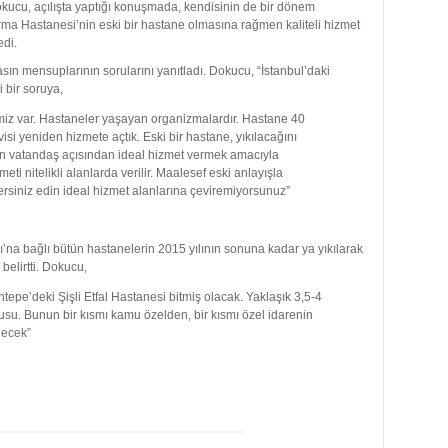
Dokucu, açılışta yaptığı konuşmada, kendisinin de bir dönem
tırma Hastanesi’nin eski bir hastane olmasına rağmen kaliteli hizmet
edi.
ın mensuplarının sorularını yanıtladı. Dokucu, “İstanbul’daki
 bir soruya,
iz var. Hastaneler yaşayan organizmalardır. Hastane 40
si yeniden hizmete açtık. Eski bir hastane, yıkılacağını
an vatandaş açısından ideal hizmet vermek amacıyla
meti nitelikli alanlarda verilir. Maalesef eski anlayışla
rsiniz edin ideal hizmet alanlarına çeviremiyorsunuz”
ı’na bağlı bütün hastanelerin 2015 yılının sonuna kadar ya yıkılarak
belirtti. Dokucu,
epe’deki Şişli Etfal Hastanesi bitmiş olacak. Yaklaşık 3,5-4
nusu. Bunun bir kısmı kamu özelden, bir kısmı özel idarenin
lecek”