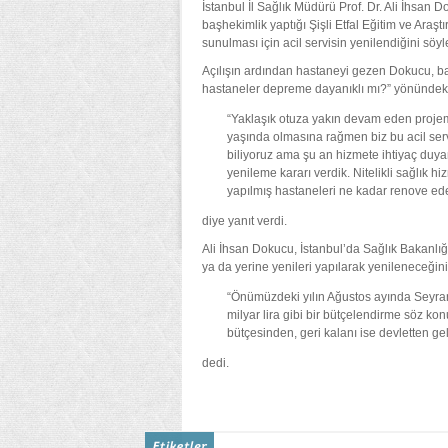
İstanbul İl Sağlık Müdürü Prof. Dr. Ali İhsan 
başhekimlik yaptığı Şişli Etfal Eğitim ve Araş
sunulması için acil servisin yenilendiğini söyl
Açılışın ardından hastaneyi gezen Dokucu, bas
hastaneler depreme dayanıklı mı?” yönündeki
“Yaklaşık otuza yakın devam eden projem
yaşında olmasına rağmen biz bu acil servi
biliyoruz ama şu an hizmete ihtiyaç duy
yenileme kararı verdik. Nitelikli sağlık hiz
yapılmış hastaneleri ne kadar renove ede
diye yanıt verdi.
Ali İhsan Dokucu, İstanbul’da Sağlık Bakanlığ
ya da yerine yenileri yapılarak yenileneceğini 
“Önümüzdeki yılın Ağustos ayında Seyrant
milyar lira gibi bir bütçelendirme söz ko
bütçesinden, geri kalanı ise devletten ge
dedi.