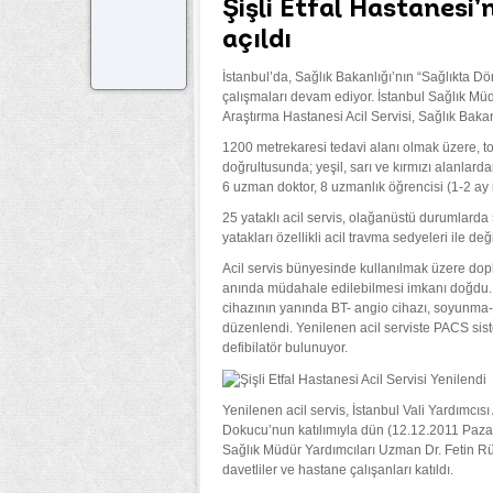
Şişli Etfal Hastanesi’
açıldı
İstanbul’da, Sağlık Bakanlığı’nın “Sağlıkta
çalışmaları devam ediyor. İstanbul Sağlık Mü
Araştırma Hastanesi Acil Servisi, Sağlık Baka
1200 metrekaresi tedavi alanı olmak üzere, t
doğrultusunda; yeşil, sarı ve kırmızı alanlardan
6 uzman doktor, 8 uzmanlık öğrencisi (1-2 ay i
25 yataklı acil servis, olağanüstü durumlard
yatakları özellikli acil travma sedyeleri ile değ
Acil servis bünyesinde kullanılmak üzere dopl
anında müdahale edilebilmesi imkanı doğdu. Ye
cihazının yanında BT- angio cihazı, soyunma
düzenlendi. Yenilenen acil serviste PACS siste
defibilatör bulunuyor.
Yenilenen acil servis, İstanbul Vali Yardımcısı
Dokucu’nun katılımıyla dün (12.12.2011 Pazarte
Sağlık Müdür Yardımcıları Uzman Dr. Fetin Rüş
davetliler ve hastane çalışanları katıldı.