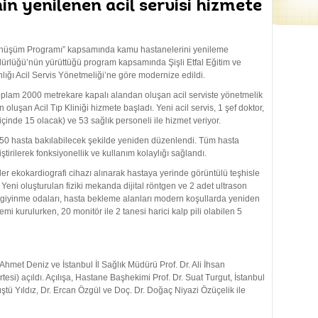
nin yenilenen acil servisi hizmete
 Dönüşüm Programı” kapsamında kamu hastanelerini yenileme
dürlüğü’nün yürüttüğü program kapsamında Şişli Etfal Eğitim ve
nlığı Acil Servis Yönetmeliği’ne göre modernize edildi.
oplam 2000 metrekare kapalı alandan oluşan acil serviste yönetmelik
 oluşan Acil Tıp Kliniği hizmete başladı. Yeni acil servis, 1 şef doktor,
çinde 15 olacak) ve 53 sağlık personeli ile hizmet veriyor.
a 50 hasta bakılabilecek şekilde yeniden düzenlendi. Tüm hasta
iştirilerek fonksiyonellik ve kullanım kolaylığı sağlandı.
er ekokardiografi cihazı alınarak hastaya yerinde görüntülü teşhisle
ni oluşturulan fiziki mekanda dijital röntgen ve 2 adet ultrason
-giyinme odaları, hasta bekleme alanları modern koşullarda yeniden
mi kurulurken, 20 monitör ile 2 tanesi harici kalp pili olabilen 5
 Ahmet Deniz ve İstanbul İl Sağlık Müdürü Prof. Dr. Ali İhsan
si) açıldı. Açılışa, Hastane Başhekimi Prof. Dr. Suat Turgut, İstanbul
tü Yıldız, Dr. Ercan Özgül ve Doç. Dr. Doğaç Niyazi Özüçelik ile