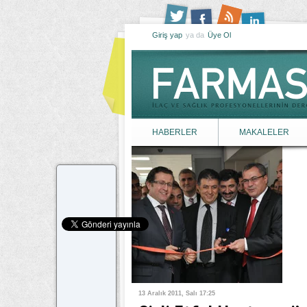
Giriş yap
ya da
Üye Ol
HABERLER
MAKALELER
13 Aralık 2011, Salı 17:25