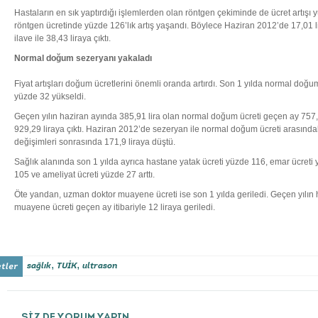
Hastaların en sık yaptırdığı işlemlerden olan röntgen çekiminde de ücret artışı 
röntgen ücretinde yüzde 126’lık artış yaşandı. Böylece Haziran 2012’de 17,01 lir
ilave ile 38,43 liraya çıktı.
Normal doğum sezeryanı yakaladı
Fiyat artışları doğum ücretlerini önemli oranda artırdı. Son 1 yılda normal doğu
yüzde 32 yükseldi.
Geçen yılın haziran ayında 385,91 lira olan normal doğum ücreti geçen ay 757,3
929,29 liraya çıktı. Haziran 2012’de sezeryan ile normal doğum ücreti arasındaki 
değişimleri sonrasında 171,9 liraya düştü.
Sağlık alanında son 1 yılda ayrıca hastane yatak ücreti yüzde 116, emar ücreti
105 ve ameliyat ücreti yüzde 27 arttı.
Öte yandan, uzman doktor muayene ücreti ise son 1 yılda geriledi. Geçen yılın h
muayene ücreti geçen ay itibariyle 12 liraya geriledi.
,
,
sağlık
TUİK
ultrason
SİZ DE YORUM YAPIN