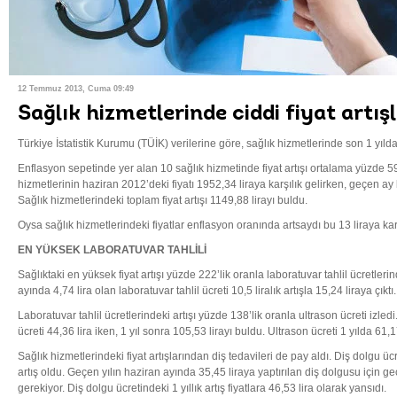
12 Temmuz 2013, Cuma 09:49
Sağlık hizmetlerinde ciddi fiyat artış
Türkiye İstatistik Kurumu (TÜİK) verilerine göre, sağlık hizmetlerinde son 1 yılda c
Enflasyon sepetinde yer alan 10 sağlık hizmetinde fiyat artışı ortalama yüzde 59
hizmetlerinin haziran 2012’deki fiyatı 1952,34 liraya karşılık gelirken, geçen ay 
Sağlık hizmetlerindeki toplam fiyat artışı 1149,88 lirayı buldu.
Oysa sağlık hizmetlerindeki fiyatlar enflasyon oranında artsaydı bu 13 liraya karş
EN YÜKSEK LABORATUVAR TAHLİLİ
Sağlıktaki en yüksek fiyat artışı yüzde 222’lik oranla laboratuvar tahlil ücretleri
ayında 4,74 lira olan laboratuvar tahlil ücreti 10,5 liralık artışla 15,24 liraya çıktı.
Laboratuvar tahlil ücretlerindeki artışı yüzde 138’lik oranla ultrason ücreti izledi
ücreti 44,36 lira iken, 1 yıl sonra 105,53 lirayı buldu. Ultrason ücreti 1 yılda 61,17
Sağlık hizmetlerindeki fiyat artışlarından diş tedavileri de pay aldı. Diş dolgu ü
artış oldu. Geçen yılın haziran ayında 35,45 liraya yaptırılan diş dolgusu için g
gerekiyor. Diş dolgu ücretindeki 1 yıllık artış fiyatlara 46,53 lira olarak yansıdı.