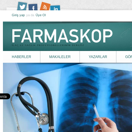
Giriş yap
ya da
Üye Ol
HABERLER
MAKALELER
YAZARLAR
GÖ