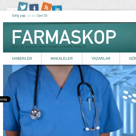
Giriş yap
ya da
Üye Ol
HABERLER
MAKALELER
YAZARLAR
GÖ