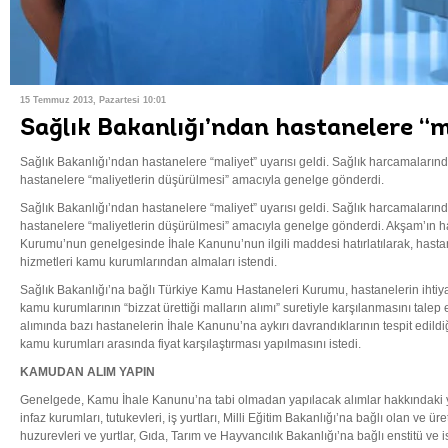
15 Temmuz 2013, Pazartesi 10:01
Sağlık Bakanlığı’ndan hastanelere “m
Sağlık Bakanlığı’ndan hastanelere “maliyet” uyarısı geldi. Sağlık harcamalarınd
hastanelere “maliyetlerin düşürülmesi” amacıyla genelge gönderdi.
Sağlık Bakanlığı’ndan hastanelere “maliyet” uyarısı geldi. Sağlık harcamalarınd
hastanelere “maliyetlerin düşürülmesi” amacıyla genelge gönderdi. Akşam’ın 
Kurumu’nun genelgesinde İhale Kanunu’nun ilgili maddesi hatırlatılarak, hastan
hizmetleri kamu kurumlarından almaları istendi.
Sağlık Bakanlığı’na bağlı Türkiye Kamu Hastaneleri Kurumu, hastanelerin ihtiyaç
kamu kurumlarının “bizzat ürettiği malların alımı” suretiyle karşılanmasını talep 
alımında bazı hastanelerin İhale Kanunu’na aykırı davrandıklarının tespit edildiği
kamu kurumları arasında fiyat karşılaştırması yapılmasını istedi.
KAMUDAN ALIM YAPIN
Genelgede, Kamu İhale Kanunu’na tabi olmadan yapılacak alımlar hakkındaki y
infaz kurumları, tutukevleri, iş yurtları, Milli Eğitim Bakanlığı’na bağlı olan ve 
huzurevleri ve yurtlar, Gıda, Tarım ve Hayvancılık Bakanlığı’na bağlı enstitü ve 