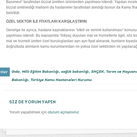
Basımevi” tarafından bizzat üretilen ürünlerden yapılması istendi. Yapılan inc
bizzat üretmediği malların da hastaneler tarafından alındığı bunun da Kamu İh
belirtildi.
ÖZEL SEKTÖR İLE FİYATLARI KARŞILAŞTIRIN
Genelge ile ayrıca, hastane kaynaklarının “etkili ve verimli kullanılması” konusu
yapılması istendi. Bu kapsamda “ihtiyaç duyulan mal ve hizmetlerle ilgili, söz
mal ve hizmeti üreten özel kuruluşlardan ayrı ayrı fiyat alınarak, bunların kıya
doğrultuda alımların kamu kurumlarından mı yoksa özel sektörden mi yapılacağına
,
,
,
,
Gıda
Milli Eğitim Bakanlığı
sağlık bakanlığı
SHÇEK
Tarım ve Hayvanc
,
Bakanlığı
Türkiye Kamu Hastaneleri Kurumu
SİZ DE YORUM YAPIN
Yorum yapabilmek için
oturum açmalısınız
.