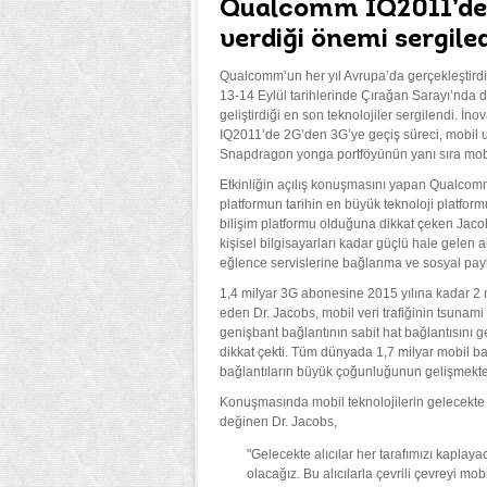
Qualcomm IQ2011’de m
verdiği önemi sergiled
Qualcomm’un her yıl Avrupa’da gerçekleştirdiğ
13-14 Eylül tarihlerinde Çırağan Sarayı’nda
geliştirdiği en son teknolojiler sergilendi. İ
IQ2011’de 2G’den 3G’ye geçiş süreci, mobil u
Snapdragon yonga portföyünün yanı sıra mobil
Etkinliğin açılış konuşmasını yapan Qualco
platformun tarihin en büyük teknoloji platfo
bilişim platformu olduğuna dikkat çeken Jacobs
kişisel bilgisayarları kadar güçlü hale gelen akı
eğlence servislerine bağlanma ve sosyal payla
1,4 milyar 3G abonesine 2015 yılına kadar 2 
eden Dr. Jacobs, mobil veri trafiğinin tsunam
genişbant bağlantının sabit hat bağlantısını g
dikkat çekti. Tüm dünyada 1,7 milyar mobil ba
bağlantıların büyük çoğunluğunun gelişmekte 
Konuşmasında mobil teknolojilerin gelecekte s
değinen Dr. Jacobs,
"Gelecekte alıcılar her tarafımızı kaplay
olacağız. Bu alıcılarla çevrili çevreyi mo