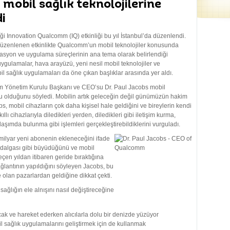
obil sağlık teknolojilerine
i
i Innovation Qualcomm (IQ) etkinliği bu yıl İstanbul’da düzenlendi.
 düzenlenen etkinlikte Qualcomm’un mobil teknolojiler konusunda
novasyon ve uygulama süreçlerinin ana tema olarak belirlendiği
ygulamalar, hava arayüzü, yeni nesil mobil teknolojiler ve
 sağlık uygulamaları da öne çıkan başlıklar arasında yer aldı.
mm Yönetim Kurulu Başkanı ve CEO’su Dr. Paul Jacobs mobil
rmu olduğunu söyledi. Mobilin artık geleceğin değil günümüzün hakim
, mobil cihazların çok daha kişisel hale geldiğini ve bireylerin kendi
llı cihazlarıyla diledikleri yerden, diledikleri gibi iletişim kurma,
şımda bulunma gibi işlemleri gerçekleştirebildiklerini vurguladı.
milyar yeni abonenin ekleneceğini ifade
i dalgası gibi büyüdüğünü ve mobil
eçen yıldan itibaren geride bıraktığına
ğlantının yapıldığını söyleyen Jacobs, bu
olan pazarlardan geldiğine dikkat çekti.
ağlığın ele alnışını nasıl değiştireceğine
acak ve hareket ederken alıcılarla dolu bir denizde yüzüyor
bil sağlık uygulamalarını geliştirmek için de kullanmak