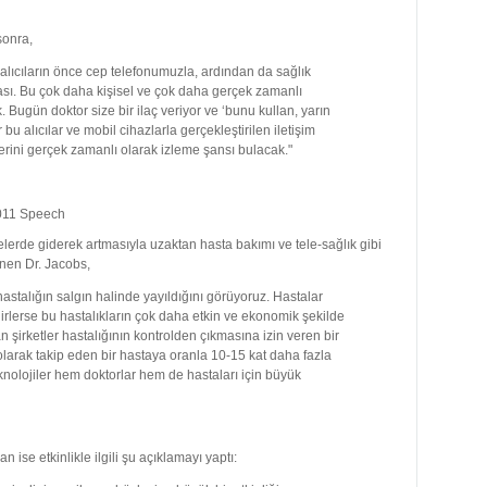
sonra,
 alıcıların önce cep telefonumuzla, ardından da sağlık
olması. Bu çok daha kişisel ve çok daha gerçek zamanlı
Bugün doktor size bir ilaç veriyor ve ‘bunu kullan, yarın
 bu alıcılar ve mobil cihazlarla gerçekleştirilen iletişim
erini gerçek zamanlı olarak izleme şansı bulacak."
elerde giderek artmasıyla uzaktan hasta bakımı ve tele-sağlık gibi
nen Dr. Jacobs,
astalığın salgın halinde yayıldığını görüyoruz. Hastalar
ilirlerse bu hastalıkların çok daha etkin ve ekonomik şekilde
 şirketler hastalığının kontrolden çıkmasına izin veren bir
 olarak takip eden bir hastaya oranla 10-15 kat daha fazla
eknolojiler hem doktorlar hem de hastaları için büyük
e etkinlikle ilgili şu açıklamayı yaptı: