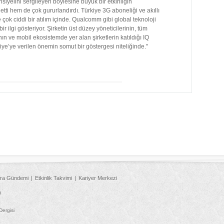
iyelini sergileyen böylesine büyük bir etkinliğin
etti hem de çok gururlandırdı. Türkiye 3G aboneliği ve akıllı
k ciddi bir atılım içinde. Qualcomm gibi global teknoloji
r ilgi gösteriyor. Şirketin üst düzey yöneticilerinin, tüm
n ve mobil ekosistemde yer alan şirketlerin katıldığı IQ
kiye’ye verilen önemin somut bir göstergesi niteliğinde."
ra Gündemi
Etkinlik Takvimi
Kariyer Merkezi
m
Dergisi