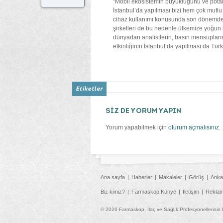
"Mobil ekosistemin büyüklüğünü ve potans
İstanbul’da yapılması bizi hem çok mutlu 
cihaz kullanımı konusunda son dönemde ço
şirketleri de bu nedenle ülkemize yoğun bi
dünyadan analistlerin, basın mensuplarını
etkinliğinin İstanbul’da yapılması da Tür
SİZ DE YORUM YAPIN
Yorum yapabilmek için
oturum açmalısınız
.
Ana sayfa
Haberler
Makaleler
Görüş
Anka
Biz kimiz?
Farmaskop Künye
İletişim
Rekla
© 2026 Farmaskop, İlaç ve Sağlık Profesyonellerinin 