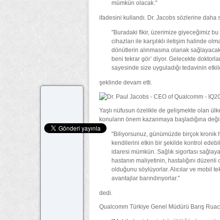
mümkün olacak."
ifadesini kullandı. Dr. Jacobs sözlerine daha 
"Buradaki fikir, üzerimize giyeceğimiz bu
cihazları ile karşılıklı iletişim halinde 
dönütlerin alınmasına olanak sağlayacak. 
beni tekrar gör’ diyor. Gelecekte doktorlar
sayesinde size uyguladığı tedavinin etkil
şeklinde devam etti.
Yaşlı nüfusun özelikle de gelişmekte olan ülk
konuların önem kazanmaya başladığına deği
"Biliyorsunuz, günümüzde birçok kronik h
kendilerini etkin bir şekilde kontrol edeb
idaresi mümkün. Sağlık sigortası sağlayan
hastanın maliyetinin, hastalığını düzenli
olduğunu söylüyorlar. Alıcılar ve mobil t
avantajlar barındırıyorlar."
dedi.
Qualcomm Türkiye Genel Müdürü Barış Ruacan is