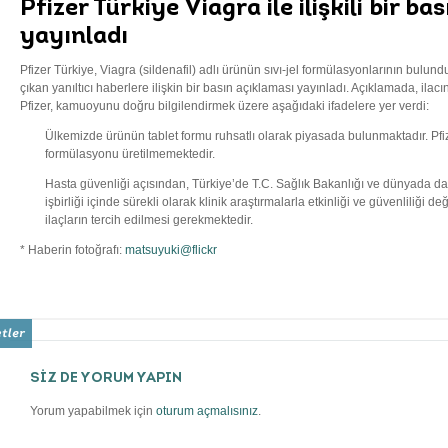
Pfizer Türkiye Viagra ile ilişkili bir b
yayınladı
Pfizer Türkiye, Viagra (sildenafil) adlı ürünün sıvı-jel formülasyonlarının bulu
çıkan yanıltıcı haberlere ilişkin bir basın açıklaması yayınladı. Açıklamada, ilacın
Pfizer, kamuoyunu doğru bilgilendirmek üzere aşağıdaki ifadelere yer verdi:
Ülkemizde ürünün tablet formu ruhsatlı olarak piyasada bulunmaktadır. Pfiz
formülasyonu üretilmemektedir.
Hasta güvenliği açısından, Türkiye’de T.C. Sağlık Bakanlığı ve dünyada da r
işbirliği içinde sürekli olarak klinik araştırmalarla etkinliği ve güvenliliği de
ilaçların tercih edilmesi gerekmektedir.
* Haberin fotoğrafı:
matsuyuki@flickr
SİZ DE YORUM YAPIN
Yorum yapabilmek için
oturum açmalısınız
.