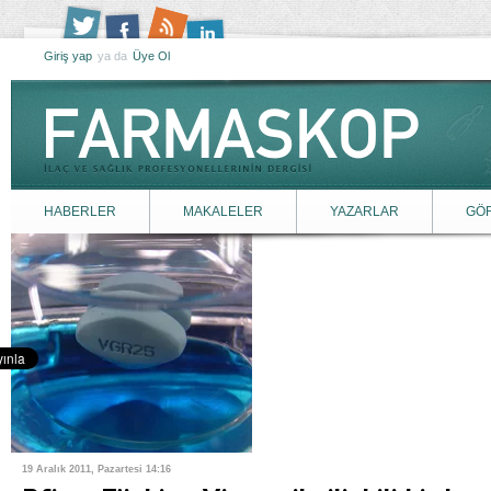
Giriş yap
ya da
Üye Ol
HABERLER
MAKALELER
YAZARLAR
GÖ
19 Aralık 2011, Pazartesi 14:16