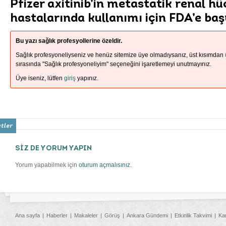
Pfizer axitinib’in metastatik renal h
hastalarında kullanımı için FDA’e ba
Bu yazı sağlık profesyollerine özeldir.
Sağlık profesyoneliyseniz ve henüz sitemize üye olmadıysanız, üst kısımdan
sırasında "Sağlık profesyoneliyim" seçeneğini işaretlemeyi unutmayınız.
Üye iseniz, lütfen
giriş
yapınız.
SİZ DE YORUM YAPIN
Yorum yapabilmek için
oturum açmalısınız
.
Ana sayfa
Haberler
Makaleler
Görüş
Ankara Gündemi
Etkinlik Takvimi
Ka