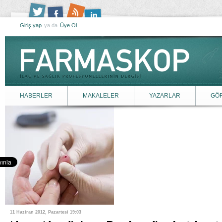
Giriş yap
ya da
Üye Ol
HABERLER
MAKALELER
YAZARLAR
GÖ
11 Haziran 2012, Pazartesi 19:03