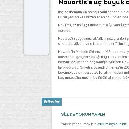
Novartis’e üç büyük 
İlaç sektörünün en prestijli ödüllerinden biri
Bu yıl yedinci kez düzenlenen ödül töreninde i
Novartis, “Yılın İlaç Firması”, “En İyi Yeni İla
görüldü.
Novartis’in geçtiğimiz yıl ABD’li göz ürünleri
şirkete büyük bir ivme kazandırması “Yılın İl
Novartis’in Mulitple Skloroziz (MS) alanında y
lansmanını gerçekleştirdiği fingolimod etken m
başarılı faaliyetlerin başkanlığını yürüten N
layık görüldü. Şirketin, Joseph Jimenez’in 20
büyüme göstermesi ve 2010 yılının toplamın
başarması Jimenez’in bu ödülü almasına büyü
SİZ DE YORUM YAPIN
Yorum yapabilmek için
oturum açmalısınız
.