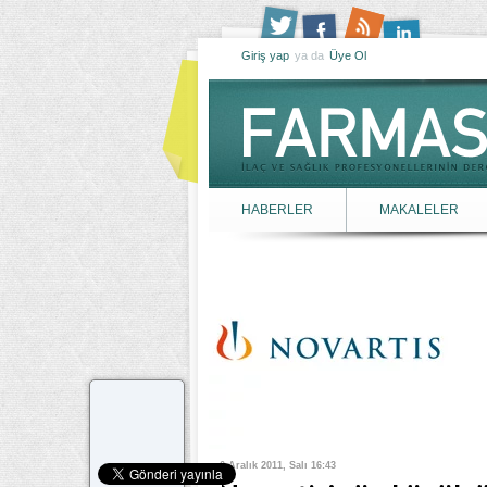
Giriş yap
ya da
Üye Ol
HABERLER
MAKALELER
6 Aralık 2011, Salı 16:43