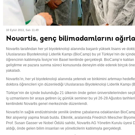
10 Eylül 2013, Salı 11:49
Novartis, genç bilimadamlarını ağırla
Novartis tarafından her yıl biyoteknoloji alanında başarılı yüksek lisans ve dok
Uluslararası Biyoteknoloji Liderlik Kampı (BioCamp) bu yıl Türkiye’nin de içi
öğrencinin katılımıyla İsviçre’nin Basel kentinde gerçekleşti. BioCamp’e katılan 
geliştirme ve pazara sunma süreci konusunda deneyim elde ederek birçok önemli
yakaladı.
Novartis’in, her yıl biyoteknoloji alanında yetenek ve birikimini artırmayı hedefl
doktora öğrencileri için düzenlediği Uluslararası Biyoteknoloji Liderlik Kampı
Türkiye’nin de içinde bulunduğu 21 ülkenin önde gelen üniversitelerinden seçil
iş uzmanlarını bir araya getiren üç günlük seminer bu yıl 26-28 Ağustos tarihler
kentindeki Novartis genel merkezinde düzenlendi.
Novartis’in sağlık endüstrisinde yenilik üretme çabalarına odaklanılan BioCamp’te
fikir alışverişi yapma fırsatı buldu. Etkinlik, aralarında Friedrich Miescher Biyo
Prof. Susan Gasser ve Nobel Ödülü sahibi, Novartis AG Yönetim Kurulu üyesi Dr
aldığı, önde gelen bilim insanları ve yöneticilerin katılımıyla gerçekleşti.