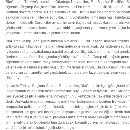
BioCamp’e Türkiye’yi temsilen, Ortadoğu Üniversitesi Fen Bilimleri Enstitüsü B
öğrencisi Zeynep Barçin ve Koç Üniversitesi Fen ve Mühendislik Bilimleri Ensti
Bölümü doktora öğrencisi Deniz Aydın katıldı. Etkinlik boyunca öğrenciler biyot
sektörlerindeki yenilikler ve zorluklar, bir biyoteknoloji firmasının nasıl kurulaca
deneyim elde etti. Öğrenciler ayrıca firmanın ilaç geliştirme yaklaşımına yön ver
görüşerek hastaların karşılanmayan tıbbi ihtiyaçlarına yanıt veren yeni ilaçlar ha
ve yenilik üretme sürecini keşfetme fırsatı buldu.
BioCamp ile ilgili görüşlerini bildiren Novartis CEO’su Joseph Jimenez; “Nüfus 
arttıkça sağlık hizmetlerine olan talep gelecekte de artacak. Bu nedenle sağlık
iyileşme sağlama çabalarına paralel olarak yenilikçi çözümler üretilmesi gereki
üretmek adına önemli çalışmalar yürütüyoruz” dedi. BioCamp etkinliğinin genç gi
öğrenme çevresi oluşturmayı amaçladığını belirten Jimenez; “Bu program bize, s
yetenekler arasında ilişkiler oluşturabilme fırsatı sunuyor. Bu yaklaşımın, far
veren ürün ve hizmetler geliştirebilmek adına gerekli taze bakış açısının yeşe
düşünüyoruz” dedi.
Novartis Türkiye Başkanı Güldem Berkman ise, BioCamp ile ilgili görüşlerini şöyl
inovasyonun ve eğitimin desteklenmesine büyük önem veriyoruz. Özellikle sağl
besleyecek çeşitli etkinliklerle inovasyonun ülkemizde de hak ettiği değeri bul
dedi. Dünyada birçok üniversite ile işbirlikleri bulunduğunu belirten Berkman, “T
programlar geliştirerek öğrencilerimizin mesleki gelişimleri için özel eğitim ve
çalışmaları için gereken insan gücü altyapısının gelişimi adına öğrencilerin daha
veri üretebilmesi ve ufuk açıcı projelere imza atması amacıyla eğitim programla
bir insiyatif olarak bu alanda tüm dünyadaki başarılı öğrencileri inovasyonla 
verdiğimiz bir etkinliğimiz” şeklinde konuştu.