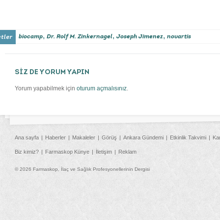
,
,
,
biocamp
Dr. Rolf M. Zinkernagel
Joseph Jimenez
novartis
SİZ DE YORUM YAPIN
Yorum yapabilmek için
oturum açmalısınız
.
Ana sayfa
Haberler
Makaleler
Görüş
Ankara Gündemi
Etkinlik Takvimi
Ka
Biz kimiz?
Farmaskop Künye
İletişim
Reklam
© 2026 Farmaskop, İlaç ve Sağlık Profesyonellerinin Dergisi