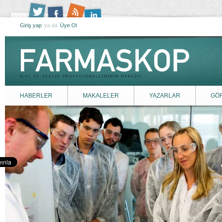
Giriş yap
ya da
Üye Ol
HABERLER
MAKALELER
YAZARLAR
GÖ