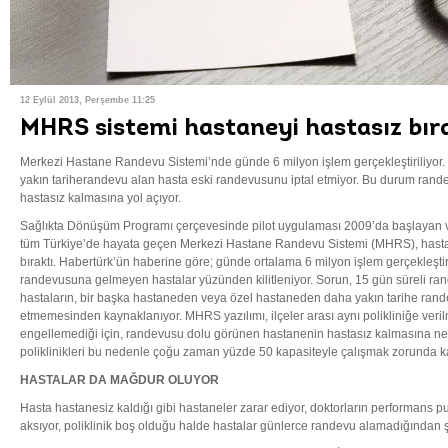
12 Eylül 2013, Perşembe 11:25
MHRS sistemi hastaneyi hastasız bır
Merkezi Hastane Randevu Sistemi’nde günde 6 milyon işlem gerçekleştiriliyor
yakın tariherandevu alan hasta eski randevusunu iptal etmiyor. Bu durum ran
hastasız kalmasına yol açıyor.
Sağlıkta Dönüşüm Programı çerçevesinde pilot uygulaması 2009’da başlayan v
tüm Türkiye’de hayata geçen Merkezi Hastane Randevu Sistemi (MHRS), hastan
bıraktı. Habertürk’ün haberine göre; günde ortalama 6 milyon işlem gerçekleşt
randevusuna gelmeyen hastalar yüzünden kilitleniyor. Sorun, 15 gün süreli r
hastaların, bir başka hastaneden veya özel hastaneden daha yakın tarihe rand
etmemesinden kaynaklanıyor. MHRS yazılımı, ilçeler arası aynı polikliniğe veril
engellemediği için, randevusu dolu görünen hastanenin hastasız kalmasına ne
poliklinikleri bu nedenle çoğu zaman yüzde 50 kapasiteyle çalışmak zorunda ka
HASTALAR DA MAĞDUR OLUYOR
Hasta hastanesiz kaldığı gibi hastaneler zarar ediyor, doktorların performans 
aksıyor, poliklinik boş olduğu halde hastalar günlerce randevu alamadığından ş