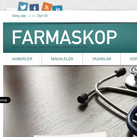
Giriş yap
ya da
Üye Ol
HABERLER
MAKALELER
YAZARLAR
GÖ