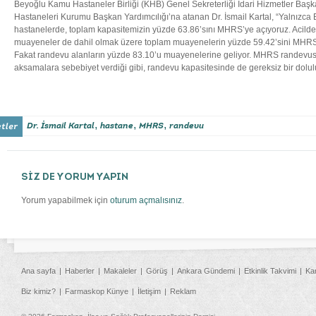
Beyoğlu Kamu Hastaneler Birliği (KHB) Genel Sekreterliği İdari Hizmetler Baş
Hastaneleri Kurumu Başkan Yardımcılığı’na atanan Dr. İsmail Kartal, “Yalnızca
hastanelerde, toplam kapasitemizin yüzde 63.86’sını MHRS’ye açıyoruz. Acilde
muayeneler de dahil olmak üzere toplam muayenelerin yüzde 59.42’sini MHRS’
Fakat randevu alanların yüzde 83.10’u muayenelerine geliyor. MHRS randevu
aksamalara sebebiyet verdiği gibi, randevu kapasitesinde de gereksiz bir dolu
,
,
,
Dr. İsmail Kartal
hastane
MHRS
randevu
SİZ DE YORUM YAPIN
Yorum yapabilmek için
oturum açmalısınız
.
Ana sayfa
Haberler
Makaleler
Görüş
Ankara Gündemi
Etkinlik Takvimi
Ka
Biz kimiz?
Farmaskop Künye
İletişim
Reklam