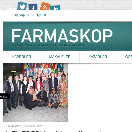
Giriş yap
ya da
Üye Ol
HABERLER
MAKALELER
YAZARLAR
GÖ
8 Mart 2012, Perşembe 19:26