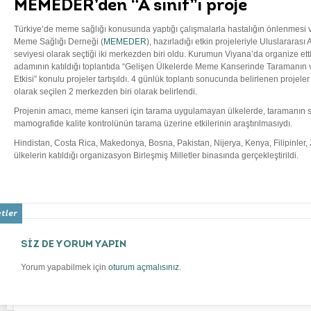
MEMEDER’den “A sınıf”ı proje
Türkiye’de meme sağlığı konusunda yaptığı çalışmalarla hastalığın önlenmesi v
Meme Sağlığı Derneği (
MEMEDER
), hazırladığı etkin projeleriyle Uluslararas
seviyesi olarak seçtiği iki merkezden biri oldu. Kurumun Viyana’da organize ettiğ
adamının katıldığı toplantıda “Gelişen Ülkelerde Meme Kanserinde Taramanın v
Etkisi” konulu projeler tartışıldı. 4 günlük toplantı sonucunda belirlenen proj
olarak seçilen 2 merkezden biri olarak belirlendi.
Projenin amacı, meme kanseri için tarama uygulamayan ülkelerde, taramanın sa
mamografide kalite kontrolünün tarama üzerine etkilerinin araştırılmasıydı.
Hindistan, Costa Rica, Makedonya, Bosna, Pakistan, Nijerya, Kenya, Filipinler,
ülkelerin katıldığı organizasyon Birleşmiş Milletler binasında gerçekleştirildi.
SİZ DE YORUM YAPIN
Yorum yapabilmek için
oturum açmalısınız
.