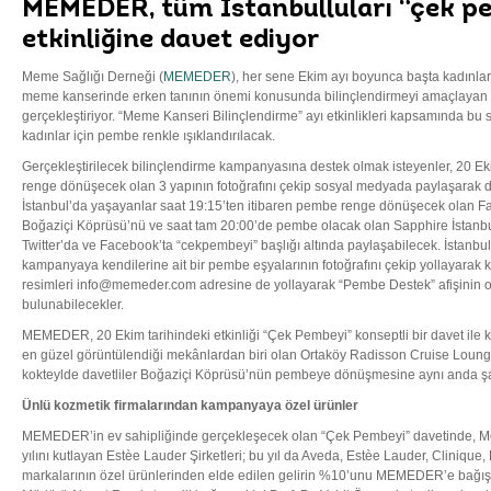
MEMEDER, tüm İstanbulluları “çek p
etkinliğine davet ediyor
Meme Sağlığı Derneği (
MEMEDER
), her sene Ekim ayı boyunca başta kadınl
meme kanserinde erken tanının önemi konusunda bilinçlendirmeyi amaçlayan ilgi
gerçekleştiriyor. “Meme Kanseri Bilinçlendirme” ayı etkinlikleri kapsamında bu 
kadınlar için pembe renkle ışıklandırılacak.
Gerçekleştirilecek bilinçlendirme kampanyasına destek olmak isteyenler, 20 
renge dönüşecek olan 3 yapının fotoğrafını çekip sosyal medyada paylaşarak de
İstanbul’da yaşayanlar saat 19:15’ten itibaren pembe renge dönüşecek olan F
Boğaziçi Köprüsü’nü ve saat tam 20:00’de pembe olacak olan Sapphire İstanbul 
Twitter’da ve Facebook’ta “cekpembeyi” başlığı altında paylaşabilecek. İstanbu
kampanyaya kendilerine ait bir pembe eşyalarının fotoğrafını çekip yollayarak 
resimleri info@memeder.com adresine de yollayarak “Pembe Destek” afişinin 
bulunabilecekler.
MEMEDER, 20 Ekim tarihindeki etkinliği “Çek Pembeyi” konseptli bir davet ile 
en güzel görüntülendiği mekânlardan biri olan Ortaköy Radisson Cruise Loun
kokteylde davetliler Boğaziçi Köprüsü’nün pembeye dönüşmesine aynı anda şahi
Ünlü kozmetik firmalarından kampanyaya özel ürünler
MEMEDER’in ev sahipliğinde gerçekleşecek olan “Çek Pembeyi” davetinde, 
yılını kutlayan Estèe Lauder Şirketleri; bu yıl da Aveda, Estèe Lauder, Cliniqu
markalarının özel ürünlerinden elde edilen gelirin %10’unu MEMEDER’e bağı