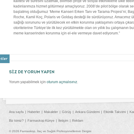
kalitesi ve süresini uzatmak, bilimsel proje ve sosyal etkinliklerle ülke tıbb
kadınlarımıza hizmet götürmeyi amaçlıyoruz. 2008’de pilot bölge olarak s
başlatmış olduğumuz ‘Meme Kanseri Erken Tanı ve Tarama Projesi’ni; Baş
Roche, Kamil Koç, Polaris ve Goldaş desteği ile sürdürüyoruz. Amacımız 
sağlığı sorununu ve yürütülecek en etkin korunma yaklaşımını ortaya çıkar
otoritelerine Türkiye’de ilk kez yürütülmekte olan on yıllık bu çalışmanın b
meme kanserinden korunma için el-ele vermeye davet ediyorum.”
SİZ DE YORUM YAPIN
Yorum yapabilmek için
oturum açmalısınız
.
Ana sayfa
Haberler
Makaleler
Görüş
Ankara Gündemi
Etkinlik Takvimi
Ka
Biz kimiz?
Farmaskop Künye
İletişim
Reklam
© 2026 Farmaskop, İlaç ve Sağlık Profesyonellerinin Dergisi