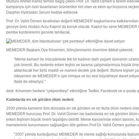
Müdürü Ahmet Ramiz temsili bağış çekini Prof. Dr. Vahit Özmen’e teslim edecek.
kampanya için özel tasarlanan ürünlerden biri olan ve ekim ayı boyunca seçki
Darphin Hydraskin Serum hediye edilecek.
Prof. Dr. Vahit Özmen tarafından değerli MEMEDER başkanlarına katkılarından 
geceye ünlü modacı Arzu Kaprol da konuk olacak. Kaprol bu sene MEMEDER için
pembe kurdelelerini gecede tanıtacak.
MEMEDER Başkanı Oya Kösemen, bilinçlenmenin önemine dikkat çekerek;
“Meme kanseri ile mücadelede tek bir kadının dahi yaşam süresinin uzamas
çok önemli. Bu nedenle erken teşhis ve tarama çalışmalarımıza büyük ön
aktarılacak her türlü maddi ve manevi destek çok değerli. Bizlere kişisel ç
isteyenleri de MEMEDER’e üye olmaya ve bu sesi büyütmeye davet ediyo
ifade de etmeliyiz.”
dedi. Kösemen herkesi “çekpembeyi” etkinliğine Twitter, Facebook ve e-posta ara
Kadınlarda en sık görülen ölüm nedeni
2030 yılında kanserin tüm dünyada en sık görülen ve en fazla ölüm nedeni olan 
MEMEDER kurucusu Prof. Dr. Vahit Özmen ise kadınlarda en sık görülen ölüm
erken teşhisin büyük önem taşıdığını belirtti. Meme kanserinde erken tanının, ka
memelerinin korunmasını sağladığını dile getiren Prof Dr. Vahit Özmen şunları s
“2007 yılında kurduğumuz MEMEDER ile meme sağlığı konusunda toplumu