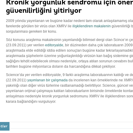
Kronik yorgunluk sendromu için öneril
güvenilirliğini yitiriyor
2009 yılında yayınlanan ve bugüne kadar nedeni tam olarak anlaşılamamış ol
farelerde görülen bir virüs olan XMRV ile
ilişkilendiren makalenin
güvenilirliği 
sorgulanması gereken bir konu.
Söz konusu araştırma makalesinin yayınlandığı bilimsel dergi olan Scince’ın 
(23.09.2011) yer verilen
editoryalde
, bir düzineden daha çok laboratuarın 2009 
araştırmada elde edildiği iddia edilen sonuçları bugüne kadar tekrarlayamadıkları
araştırmada şüphelerin üzerine yoğunlaştırıldığı virüsün kan bağış sistemine gir
sağlığını tehdit edebilecek olması nedeniyle, ortaya atılan sorunun cevabını bu
tarihten bugüne milyonlarca doların da harcandığına dikkat çekiliyor.
Science’da yer verilen editoryalde, 9 farklı araştırma laboratuarının katılığı ve
(22.09.2011)
yayınlanan bir çalışmada
da incelenen kan örneklerinde ne XMRV’
yakınlığı olan diğer virüs türlerine rastlanamadığı belirtiliyor. Science, güncel v
yayınlanan orijinal çalışmaya katılan laboratuarların birisinde örneklerde ko
anlaşılması nedeniyle kronik yorgunluk sedromunu XMRV ile ilişkilendiren so
karara bağlandığını vurguluyor.