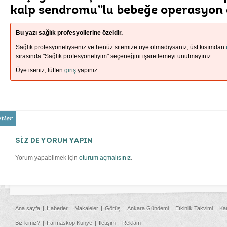
kalp sendromu”lu bebeğe operasyon g
Bu yazı sağlık profesyollerine özeldir.
Sağlık profesyoneliyseniz ve henüz sitemize üye olmadıysanız, üst kısımdan
sırasında "Sağlık profesyoneliyim" seçeneğini işaretlemeyi unutmayınız.
Üye iseniz, lütfen
giriş
yapınız.
SİZ DE YORUM YAPIN
Yorum yapabilmek için
oturum açmalısınız
.
Ana sayfa
Haberler
Makaleler
Görüş
Ankara Gündemi
Etkinlik Takvimi
Ka
Biz kimiz?
Farmaskop Künye
İletişim
Reklam