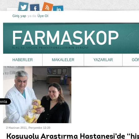
Giriş yap
ya da
Üye Ol
HABERLER
MAKALELER
YAZARLAR
GÖ
2 Haziran 2011, Perşembe 12:20
Koşuyolu Araştırma Hastanesi’de “hip