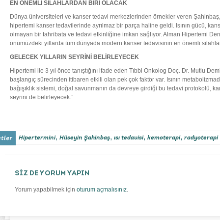
EN ÖNEMLİ SİLAHLARDAN BİRİ OLACAK
Dünya üniversiteleri ve kanser tedavi merkezlerinden örnekler veren Şahinbaş
hipertemi kanser tedavilerinde ayrılmaz bir parça haline geldi. Isının gücü, k
olmayan bir tahribata ve tedavi etkinliğine imkan sağlıyor. Alman Hipertemi De
önümüzdeki yıllarda tüm dünyada modern kanser tedavisinin en önemli silahları
GELECEK YILLARIN SEYRİNİ BELİRLEYECEK
Hipertemi ile 3 yıl önce tanıştığını ifade eden Tıbbi Onkolog Doç. Dr. Mutlu Demi
başlangıç sürecinden itibaren etkili olan pek çok faktör var. Isının metabolizm
bağışıklık sistemi, doğal savunmanın da devreye girdiği bu tedavi protokolü, ka
seyrini de belirleyecek.”
,
,
,
,
Hipertermini
Hüseyin Şahinbaş
ısı tedavisi
kemoterapi
radyoterapi
SİZ DE YORUM YAPIN
Yorum yapabilmek için
oturum açmalısınız
.