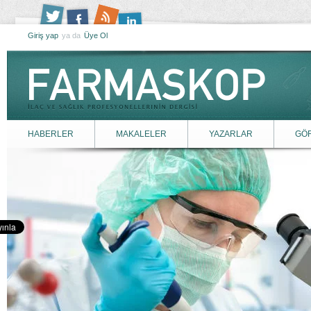
Giriş yap
ya da
Üye Ol
HABERLER
MAKALELER
YAZARLAR
GÖ