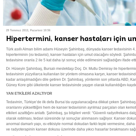
29 Temmuz 2013, Pazartesi 10:56
Hipertermini, kanser hastaları için u
Türk asıllı Alman bilim adamı Hüseyin Şahinbaş, dünyada kanser tedavisinin 4.
hiperterminin (ısı tedavisi), kanser hastaları için umut olacağını söyledi. Şahinb
tedavisine oranla 2 ile 5 kat daha iyi sonuç elde edilmesini sağladığını ifade etti
Dr. Hüseyin Şahinbaş, Bursalı meslektaşı Doç. Dr. Mutlu Demiray ile hipertermide
tedavisinin yüzyıllarca kullanılan bir yöntem olmasına karşın, kanser tedavisind
kadar anlaşılmadığını dile getiren Dr. Şahinbaş, yöntemin son yıllarda ABD, Ka
Güney Kore gibi ülkelerde kanser tedavisinde yaygın olarak kullanıldığını kaydet
YAN ETKİLERİ AZALTIYOR
Tedavinin, Türkiye’de ilk defa Bursa’da uygulanacağına dikkat çeken Şahinba
oranlarını yükselttiğini hem de kanser tedavisinin ayrılmaz parçaları olan kemo
etkileri azalttığını anlattı. Şahinbaş, şu bilgileri verdi: “Güvenli radyofrekans d
olarak ısıtılması, tedavi süresinde iyi sonuçlar alınmasını sağlıyor. Kanser dokus
anormal damarlı yapı, ısı etkisiyle normal dokudan farklı tepki vermesine, dah
ve radyoterapinin kanser dokusu üzerinde daha yıkıcı hasarlar bırakmasını sağl