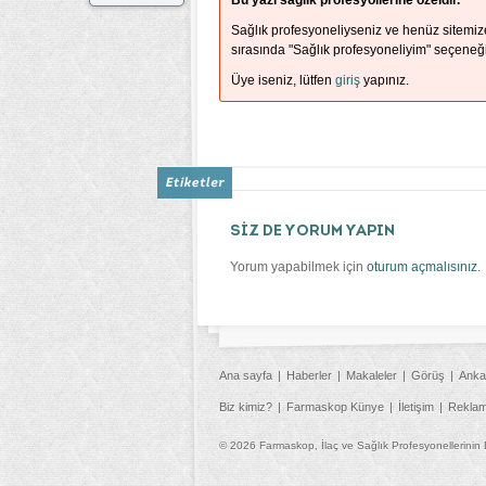
Bu yazı sağlık profesyollerine özeldir.
Sağlık profesyoneliyseniz ve henüz sitemi
sırasında "Sağlık profesyoneliyim" seçeneği
Üye iseniz, lütfen
giriş
yapınız.
SİZ DE YORUM YAPIN
Yorum yapabilmek için
oturum açmalısınız
.
Ana sayfa
Haberler
Makaleler
Görüş
Anka
Biz kimiz?
Farmaskop Künye
İletişim
Rekla
© 2026 Farmaskop, İlaç ve Sağlık Profesyonellerinin 