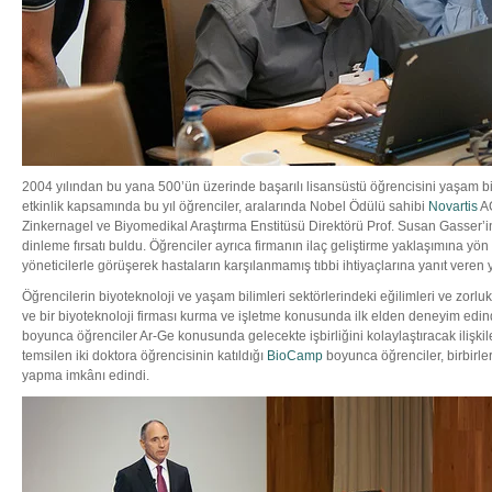
2004 yılından bu yana 500’ün üzerinde başarılı lisansüstü öğrencisini yaşam bili
etkinlik kapsamında bu yıl öğrenciler, aralarında Nobel Ödülü sahibi
Novartis
AG
Zinkernagel ve Biyomedikal Araştırma Enstitüsü Direktörü Prof. Susan Gasser’in
dinleme fırsatı buldu. Öğrenciler ayrıca firmanın ilaç geliştirme yaklaşımına yö
yöneticilerle görüşerek hastaların karşılanmamış tıbbi ihtiyaçlarına yanıt veren y
Öğrencilerin biyoteknoloji ve yaşam bilimleri sektörlerindeki eğilimleri ve zorl
ve bir biyoteknoloji firması kurma ve işletme konusunda ilk elden deneyim ed
boyunca öğrenciler Ar-Ge konusunda gelecekte işbirliğini kolaylaştıracak ilişkile
temsilen iki doktora öğrencisinin katıldığı
BioCamp
boyunca öğrenciler, birbirler
yapma imkânı edindi.