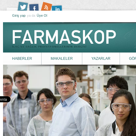
Giriş yap
ya da
Üye Ol
HABERLER
MAKALELER
YAZARLAR
GÖ