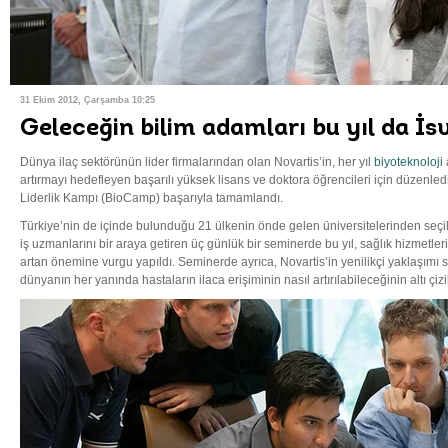
31 Ekim 2012, Çarşamba 10:25
Geleceğin bilim adamları bu yıl da İs
Dünya ilaç sektörünün lider firmalarından olan Novartis’in, her yıl
biyoteknoloji
artırmayı hedefleyen başarılı yüksek lisans ve doktora öğrencileri için düzenled
Liderlik Kampı (BioCamp) başarıyla tamamlandı.
Türkiye’nin de içinde bulunduğu 21 ülkenin önde gelen üniversitelerinden seçil
iş uzmanlarını bir araya getiren üç günlük bir seminerde bu yıl, sağlık hizmetleri
artan önemine vurgu yapıldı. Seminerde ayrıca, Novartis’in yenilikçi yaklaşımı 
dünyanın her yanında hastaların ilaca erişiminin nasıl artırılabileceğinin altı çizil