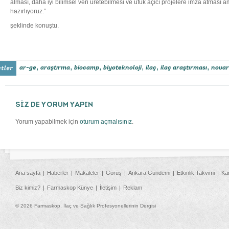
alması, daha iyi bilimsel veri üretebilmesi ve ufuk açıcı projelere imza atması 
hazırlıyoruz.”
şeklinde konuştu.
,
,
,
,
,
,
ar-ge
araştırma
biocamp
biyoteknoloji
ilaç
ilaç araştırması
novar
SİZ DE YORUM YAPIN
Yorum yapabilmek için
oturum açmalısınız
.
Ana sayfa
Haberler
Makaleler
Görüş
Ankara Gündemi
Etkinlik Takvimi
Ka
Biz kimiz?
Farmaskop Künye
İletişim
Reklam
© 2026 Farmaskop, İlaç ve Sağlık Profesyonellerinin Dergisi