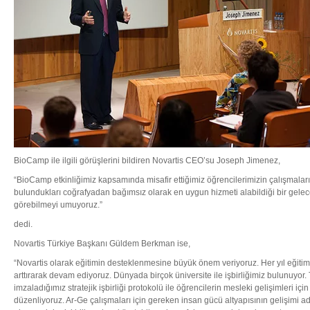
BioCamp ile ilgili görüşlerini bildiren Novartis CEO’su Joseph Jimenez,
“BioCamp etkinliğimiz kapsamında misafir ettiğimiz öğrencilerimizin çalışmala
bulundukları coğrafyadan bağımsız olarak en uygun hizmeti alabildiği bir geleceğ
görebilmeyi umuyoruz.”
dedi.
Novartis Türkiye Başkanı Güldem Berkman ise,
“Novartis olarak eğitimin desteklenmesine büyük önem veriyoruz. Her yıl eğitim
arttırarak devam ediyoruz. Dünyada birçok üniversite ile işbirliğimiz bulunuyor. 
imzaladığımız stratejik işbirliği protokolü ile öğrencilerin mesleki gelişimleri içi
düzenliyoruz. Ar-Ge çalışmaları için gereken insan gücü altyapısının gelişimi ad