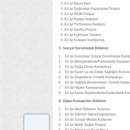
En İyi Basın İlanı
En İyi Doğrudan Pazarlama Projesi
En İyi WOM Projesi
En İyi Radyo Reklamı
En İyi TV/Sinema Reklamı
En İyi Gerilla Projesi
En İyi Açıkhava Tanıtımı
En İyi Entegre Kampanya
C. Sosyal Sorumluluk Bölümü:
1. En İyi Kurumsal Sosyal Sorumluluk Kam
2. En İyi Bilinçlendirme/Farkındalık Kampan
3. En İyi Doğa Dostu Kampanya
4. En İyi Kadın ya da Erkek Sağlığını Kor
5. En İyi Engellilere Yönelik Kampanya
6. En İyi Sağlıklı Beslenmeye Yönelik Kam
7. En İyi Hijyen Kampanyası
8. En İyi Kamu Bilgilendirme/Farkındalık K
D. Dijital Kategoriler Bölümü:
1. En İyi Web Reklamı Tasarımı
2. En İyi İnternet Sitesi/Uygulaması
3. En İyi Sosyal Medya Kullanım
4. En İyi Mobil Sağlık Projesi