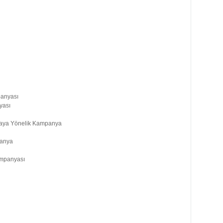
panyası
yası
umaya Yönelik Kampanya
panya
ampanyası