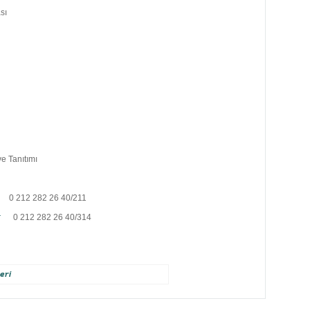
sı
ve Tanıtımı
 212 282 26 40/211
r
0 212 282 26 40/314
eri