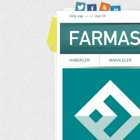
Giriş yap
ya da
Üye Ol
HABERLER
MAKALELER