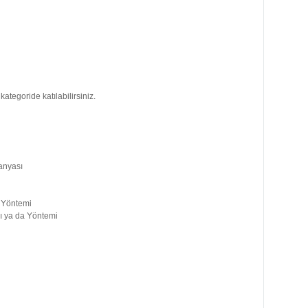
ategoride katılabilirsiniz.
anyası
e Yöntemi
sı ya da Yöntemi