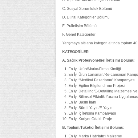
B. Toplum/Tüketici İletişimi Bölümü
C. Sosyal Sorumluluk Bölümü
D. Dijital Kategoriler Bölümü
E. Pr/İletişim Bölümü
F. Genel Kategoriler
Yarışmaya altı ana kategori altında toplam 40 k
KATEGORİLER
A. Sağlık Profesyonelleri İletişimi Bölümü:
En İyi Ürün/Marka/Firma Kimliği
En İyi Ürün Lansman/Re-Lansman Kamp
En İyi “Medikal Pazarlama” Kampanyası
En İyi Eğitim Bilgilendirme Projesi
En İyi Detailing/E-Detailing Malzemesi v
En İyi Bilimsel Etkinlik Yaratıcı Uygulama
En İyi Basın İlanı
En İyi Süreli Yayın/E-Yayın
En İyi İç İletişim Kampanyası
En İyi Kariyer Odaklı Proje
B. Toplum/Tüketici İletişimi Bölümü:
En İyi Marka Hatırlatıcı Malzeme