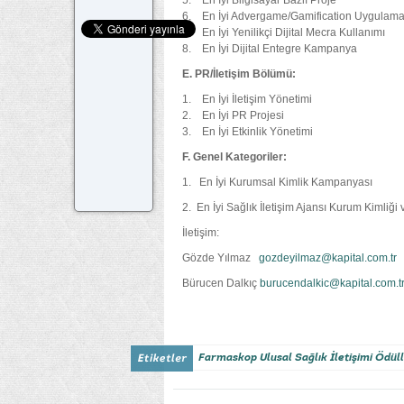
5. En İyi Bilgisayar Bazlı Proje
6. En İyi Advergame/Gamification Uygulama
7. En İyi Yenilikçi Dijital Mecra Kullanımı
8. En İyi Dijital Entegre Kampanya
E. PR/İletişim Bölümü:
1. En İyi İletişim Yönetimi
2. En İyi PR Projesi
3. En İyi Etkinlik Yönetimi
F. Genel Kategoriler:
1. En İyi Kurumsal Kimlik Kampanyası
2. En İyi Sağlık İletişim Ajansı Kurum Kimliği 
İletişim:
Gözde Yılmaz
gozdeyilmaz@kapital.com.tr
0
Bürucen Dalkıç
burucendalkic@kapital.com.t
Farmaskop Ulusal Sağlık İletişimi Ödüll