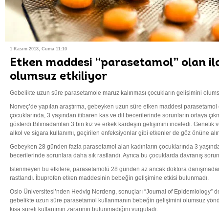
1 Kasım 2013, Cuma 11:10
Etken maddesi “parasetamol” olan ila
olumsuz etkiliyor
Gebelikte uzun süre parasetamole maruz kalınması çocukların gelişimini olumsuz
Norveç’de yapılan araştırma, gebeyken uzun süre etken maddesi
parasetamol o
çocuklarında, 3 yaşından itibaren kas ve dil becerilerinde sorunların ortaya çıkma
gösterdi.Bilimadamları 3 bin kız ve erkek kardeşin gelişimini inceledi. Genetik v
alkol ve sigara kullanımı, geçirilen enfeksiyonlar gibi etkenler de göz önüne alı
Gebeyken 28 günden fazla parasetamol alan kadınların çocuklarında 3 yaşından 
becerilerinde sorunlara daha sık rastlandı. Ayrıca bu çocuklarda davranış sorun
İstenmeyen bu etkilere, parasetamolü 28 günden az ancak doktora danışmada
rastlandı. İbuprofen etken maddesinin bebeğin gelişimine etkisi bulunmadı.
Oslo Üniversitesi’nden Hedvig Nordeng, sonuçları “Journal of Epidemiology” d
gebelikte uzun süre parasetamol kullanmanın bebeğin gelişimini olumsuz yönde
kısa süreli kullanımın zararının bulunmadığını vurguladı.