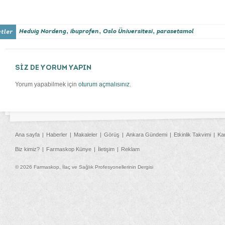
,
,
,
Hedvig Nordeng
ibuprofen
Oslo Üniversitesi
parasetamol
SİZ DE YORUM YAPIN
Yorum yapabilmek için
oturum açmalısınız
.
Ana sayfa
Haberler
Makaleler
Görüş
Ankara Gündemi
Etkinlik Takvimi
Ka
Biz kimiz?
Farmaskop Künye
İletişim
Reklam
© 2026 Farmaskop, İlaç ve Sağlık Profesyonellerinin Dergisi