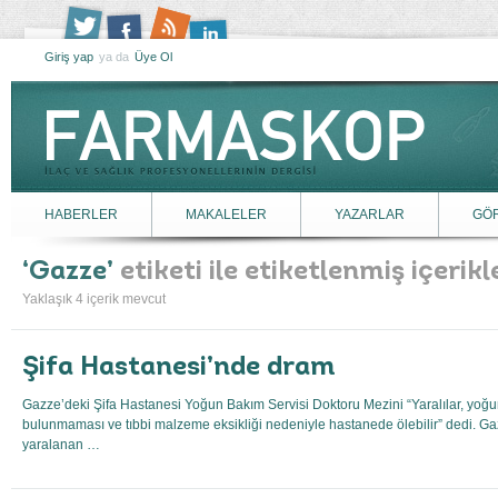
Giriş yap
ya da
Üye Ol
HABERLER
MAKALELER
YAZARLAR
GÖ
Gazze
etiketi ile etiketlenmiş içerikl
Yaklaşık 4 içerik mevcut
Şifa Hastanesi’nde dram
Gazze’deki Şifa Hastanesi Yoğun Bakım Servisi Doktoru Mezini “Yaralılar, yoğun
bulunmaması ve tıbbi malzeme eksikliği nedeniyle hastanede ölebilir” dedi. Gazz
yaralanan …