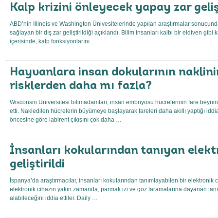
Kalp krizini önleyecek yapay zar gelişt
ABD’nin Illinois ve Washington Ünivesitelerinde yapılan araştırmalar sonucund
sağlayan bir dış zar geliştirildiği açıklandı. Bilim insanları kalbi bir eldiven gibi 
içerisinde, kalp fonksiyonlarını …
Hayvanlara insan dokularının naklini
risklerden daha mı fazla?
Wisconsin Üniversitesi bilimadamları, insan embriyosu hücrelerinin fare beynin
etti. Nakledilen hücrelerin büyümeye başlayarak fareleri daha akıllı yaptığı iddia
öncesine göre labirent çıkışını çok daha …
İnsanları kokularından tanıyan elekt
geliştirildi
İspanya’da araştırmacılar, insanları kokularından tanımlayabilen bir elektronik cih
elektronik cihazın yakın zamanda, parmak izi ve göz taramalarına dayanan tanı
alabileceğini iddia ettiler. Daily …