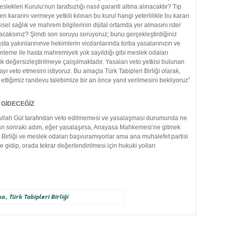
eslekleri Kurulu’nun tarafsızlığı nasıl garanti altına alınacaktır? Tıp
 kararını vermeye yetkili kılınan bu kurul hangi yeterlilikle bu kararı
şisel sağlık ve mahrem bilgilerinin dijital ortamda yer almasını ister
ayacaksınız? Şimdi son soruyu soruyoruz; bunu gerçekleştirdiğiniz
asta yakınlarınınve hekimlerin vicdanlarında torba yasalarınızın ve
enleme ile hasta mahremiyeti yok sayıldığı gibi meslek odaları
ik değersizleştirilmeye çalışılmaktadır. Yasaları veto yetkisi bulunan
 veto etmesini istiyoruz. Bu amaçla Türk Tabipleri Birliği olarak,
ttiğimiz randevu talebimize bir an önce yanıt verilmesini bekliyoruz”
GİDECEĞİZ
lah Gül tarafından veto edilmemesi ve yasalaşması durumunda ne
an sonraki adım, eğer yasalaşırsa, Anayasa Mahkemesi’ne gitmek
irliği ve meslek odaları başvuramıyorlar ama ana muhalefet partisi
idip, orada tekrar değerlendirilmesi için hukuki yolları
,
sa
Türk Tabipleri Birliği