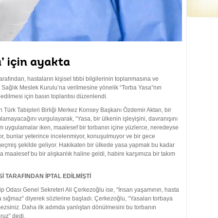
’ için ayakta
arafından, hastaların kişisel tıbbi bilgilerinin toplanmasına ve
 Sağlık Meslek Kurulu’na verilmesine yönelik “Torba Yasa”nın
dilmesi için basın toplantısı düzenlendi.
n Türk Tabipleri Birliği Merkez Konsey Başkanı Özdemir Aktan, bir
lamayacağını vurgulayarak, “Yasa, bir ülkenin işleyişini, davranışını
kım uygulamalar iken, maalesef bir torbanın içine yüzlerce, neredeyse
or, bunlar yeterince incelenmiyor, konuşulmuyor ve bir gece
geçmiş şekilde geliyor. Hakikaten bir ülkede yasa yapmak bu kadar
 maalesef bu bir alışkanlık haline geldi, habire karşımıza bir takım
 TARAFINDAN İPTAL EDİLMİŞTİ
bip Odası Genel Sekreteri Ali Çerkezoğlu ise, “İnsan yaşamının, hasta
 sığmaz” diyerek sözlerine başladı. Çerkezoğlu, “Yasaları torbaya
mezsiniz. Daha ilk adımda yanlıştan dönülmesini bu torbanın
ruz” dedi.