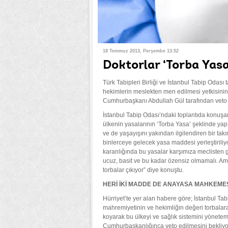
18 Temmuz 2013, Perşembe 13:52
Doktorlar ‘Torba Yasa
Türk Tabipleri Birliği ve İstanbul Tabip Odası t
hekimlerin meslekten men edilmesi yetkisinin
Cumhurbaşkanı Abdullah Gül tarafından veto e
İstanbul Tabip Odası’ndaki toplantıda konuşa
ülkenin yasalarının ‘Torba Yasa’ şeklinde yapı
ve de yaşayışını yakından ilgilendiren bir ta
binlerceye gelecek yasa maddesi yerleştiriliy
karanlığında bu yasalar karşımıza meclisten 
ucuz, basit ve bu kadar özensiz olmamalı. Ama
torbalar çıkıyor” diye konuştu.
HERİ İKİ MADDE DE ANAYASA MAHKEMESİ
Hürriyet’te yer alan habere göre; İstanbul Ta
mahremiyetinin ve hekimliğin değeri torbalara
koyarak bu ülkeyi ve sağlık sistemini yönete
Cumhurbaşkanlığınca veto edilmesini bekliyo