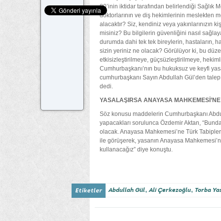
80’inin iktidar tarafından belirlendiği Sağlık M
doktorlarının ve diş hekimlerinin meslekten men
alacaktır? Siz, kendiniz veya yakınlarınızın ki
misiniz? Bu bilgilerin güvenliğini nasıl sağl
durumda dahi tek tek bireylerin, hastaların, h
sizin yeriniz ne olacak? Görülüyor ki, bu düz
etkisizleştirilmeye, güçsüzleştirilmeye, hekiml
Cumhurbaşkanı’nın bu hukuksuz ve keyfi yasayı
cumhurbaşkanı Sayın Abdullah Gül’den talep e
dedi.
YASALAŞIRSA ANAYASA MAHKEMESİ’NE 
Söz konusu maddelerin Cumhurbaşkanı Abdul
yapacakları sorulunca Özdemir Aktan, “Bund
olacak. Anayasa Mahkemesi’ne Türk Tabipler B
ile görüşerek, yasanın Anayasa Mahkemesi’ne g
kullanacağız” diye konuştu.
,
,
Abdullah Gül
Ali Çerkezoğlu
Torba Ya