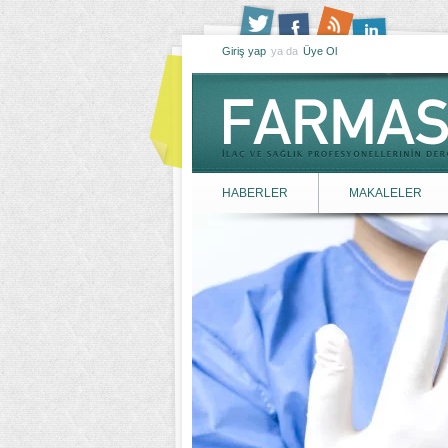
Giriş yap
ya da
Üye Ol
HABERLER
MAKALELER