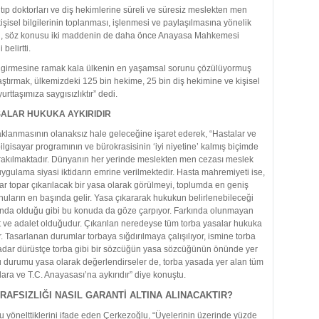
ıp doktorları ve diş hekimlerine süreli ve süresiz meslekten men
işisel bilgilerinin toplanması, işlenmesi ve paylaşılmasına yönelik
, söz konusu iki maddenin de daha önce Anayasa Mahkemesi
belirtti.
le girmesine ramak kala ülkenin en yaşamsal sorunu çözülüyormuş
ştırmak, ülkemizdeki 125 bin hekime, 25 bin diş hekimine ve kişisel
urttaşımıza saygısızlıktır” dedi.
ALAR HUKUKA AYKIRIDIR
aklanmasının olanaksız hale geleceğine işaret ederek, “Hastalar ve
bilgisayar programının ve bürokrasisinin ‘iyi niyetine’ kalmış biçimde
rakılmaktadır. Dünyanın her yerinde meslekten men cezası meslek
u uygulama siyasi iktidarın emrine verilmektedir. Hasta mahremiyeti ise,
ar topar çıkarılacak bir yasa olarak görülmeyi, toplumda en geniş
arın en başında gelir. Yasa çıkararak hukukun belirlenebileceği
ında olduğu gibi bu konuda da göze çarpıyor. Farkında olunmayan
et ve adalet olduğudur. Çıkarılan neredeyse tüm torba yasalar hukuka
dir. Tasarlanan durumlar torbaya sığdırılmaya çalışılıyor, ismine torba
kadar dürüstçe torba gibi bir sözcüğün yasa sözcüğünün önünde yer
 durumu yasa olarak değerlendirseler de, torba yasada yer alan tüm
ra ve T.C. Anayasası’na aykırıdır” diye konuştu.
AFSIZLIĞI NASIL GARANTİ ALTINA ALINACAKTIR?
 yönelttiklerini ifade eden Çerkezoğlu, “Üyelerinin üzerinde yüzde