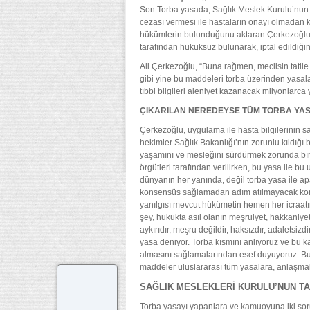
Son Torba yasada, Sağlık Meslek Kurulu’nun t
cezası vermesi ile hastaların onayı olmadan k
hükümlerin bulunduğunu aktaran Çerkezoğlu
tarafından hukuksuz bulunarak, iptal edildiğini 
Ali Çerkezoğlu, “Buna rağmen, meclisin tati
gibi yine bu maddeleri torba üzerinden yasala
tıbbi bilgileri aleniyet kazanacak milyonlarca y
ÇIKARILAN NEREDEYSE TÜM TORBA YAS
Çerkezoğlu, uygulama ile hasta bilgilerinin s
hekimler Sağlık Bakanlığı’nın zorunlu kıldığı 
yaşamını ve mesleğini sürdürmek zorunda bı
örgütleri tarafından verilirken, bu yasa ile b
dünyanın her yanında, değil torba yasa ile ap
konsensüs sağlamadan adım atılmayacak konul
yanılgısı mevcut hükümetin hemen her icraat
şey, hukukta asıl olanın meşruiyet, hakkaniy
aykırıdır, meşru değildir, haksızdır, adaletsiz
yasa deniyor. Torba kısmını anlıyoruz ve bu 
almasını sağlamalarından esef duyuyoruz. Bu
maddeler uluslararası tüm yasalara, anlaşmala
SAĞLIK MESLEKLERİ KURULU’NUN TAR
Torba yasayı yapanlara ve kamuoyuna iki soru