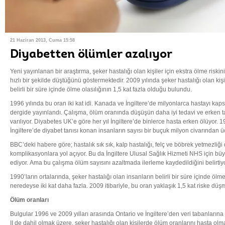
21 Haziran 2013, Cuma 15:58
Diyabetten ölümler azalıyor
Yeni yayınlanan bir araştırma, şeker hastalığı olan kişiler için ekstra ölme riski
hızlı bir şekilde düştüğünü göstermektedir. 2009 yılında şeker hastalığı olan ki
belirli bir süre içinde ölme olasılığının 1,5 kat fazla olduğu bulundu.
1996 yılında bu oran iki kat idi. Kanada ve İngiltere’de milyonlarca hastayı ka
dergide yayınlandı. Çalışma, ölüm oranında düşüşün daha iyi tedavi ve erken t
varılıyor. Diyabetes UK’e göre her yıl İngiltere’de binlerce hasta erken ölüyor. 
İngiltere’de diyabet tanısı konan insanların sayısı bir buçuk milyon civarından 
BBC’deki habere göre; hastalık sık sık, kalp hastalığı, felç ve böbrek yetmezliğ
komplikasyonlara yol açıyor. Bu da İngiltere Ulusal Sağlık Hizmeti NHS için büy
ediyor. Ama bu çalışma ölüm sayısını azaltmada ilerleme kaydedildiğini belirtiyo
1990’ların ortalarında, şeker hastalığı olan insanların belirli bir süre içinde öl
neredeyse iki kat daha fazla. 2009 itibariyle, bu oran yaklaşık 1,5 kat riske düş
Ölüm oranları
Bulgular 1996 ve 2009 yılları arasında Ontario ve İngiltere’den veri tabanlarına da
II de dahil olmak üzere, şeker hastalığı olan kişilerde ölüm oranlarını hasta olmay