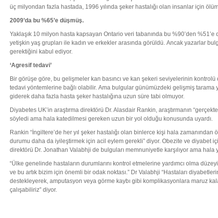
üç milyondan fazla hastada, 1996 yılında şeker hastalığı olan insanlar için ölüm
2009’da bu %65’e düşmüş.
Yaklaşık 10 milyon hasta kapsayan Ontario veri tabanında bu %90’den %51’e 
yetişkin yaş grupları ile kadın ve erkekler arasında görüldü. Ancak yazarlar bulg
gerektiğini kabul ediyor.
‘Agresif tedavi’
Bir görüşe göre, bu gelişmeler kan basıncı ve kan şekeri seviyelerinin kontrolü
tedavi yöntemlerine bağlı olabilir. Ama bulgular günümüzdeki gelişmiş tarama y
giderek daha fazla hasta şeker hastalığına uzun süre tabi olmuyor.
Diyabetes UK’in araştırma direktörü Dr. Alasdair Rankin, araştırmanın “gerçekte
söyledi ama hala katedilmesi gereken uzun bir yol olduğu konusunda uyardı.
Rankin “İngiltere’de her yıl şeker hastalığı olan binlerce kişi hala zamanından
durumu daha da iyileştirmek için acil eylem gerekli” diyor. Obezite ve diyabet içi
direktörü Dr. Jonathan Valabhji de bulguları memnuniyetle karşılıyor ama hala 
“Ülke genelinde hastaların durumlarını kontrol etmelerine yardımcı olma düzeyin
ve bu artık bizim için önemli bir odak noktası.” Dr Valabhji “Hastaları diyabetlerin
destekleyerek, amputasyon veya görme kaybı gibi komplikasyonlara maruz kala
çalışabiliriz” diyor.