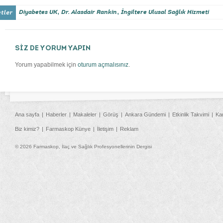
,
,
Diyabetes UK
Dr. Alasdair Rankin
İngiltere Ulusal Sağlık Hizmeti
SİZ DE YORUM YAPIN
Yorum yapabilmek için
oturum açmalısınız
.
Ana sayfa
Haberler
Makaleler
Görüş
Ankara Gündemi
Etkinlik Takvimi
Ka
Biz kimiz?
Farmaskop Künye
İletişim
Reklam
© 2026 Farmaskop, İlaç ve Sağlık Profesyonellerinin Dergisi