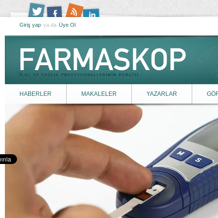
Giriş yap
ya da
Üye Ol
HABERLER
MAKALELER
YAZARLAR
GÖ