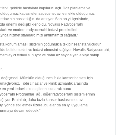
arklı şekilde hastalara kapılarını açtı. Doz planlama ve
 olduğumuz kapasiteler sadece tedavi etmekte olduğumuz
edavinin hassaslığını da artırıyor. Son on yıl içerisinde,
zda önemli değişiklikler oldu. Novalis Radyocerrahi
arlı ve modern radyocerrahi tedavi protokolleri
rıca hizmet standardımızı arttırmamızı sağladı.”
asta konumlaması, sistemin çoğunlukla tek bir seansta vücudun
ilde belirlemesini ve tedavi etmesini sağlıyor. Novalis Radyocerrahi,
 tamamlayıcı tedavi sunuyor ve daha az sayıda yan etkiye sahip
r,
iç değişmedi. Mümkün olduğunca fazla kanser hastası için
 amaçlıyoruz. Tıbbi cihazlar ve klinik uzmanlık arasında
re en yeni tedavi teknolojilerini sunarak bunu
ocerrahi Programları ağı, diğer radyocerrahi sistemlerinin
lıyor. Brainlab, daha fazla kanser hastasını tedavi
yi yönde etki etmek üzere, bu alanda en iyi uygulama
nı sunmaya devam edecek.”