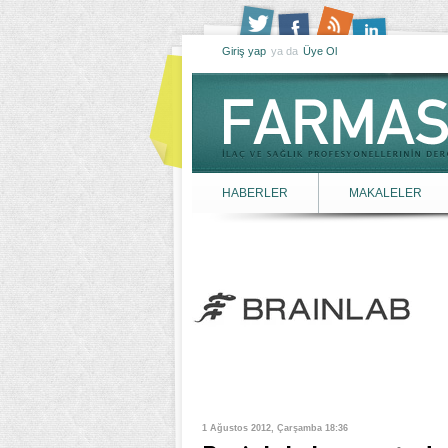
Giriş yap
ya da
Üye Ol
HABERLER
MAKALELER
1 Ağustos 2012, Çarşamba 18:36