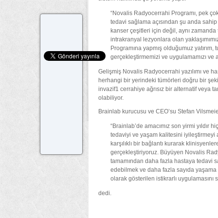
“Novalis Radyocerrahi Programı, pek çok f
tedavi sağlama açısından şu anda sahip
kanser çeşitleri için değil, aynı zamanda t
intrakranyal lezyonlara olan yaklaşımımı
Programına yapmış olduğumuz yatırım, tut
gerçekleştirmemizi ve uygulamamızı ve ay
Gelişmiş Novalis Radyocerrahi yazılımı ve h
herhangi bir yerindeki tümörleri doğru bir şek
invazif1 cerrahiye ağrısız bir alternatif veya
olabiliyor.
Brainlab kurucusu ve CEO’su Stefan Vilsmeie
“Brainlab’de amacımız son yirmi yıldır h
tedaviyi ve yaşam kalitesini iyileştirmeyi
karşılıklı bir bağlantı kurarak klinisyenle
gerçekleştiriyoruz. Büyüyen Novalis Rady
tamamından daha fazla hastaya tedavi sağ
edebilmek ve daha fazla sayıda yaşama i
olarak gösterilen istikrarlı uygulaması
dedi.