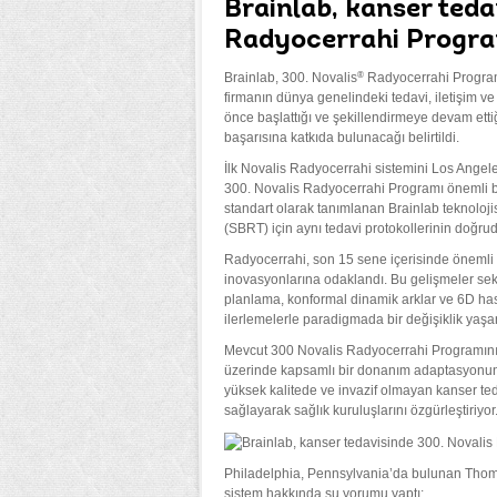
Brainlab, kanser teda
Radyocerrahi Program
®
Brainlab, 300. Novalis
Radyocerrahi Programı
firmanın dünya genelindeki tedavi, iletişim ve i
önce başlattığı ve şekillendirmeye devam etti
başarısına katkıda bulunacağı belirtildi.
İlk Novalis Radyocerrahi sistemini Los Angel
300. Novalis Radyocerrahi Programı önemli bir
standart olarak tanımlanan Brainlab teknolojis
(SBRT) için aynı tedavi protokollerinin doğrud
Radyocerrahi, son 15 sene içerisinde önemli b
inovasyonlarına odaklandı. Bu gelişmeler sek
planlama, konformal dinamik arklar ve 6D ha
ilerlemelerle paradigmada bir değişiklik yaşa
Mevcut 300 Novalis Radyocerrahi Programının 
üzerinde kapsamlı bir donanım adaptasyonuna 
yüksek kalitede ve invazif olmayan kanser te
sağlayarak sağlık kuruluşlarını özgürleştiriyor
Philadelphia, Pennsylvania’da bulunan Thoma
sistem hakkında şu yorumu yaptı: