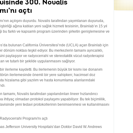
visinde 300. Novalis
ı’nı açtı
’nın açılışını duyurdu. Novalis tarafından yayımlanan duyuruda,
şbirliği ağına katılan yeni sağlık hizmeti tesisinin, Brainlab’ın 15 yıl
ği bu farklı ve kapsamlı program üzerinden şirketin genişlemesine ve
es’da bulunan California Üniversitesi’nde (UCLA) açan Brainlab için
 dönüm noktası teşkil ediyor. Bu merkezlerin tamamı ayrıcalıklı,
ini paylaşıyor ve radyocerrahi ve stereotaktik vücut radyoterapisi
an ve tutarlı bir şekilde uygulanmasını sağlıyor.
ir ilerleme kaydetti. Bu ilerlemenin büyük bir kısmı ise donanım
törün ilerlemesinde önemli bir yere sahipken; hacimsel doz
sta hizalama gibi yazılım ve hasta konumlama alanlarındaki
ndı.
tamamı, Novalis tarafından yapılandırılan lineer hızlandırıcı
ihtiyaç olmadan protokol paylaşımı yapabiliyor. Bu tek biçimlilik,
davisinde yeni tedavi protokollerinin benimsenmesi ve kullanılmasını
.
s Jefferson University Hospitals’dan Doktor David W. Andrews