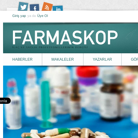
Giriş yap
ya da
Üye Ol
HABERLER
MAKALELER
YAZARLAR
GÖ