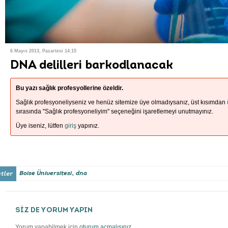
6 Mayıs 2013, Pazartesi 14:15
DNA delilleri barkodlanacak
Bu yazı sağlık profesyollerine özeldir.
Sağlık profesyoneliyseniz ve henüz sitemize üye olmadıysanız, üst kısımdan
sırasında "Sağlık profesyoneliyim" seçeneğini işaretlemeyi unutmayınız.
Üye iseniz, lütfen
giriş
yapınız.
,
Boise Üniversitesi
dna
SİZ DE YORUM YAPIN
Yorum yapabilmek için
oturum açmalısınız
.