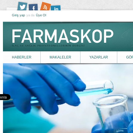
Giriş yap
ya da
Üye Ol
HABERLER
MAKALELER
YAZARLAR
GÖ