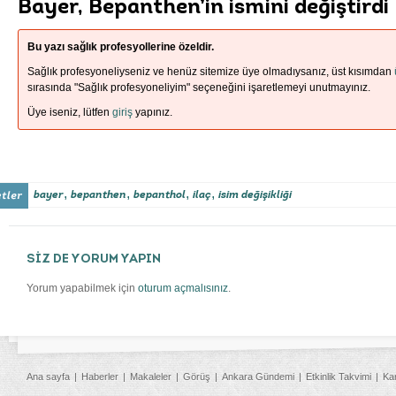
Bayer, Bepanthen’in ismini değiştirdi
Bu yazı sağlık profesyollerine özeldir.
Sağlık profesyoneliyseniz ve henüz sitemize üye olmadıysanız, üst kısımdan
sırasında "Sağlık profesyoneliyim" seçeneğini işaretlemeyi unutmayınız.
Üye iseniz, lütfen
giriş
yapınız.
,
,
,
,
bayer
bepanthen
bepanthol
ilaç
isim değişikliği
SİZ DE YORUM YAPIN
Yorum yapabilmek için
oturum açmalısınız
.
Ana sayfa
Haberler
Makaleler
Görüş
Ankara Gündemi
Etkinlik Takvimi
Ka