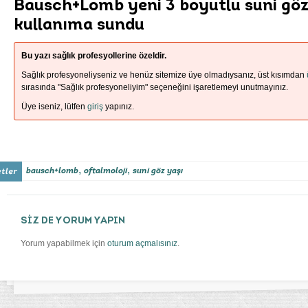
Bausch+Lomb yeni 3 boyutlu suni göz
kullanıma sundu
Bu yazı sağlık profesyollerine özeldir.
Sağlık profesyoneliyseniz ve henüz sitemize üye olmadıysanız, üst kısımdan
sırasında "Sağlık profesyoneliyim" seçeneğini işaretlemeyi unutmayınız.
Üye iseniz, lütfen
giriş
yapınız.
,
,
bausch+lomb
oftalmoloji
suni göz yaşı
SİZ DE YORUM YAPIN
Yorum yapabilmek için
oturum açmalısınız
.