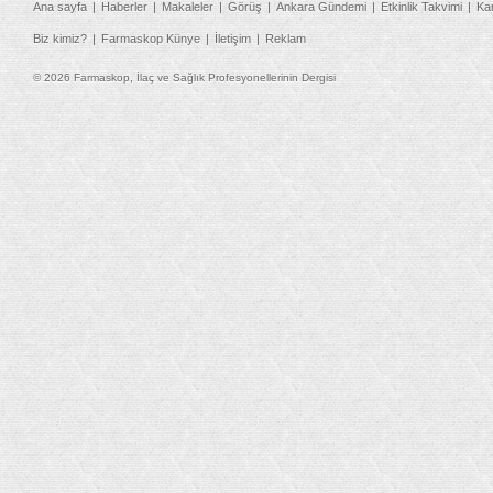
Ana sayfa
Haberler
Makaleler
Görüş
Ankara Gündemi
Etkinlik Takvimi
Ka
Biz kimiz?
Farmaskop Künye
İletişim
Reklam
© 2026 Farmaskop, İlaç ve Sağlık Profesyonellerinin Dergisi