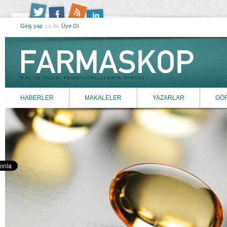
Giriş yap
ya da
Üye Ol
HABERLER
MAKALELER
YAZARLAR
GÖ