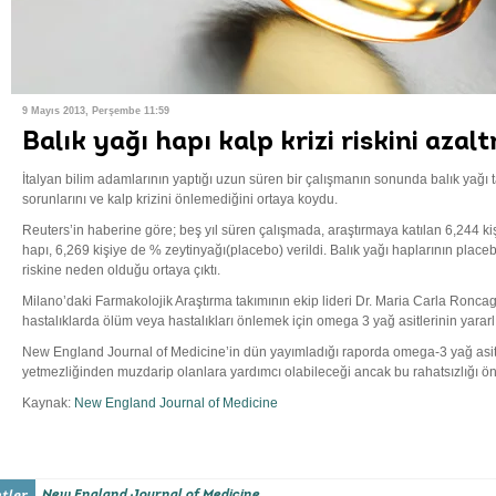
9 Mayıs 2013, Perşembe 11:59
Balık yağı hapı kalp krizi riskini azal
İtalyan bilim adamlarının yaptığı uzun süren bir çalışmanın sonunda balık yağı 
sorunlarını ve kalp krizini önlemediğini ortaya koydu.
Reuters’in haberine göre; beş yıl süren çalışmada, araştırmaya katılan 6,244 ki
hapı, 6,269 kişiye de % zeytinyağı(placebo) verildi. Balık yağı haplarının plac
riskine neden olduğu ortaya çıktı.
Milano’daki Farmakolojik Araştırma takımının ekip lideri Dr. Maria Carla Roncag
hastalıklarda ölüm veya hastalıkları önlemek için omega 3 yağ asitlerinin yararlıl
New England Journal of Medicine’in dün yayımladığı raporda omega-3 yağ asitle
yetmezliğinden muzdarip olanlara yardımcı olabileceği ancak bu rahatsızlığı önl
Kaynak:
New England Journal of Medicine
New England Journal of Medicine