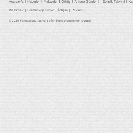
Ana sayfa
Haberler
Makaleler
Görüş
Ankara Gündemi
Etkinlik Takvimi
Ka
Biz kimiz?
Farmaskop Künye
İletişim
Reklam
© 2026 Farmaskop, İlaç ve Sağlık Profesyonellerinin Dergisi