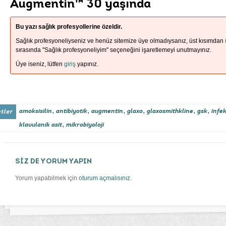
Augmentin™ 30 yaşında
Bu yazı sağlık profesyollerine özeldir.
Sağlık profesyoneliyseniz ve henüz sitemize üye olmadıysanız, üst kısımdan
sırasında "Sağlık profesyoneliyim" seçeneğini işaretlemeyi unutmayınız.
Üye iseniz, lütfen
giriş
yapınız.
,
,
,
,
,
,
amoksisilin
antibiyotik
augmentin
glaxo
glaxosmithkline
gsk
infe
,
klavulanik asit
mikrobiyoloji
SİZ DE YORUM YAPIN
Yorum yapabilmek için
oturum açmalısınız
.