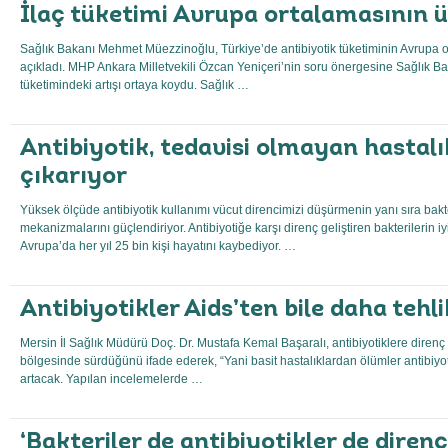
İlaç tüketimi Avrupa ortalamasının 
Sağlık Bakanı Mehmet Müezzinoğlu, Türkiye’de antibiyotik tüketiminin Avrupa 
açıkladı. MHP Ankara Milletvekili Özcan Yeniçeri’nin soru önergesine Sağlık Baka
tüketimindeki artışı ortaya koydu. Sağlık …
Antibiyotik, tedavisi olmayan hastalı
çıkarıyor
Yüksek ölçüde antibiyotik kullanımı vücut direncimizi düşürmenin yanı sıra bak
mekanizmalarını güçlendiriyor. Antibiyotiğe karşı direnç geliştiren bakterilerin 
Avrupa’da her yıl 25 bin kişi hayatını kaybediyor. …
Antibiyotikler Aids’ten bile daha tehlik
Mersin İl Sağlık Müdürü Doç. Dr. Mustafa Kemal Başaralı, antibiyotiklere direnç
bölgesinde sürdüğünü ifade ederek, “Yani basit hastalıklardan ölümler antibiyo
artacak. Yapılan incelemelerde …
‘Bakteriler de antibiyotikler de diren