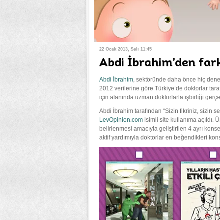
22 Ocak 2013, Salı 11:45
Abdi İbrahim’den fark
Abdi İbrahim
, sektöründe daha önce hiç dene
2012 verilerine göre Türkiye’de doktorlar tar
için alanında uzman doktorlarla işbirliği gerçek
Abdi İbrahim tarafından “Sizin fikriniz, sizin 
LevOpinion.com
isimli site kullanıma açıldı.
belirlenmesi amacıyla geliştirilen 4 ayrı kons
aktif yardımıyla doktorlar en beğendikleri kon