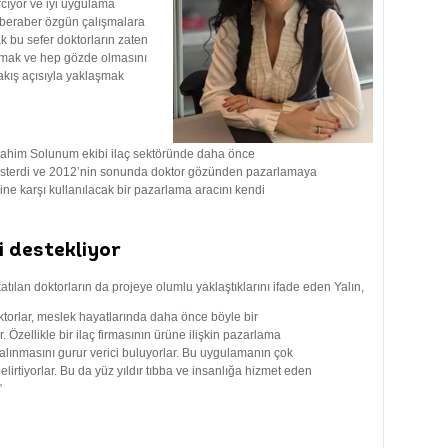
rcıyor ve iyi uygulama
a beraber özgün çalışmalara
 bu sefer doktorların zaten
utmak ve hep gözde olmasını
akış açısıyla yaklaşmak
İbrahim Solunum ekibi ilaç sektöründe daha önce
sterdi ve 2012’nin sonunda doktor gözünden pazarlamaya
ine karşı kullanılacak bir pazarlama aracını kendi
i destekliyor
tılan doktorların da projeye olumlu yaklaştıklarını ifade eden Yalın,
ktorlar, meslek hayatlarında daha önce böyle bir
. Özellikle bir ilaç firmasının ürüne ilişkin pazarlama
r alınmasını gurur verici buluyorlar. Bu uygulamanın çok
lirtiyorlar. Bu da yüz yıldır tıbba ve insanlığa hizmet eden
”