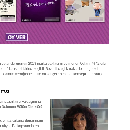
oylarıyla ürünün 2013 marka yaklaşımı belirlendi. Oyların %42 gibi
e…” konsepti birinci seçildi. Sevimli çizgi karakterler ile görsel
rük alarm verdiğinde…” ile dikkat çeken marka konsepti tüm satış-
ama
f bir pazarlama yaklaşımına
rten Solunum Bölüm Direktörü
tış ve pazarlama departmanı
er alıyor. Bu kapsamda en