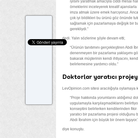
iyisini yaratmak amacıyla ciddi mesai ha
örneklerini inceleyerek kreatif ajanslarl
imza atmak üzere emek harcıyoruz. Ancak
çok iyi bildikleri bu ürünü göz önünde t
sağlamak için pazarlamaya değişik bir b
gerekliydi.”
dedi. Yalın sözlerine şöyle devam etti;
“Ürünün tanıtımını gerçekleştiren Abdi 
denenmeyen bir pazarlama yaklaşımı gö
bakarak müşterinin kendi ihtiyacını, kend
belirlemesine yardımcı oldu.”
Doktorlar yaratıcı projey
LevOpinion.com sitesi aracılığıyla oylamaya ka
“Proje hakkında yorumlarını aldığımız do
uygulamayla karşılaşmadıklarını belirtiyor
konseptini belirlerken kendilerinden fiki
yaratıcı bir pazarlama projesi olduğunu be
Abdi İbrahim için büyük bir önem taşıyor.
diye konuştu.