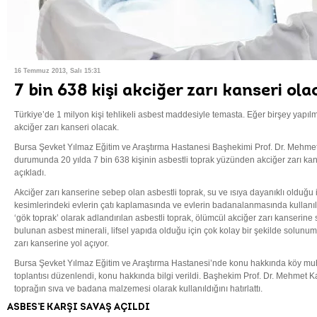
16 Temmuz 2013, Salı 15:31
7 bin 638 kişi akciğer zarı kanseri ol
Türkiye’de 1 milyon kişi tehlikeli asbest maddesiyle temasta. Eğer birşey yapılm
akciğer zarı kanseri olacak.
Bursa Şevket Yılmaz Eğitim ve Araştırma Hastanesi Başhekimi Prof. Dr. Mehme
durumunda 20 yılda 7 bin 638 kişinin asbestli toprak yüzünden akciğer zarı kans
açıkladı.
Akciğer zarı kanserine sebep olan asbestli toprak, su ve ısıya dayanıklı olduğu i
kesimlerindeki evlerin çatı kaplamasında ve evlerin badanalanmasında kullanılı
‘gök toprak’ olarak adlandırılan asbestli toprak, ölümcül akciğer zarı kanserine
bulunan asbest minerali, lifsel yapıda olduğu için çok kolay bir şekilde solunum
zarı kanserine yol açıyor.
Bursa Şevket Yılmaz Eğitim ve Araştırma Hastanesi’nde konu hakkında köy muht
toplantısı düzenlendi, konu hakkında bilgi verildi. Başhekim Prof. Dr. Mehmet K
toprağın sıva ve badana malzemesi olarak kullanıldığını hatırlattı.
ASBES’E KARŞI SAVAŞ AÇILDI