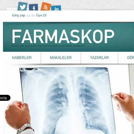
Giriş yap
ya da
Üye Ol
HABERLER
MAKALELER
YAZARLAR
GÖ