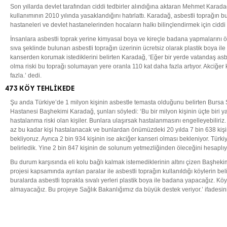
Son yıllarda devlet tarafından ciddi tedbirler alındığına aktaran Mehmet Karad
kullanımının 2010 yılında yasaklandığını hatırlattı. Karadağ, asbestli toprağın b
hastaneleri ve devlet hastanelerinden hocaların halkı bilinçlendirmek için ciddi 
İnsanlara asbestli toprak yerine kimyasal boya ve kireçle badana yapmalarını ö
sıva şeklinde bulunan asbestli toprağın üzerinin ücretsiz olarak plastik boya ile 
kanserden korumak istediklerini belirten Karadağ, ‘Eğer bir yerde vatandaş asb
olma riski bu toprağı solumayan yere oranla 110 kat daha fazla artıyor. Akciğer 
fazla.’ dedi.
473 KÖY TEHLİKEDE
Şu anda Türkiye’de 1 milyon kişinin asbestle temasta olduğunu belirten Bursa 
Hastanesi Başhekimi Karadağ, şunları söyledi: ‘Bu bir milyon kişinin üçte biri y
hastalanma riski olan kişiler. Bunlara ulaşırsak hastalanmasını engelleyebiliri
az bu kadar kişi hastalanacak ve bunlardan önümüzdeki 20 yılda 7 bin 638 kişin
bekliyoruz. Ayrıca 2 bin 934 kişinin ise akciğer kanseri olması bekleniyor. Tür
belirledik. Yine 2 bin 847 kişinin de solunum yetmezliğinden öleceğini hesaplıy
Bu durum karşısında eli kolu bağlı kalmak istemediklerinin altını çizen Başhek
projesi kapsamında ayrılan paralar ile asbestli toprağın kullanıldığı köylerin bel
buralarda asbestli toprakla sıvalı yerleri plastik boya ile badana yapacağız. Kö
almayacağız. Bu projeye Sağlık Bakanlığımız da büyük destek veriyor.’ ifadesini