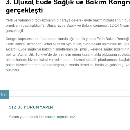
3. Ulusal Evde Sağlık ve Bakım Kongre
gerçekleşti
Yerli ve yabancı birçok uzmanın bir araya gelerek evde bakım hizmetlerinin bugün
örneklerin paylaşıldığı “3. Ulusal Evde Sağlık ve Bakım Kongresi”, 12-14 Nisan t
gerçekleşti.
Kongre kapsamında düzenlenen kursta eğitmenlik yapan Evde Bakım Derneği 
Evde Bakım Hizmetleri Genel Müdürü Aynur Dik, evde bakım hizmetleri ile ilgili 
aktardı. Evde sağlık ve bakım hizmetlerinin gelişmiş ülkelerde sağlık sistemini
belirten Aynur Dik, Türkiye’de de hizmetin önem kazanmakta olduğunu söyledi. 
hizmetlerinde hizmet kabul ve red kriterleri, hizmet kabulü, planlanması, başlat
bakım
hizmetlerinde dokümantasyon, hizmetin denetimi, hasta ve çalışan güven
bulundu.
SİZ DE YORUM YAPIN
Yorum yapabilmek için
oturum açmalısınız
.